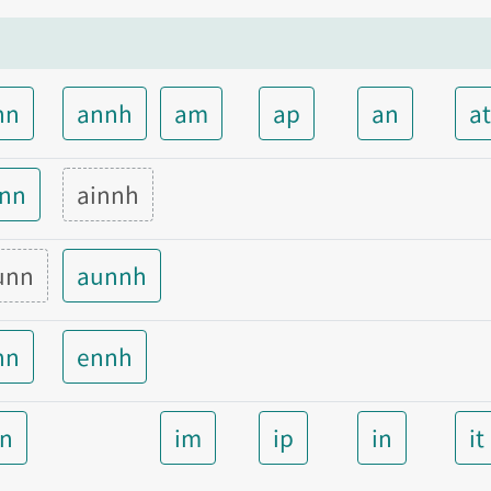
nn
annh
am
ap
an
a
inn
ainnh
unn
aunnh
nn
ennh
nn
im
ip
in
it