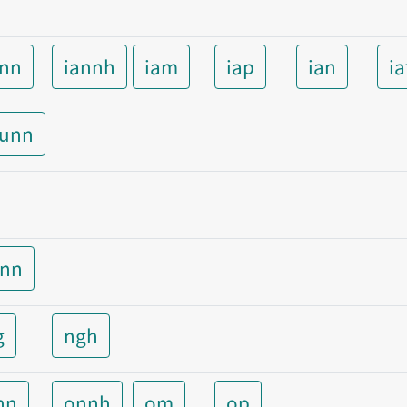
ann
iannh
iam
iap
ian
ia
aunn
unn
g
ngh
nn
onnh
om
op