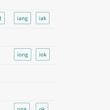
t
iang
iak
iong
iok
ong
ok