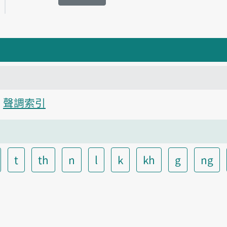
聲調索引
t
th
n
l
k
kh
g
ng