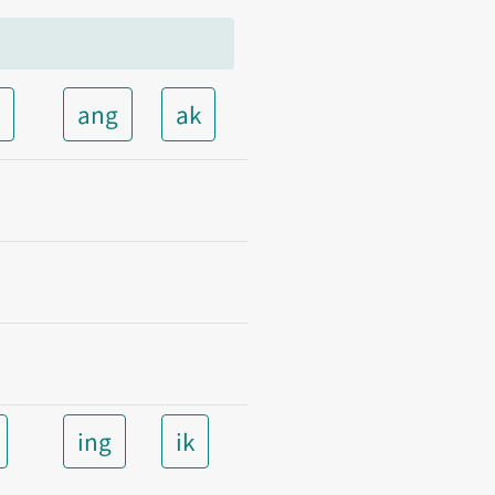
t
ang
ak
ing
ik