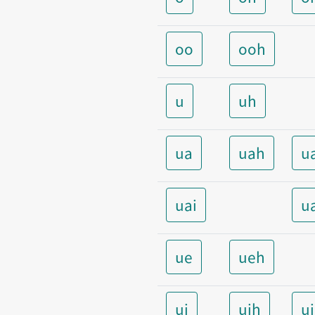
oo
ooh
u
uh
ua
uah
u
uai
u
ue
ueh
ui
uih
u