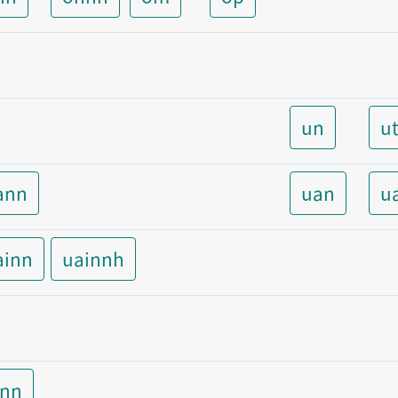
un
u
ann
uan
u
ainn
uainnh
inn