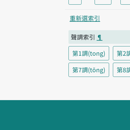
重新選索引
聲調索引
¶
第1調(tong)
第2調
第7調(tōng)
第8調(
頁腳區塊