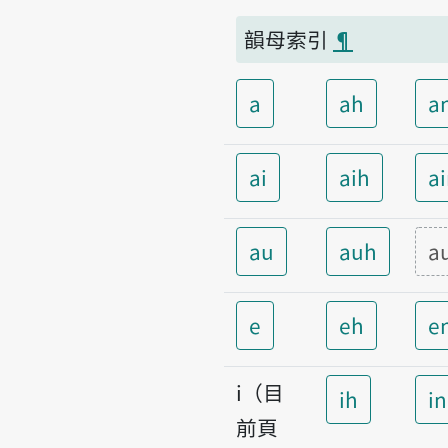
韻母索引
¶
a
ah
a
ai
aih
a
au
auh
a
e
eh
e
i（目
ih
i
前頁