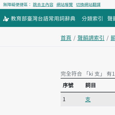
無障礙便捷區：
跳去主內容
網站導覽
切換網站翻譯
教育部
臺灣台語
常用詞
辭典
分類索引
聲
首頁
聲韻調索引
韻
完全符合 「ki 支」 有
序號
詞目
完全符合 「ki 支」 有
1
支