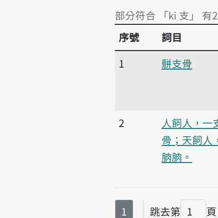
部分符合 「ki 支」 有
序號
詞目
部分符合 「ki 支」 有
1
骿支骨
2
人飼人，一
骨；天飼人
朒朒。
第
頁
1
跳去第
頁