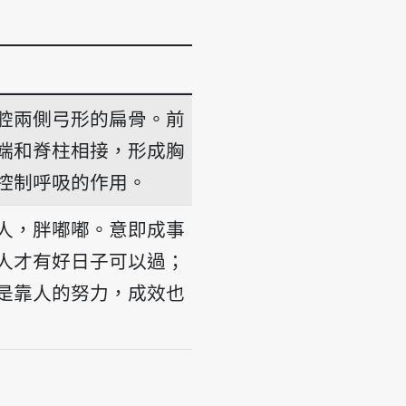
腔兩側弓形的扁骨。前
端和脊柱相接，形成胸
控制呼吸的作用。
人，胖嘟嘟。意即成事
人才有好日子可以過；
是靠人的努力，成效也
 kut; thinn tshī lâng, puî-tsut-tsut.