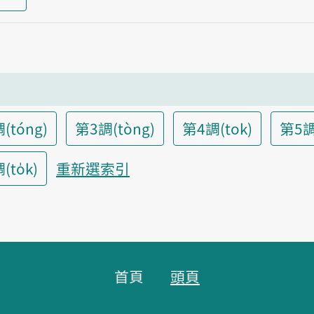
(tóng)
第3調(tòng)
第4調(tok)
第5調
to̍k)
重新選索引
首頁
頭頁