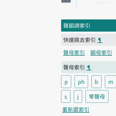
頁碼
聲韻調索引
快速跳去索引
¶
聲母索引
韻母索引
聲母索引
¶
p
ph
b
m
s
j
零聲母
重新選索引