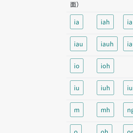
面）
ia
iah
i
iau
iauh
i
io
ioh
iu
iuh
i
m
mh
n
o
oh
o