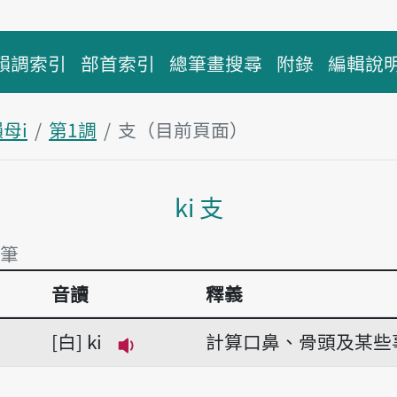
韻調索引
部首索引
總筆畫搜尋
附錄
編輯說
母i
第1調
支（目前頁面）
主內容區塊
ki 支
1筆
音讀
釋義
1筆
白
ki
計算口鼻、骨頭及某些
播放音讀ki