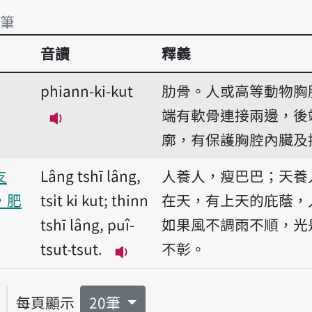
2筆
音讀
釋義
2筆
phiann-ki-kut
肋骨。人或高等動物胸
端有軟骨連接兩邊，後
播放音讀phiann-ki-kut
廓，有保護胸腔內臟及
支
Lâng tshī lâng,
人養人，瘦巴巴；天養
，肥
tsi̍t ki kut; thinn
在天，有上天的庇蔭，
tshī lâng, puî-
如果風不調雨不順，光
tsut-tsut.
不彰。
播放音讀Lâng tshī lâng, tsi̍t ki
每頁顯示
20筆