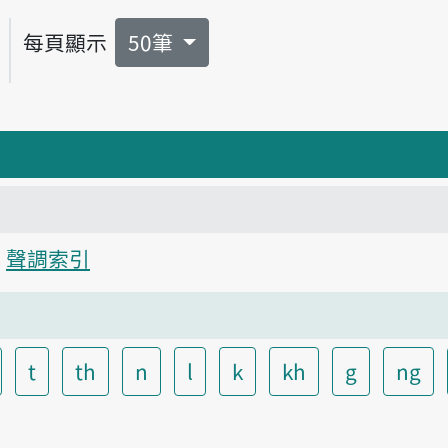
每頁顯示
50筆
聲調索引
t
th
n
l
k
kh
g
ng