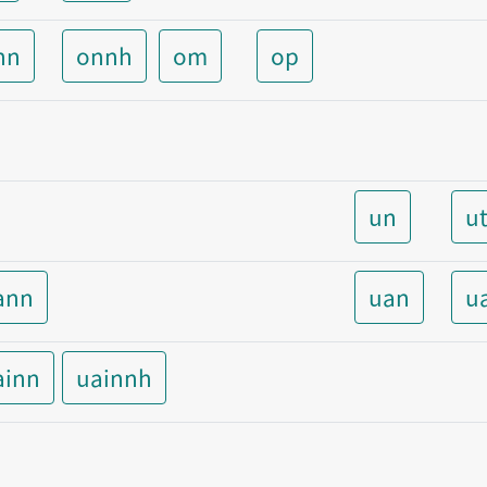
nn
onnh
om
op
un
u
ann
uan
u
ainn
uainnh