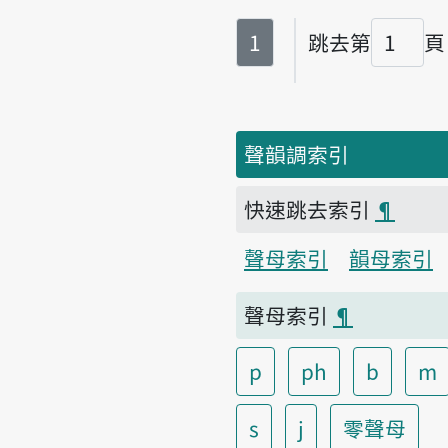
第
頁
1
跳去第
頁
頁碼
聲韻調索引
快速跳去索引
¶
聲母索引
韻母索引
聲母索引
¶
p
ph
b
m
s
j
零聲母