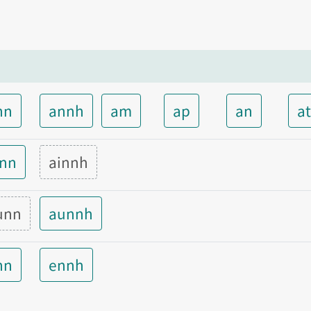
nn
annh
am
ap
an
a
inn
ainnh
unn
aunnh
nn
ennh