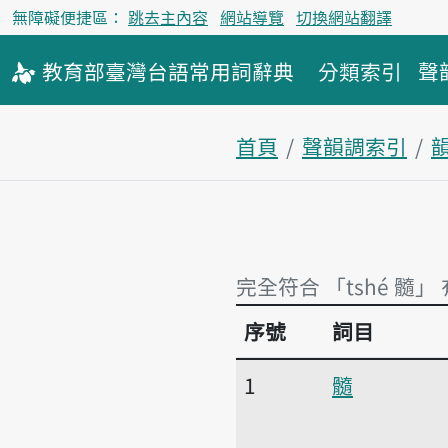
無障礙便捷區：
跳去主內容
網站導覽
切換網站翻譯
教育部
臺灣台語
常用詞
辭典
分類索引
聲
首頁
聲韻調索引
完全符合 「tshé 髓」
序號
詞目
完全符合 「tshé 髓」
1
髓