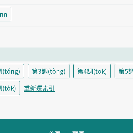
inn
(tóng)
第3調(tòng)
第4調(tok)
第5調
to̍k)
重新選索引