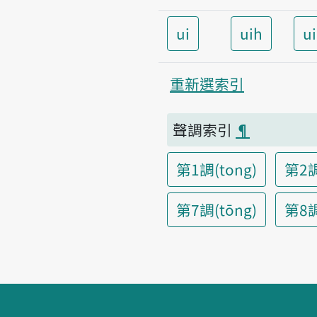
ui
uih
u
重新選索引
聲調索引
¶
第1調(tong)
第2調
第7調(tōng)
第8調(
頁腳區塊