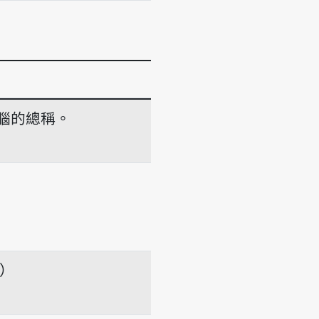
腦的總稱。
âu-khak-tshé
項）