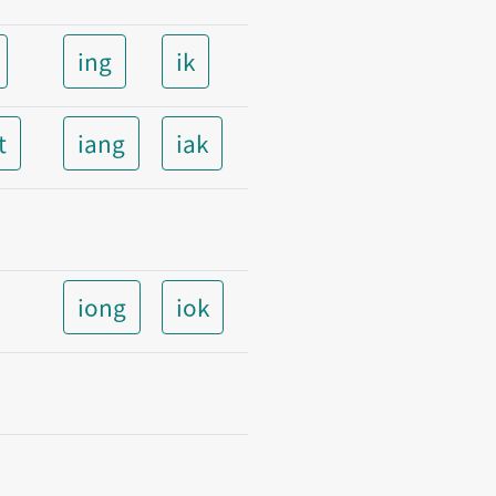
ing
ik
t
iang
iak
iong
iok