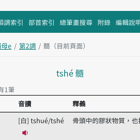
韻調索引
部首索引
總筆畫搜尋
附錄
編輯說
韻母e
第2調
髓（目前頁面）
主內容區塊
tshé 髓
 有1筆
音讀
釋義
 有1筆
白
tshué/tshé
骨頭中的膠狀物質，也