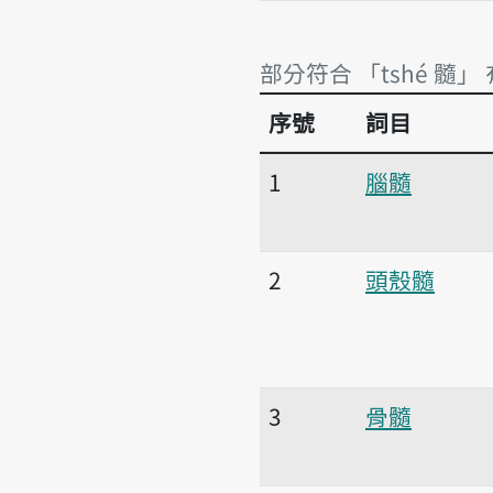
部分符合 「tshé 髓」
序號
詞目
部分符合 「tshé 髓」
1
腦髓
2
頭殼髓
3
骨髓