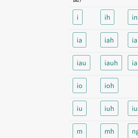
i
ih
i
ia
iah
i
iau
iauh
i
io
ioh
iu
iuh
i
m
mh
n