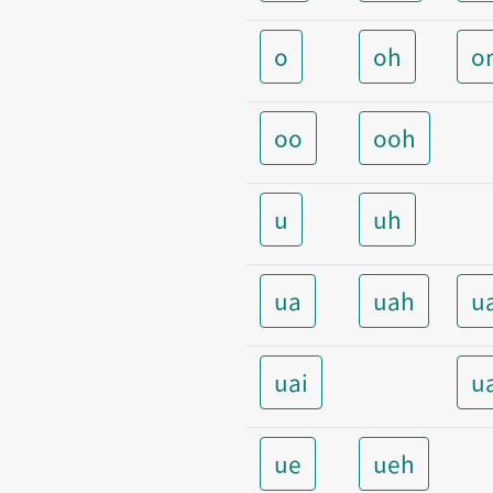
o
oh
o
oo
ooh
u
uh
ua
uah
u
uai
u
ue
ueh