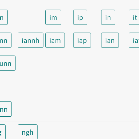
nn
im
ip
in
it
ann
iannh
iam
iap
ian
ia
aunn
unn
g
ngh