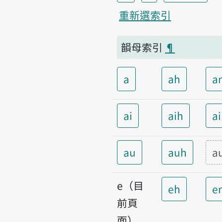
重新選索引
韻母索引
¶
a
ah
a
ai
aih
a
au
auh
a
e（目
eh
e
前頁
面）