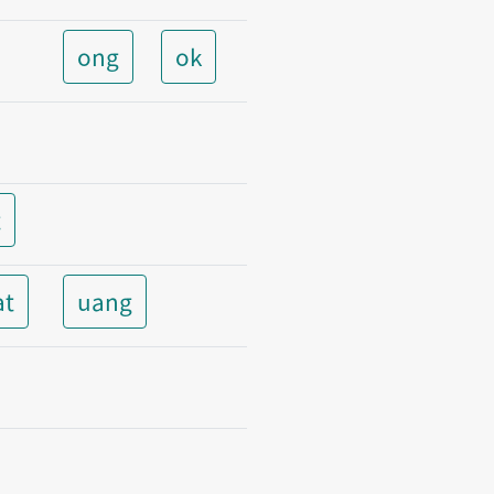
ong
ok
t
at
uang