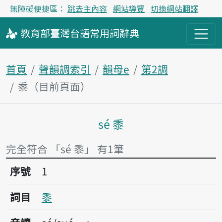
無障礙便捷區：
跳去主內容
網站導覽
切換網站翻譯
教育部
臺灣台語
常用詞
辭典
首頁
聲韻調索引
韻母e
第2調
黍（目前頁面）
sé 黍
主內容區塊
完全符合 「sé 黍」 有1筆
序號1黍
序號
1
詞目
黍