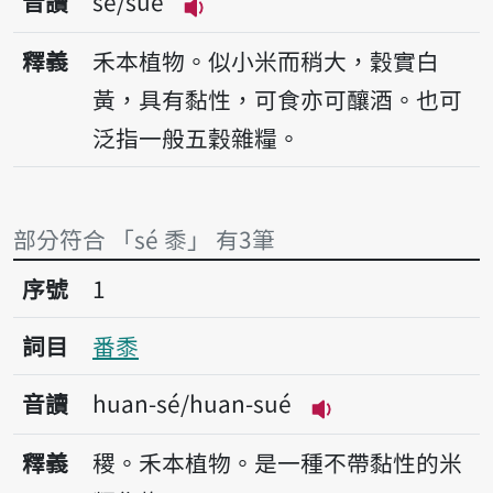
音讀
sé/sué
播放音讀sé/sué
釋義
禾本植物。似小米而稍大，穀實白
黃，具有黏性，可食亦可釀酒。也可
泛指一般五穀雜糧。
部分符合 「sé 黍」 有3筆
序號1番黍
序號
1
詞目
番黍
音讀
huan-sé/huan-sué
播放音讀huan-sé/
釋義
稷。禾本植物。是一種不帶黏性的米