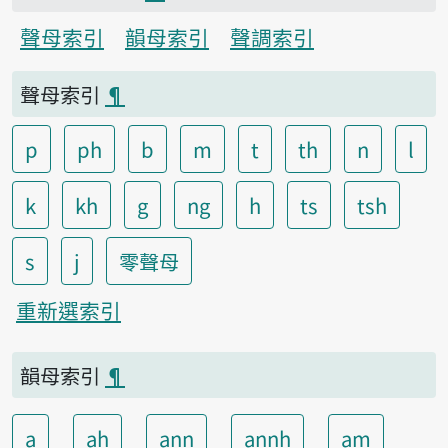
聲母索引
韻母索引
聲調索引
聲母索引
¶
p
ph
b
m
t
th
n
l
k
kh
g
ng
h
ts
tsh
s
j
零聲母
重新選索引
韻母索引
¶
a
ah
ann
annh
am