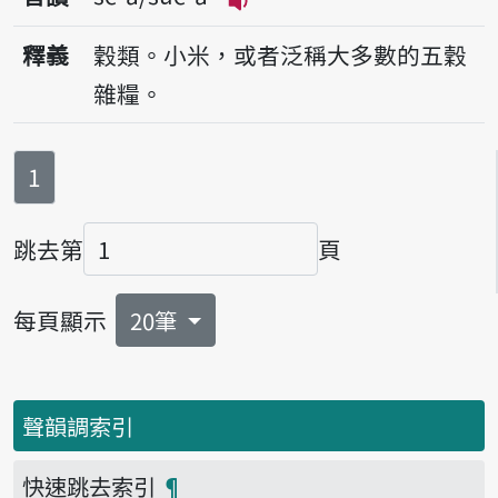
播放音讀sé-á/sué-á
釋義
穀類。小米，或者泛稱大多數的五穀
雜糧。
第
頁
1
跳去第
頁
頁碼
每頁顯示
20筆
聲韻調索引
快速跳去索引
¶