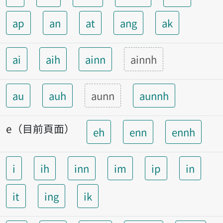
ap
an
at
ang
ak
ai
aih
ainn
ainnh
au
auh
aunn
aunnh
e（目前頁面）
eh
enn
ennh
i
ih
inn
im
ip
in
it
ing
ik