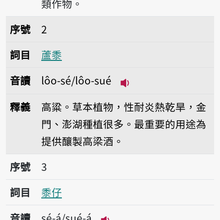
類作物。
序號2蘆黍
序號
2
詞目
蘆黍
音讀
lôo-sé/lôo-sué
播放音讀lôo-sé/lôo-s
釋義
高粱。草本植物，性耐炎熱乾旱，金
門、澎湖種植很多。最重要的用途為
提供釀製高梁酒。
序號3黍仔
序號
3
詞目
黍仔
音讀
sé-á/sué-á