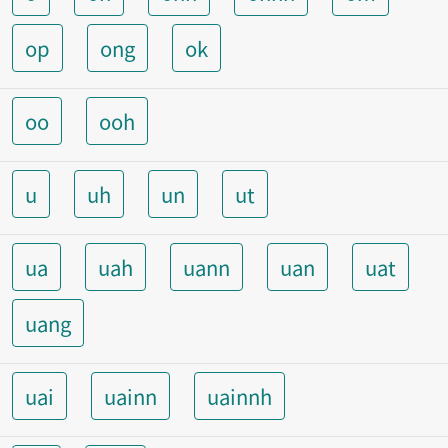
op
ong
ok
oo
ooh
u
uh
un
ut
ua
uah
uann
uan
uat
uang
uai
uainn
uainnh