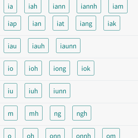
ia
iah
iann
iannh
iam
iap
ian
iat
iang
iak
iau
iauh
iaunn
io
ioh
iong
iok
iu
iuh
iunn
m
mh
ng
ngh
o
oh
onn
onnh
om