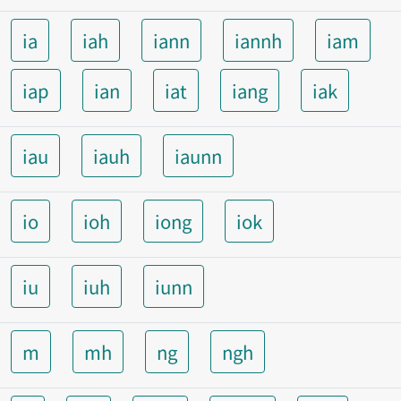
ia
iah
iann
iannh
iam
iap
ian
iat
iang
iak
iau
iauh
iaunn
io
ioh
iong
iok
iu
iuh
iunn
m
mh
ng
ngh