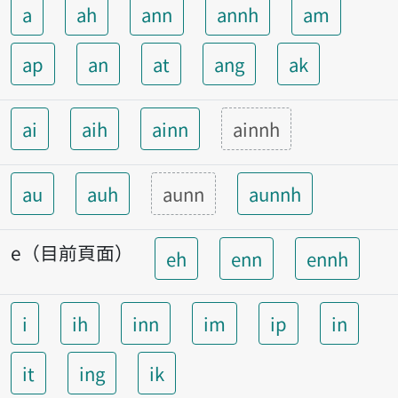
a
ah
ann
annh
am
ap
an
at
ang
ak
ai
aih
ainn
ainnh
au
auh
aunn
aunnh
e（目前頁面）
eh
enn
ennh
i
ih
inn
im
ip
in
it
ing
ik