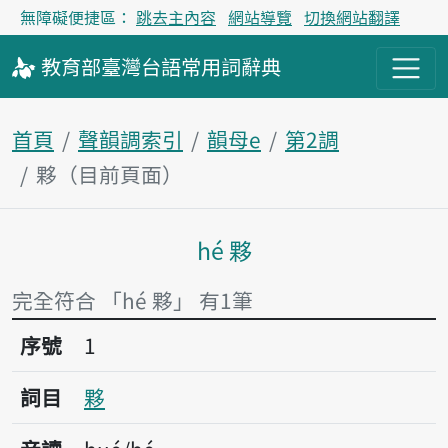
無障礙便捷區：
跳去主內容
網站導覽
切換網站翻譯
教育部
臺灣台語
常用詞
辭典
首頁
聲韻調索引
韻母e
第2調
夥（目前頁面）
hé 夥
主內容區塊
完全符合 「hé 夥」 有1筆
序號1夥
序號
1
詞目
夥