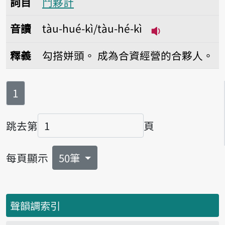
詞目
鬥夥計
音讀
tàu-hué-kì/tàu-hé-kì
播放音讀tàu-hué-
釋義
勾搭姘頭。
成為合資經營的合夥人。
第
頁
1
跳去第
頁
頁碼
每頁顯示
50筆
聲韻調索引