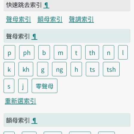
快速跳去索引
¶
聲母索引
韻母索引
聲調索引
聲母索引
¶
p
ph
b
m
t
th
n
l
k
kh
g
ng
h
ts
tsh
s
j
零聲母
重新選索引
韻母索引
¶