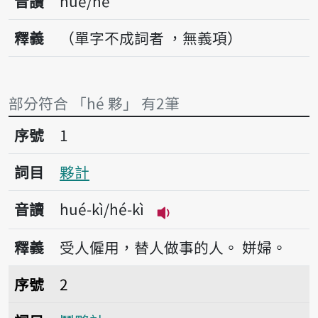
音讀
hué/hé
釋義
（單字不成詞者 ，無義項）
部分符合 「hé 夥」 有2筆
序號1夥計
序號
1
詞目
夥計
音讀
hué-kì/hé-kì
播放音讀hué-kì/hé-kì
釋義
受人僱用，替人做事的人。
姘婦。
序號2鬥夥計
序號
2