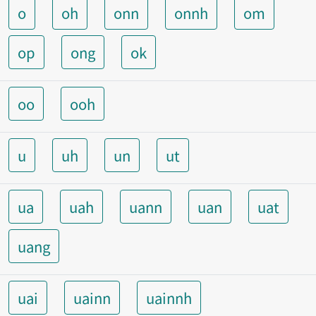
o
oh
onn
onnh
om
op
ong
ok
oo
ooh
u
uh
un
ut
ua
uah
uann
uan
uat
uang
uai
uainn
uainnh