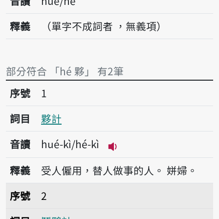
音讀
hué/hé
釋義
（單字不成詞者 ，無義項）
部分符合 「hé 夥」 有2筆
序號1夥計
序號
1
詞目
夥計
音讀
hué-kì/hé-kì
播放音讀hué-kì/hé-kì
釋義
受人僱用，替人做事的人。
姘婦。
序號2鬥夥計
序號
2