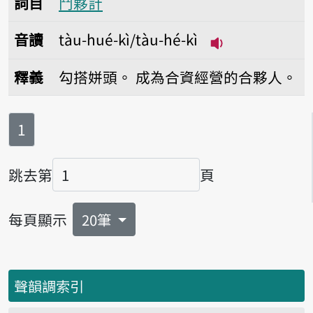
詞目
鬥夥計
音讀
tàu-hué-kì/tàu-hé-kì
播放音讀tàu-hué-
釋義
勾搭姘頭。
成為合資經營的合夥人。
第
頁
1
跳去第
頁
頁碼
每頁顯示
20筆
聲韻調索引