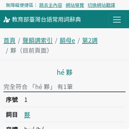
無障礙便捷區：
跳去主內容
網站導覽
切換網站翻譯
教育部
臺灣台語
常用詞
辭典
首頁
聲韻調索引
韻母e
第2調
夥（目前頁面）
hé 夥
主內容區塊
完全符合 「hé 夥」 有1筆
序號1夥
序號
1
詞目
夥