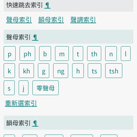
快速跳去索引
¶
聲母索引
韻母索引
聲調索引
聲母索引
¶
p
ph
b
m
t
th
n
l
k
kh
g
ng
h
ts
tsh
s
j
零聲母
重新選索引
韻母索引
¶