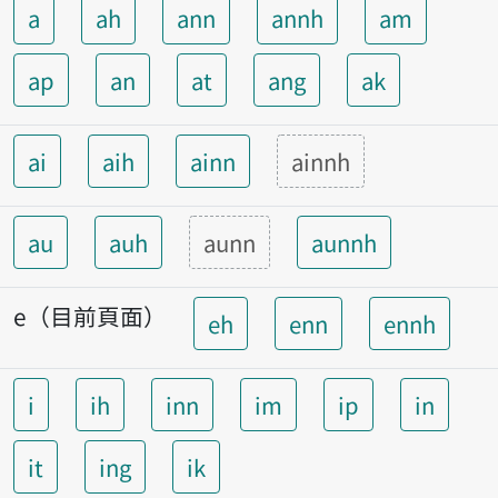
a
ah
ann
annh
am
ap
an
at
ang
ak
ai
aih
ainn
ainnh
au
auh
aunn
aunnh
e（目前頁面）
eh
enn
ennh
i
ih
inn
im
ip
in
it
ing
ik