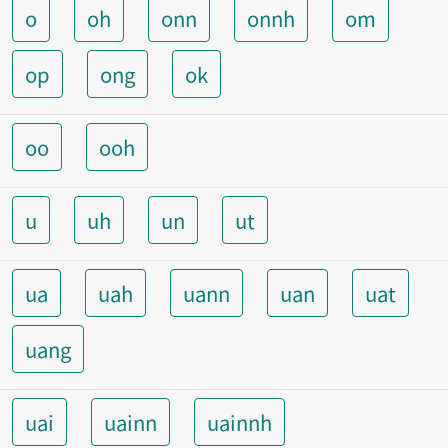
o
oh
onn
onnh
om
op
ong
ok
oo
ooh
u
uh
un
ut
ua
uah
uann
uan
uat
uang
uai
uainn
uainnh