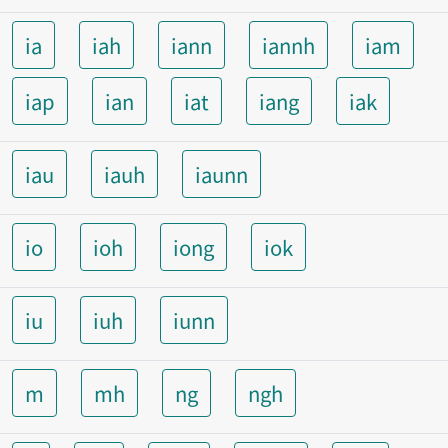
ia
iah
iann
iannh
iam
iap
ian
iat
iang
iak
iau
iauh
iaunn
io
ioh
iong
iok
iu
iuh
iunn
m
mh
ng
ngh