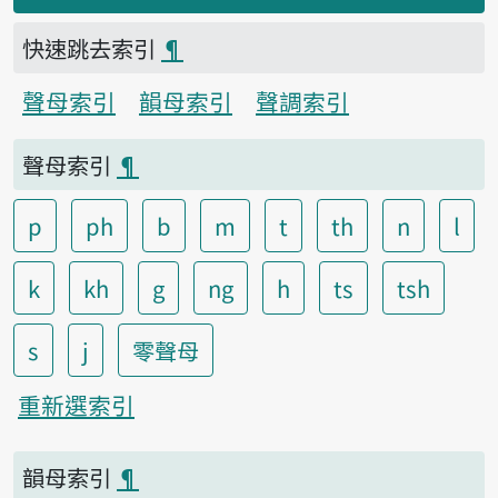
快速跳去索引
¶
聲母索引
韻母索引
聲調索引
聲母索引
¶
p
ph
b
m
t
th
n
l
k
kh
g
ng
h
ts
tsh
s
j
零聲母
重新選索引
韻母索引
¶