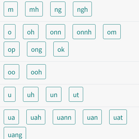
m
mh
ng
ngh
o
oh
onn
onnh
om
op
ong
ok
oo
ooh
u
uh
un
ut
ua
uah
uann
uan
uat
uang