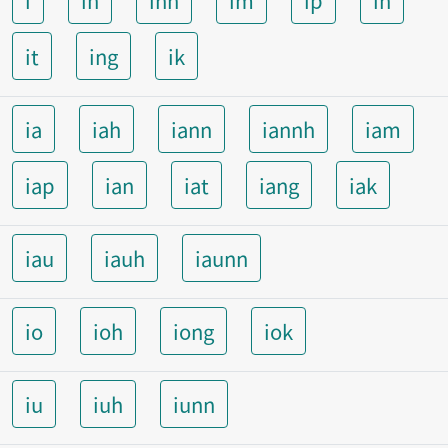
i
ih
inn
im
ip
in
it
ing
ik
ia
iah
iann
iannh
iam
iap
ian
iat
iang
iak
iau
iauh
iaunn
io
ioh
iong
iok
iu
iuh
iunn