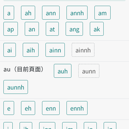
a
ah
ann
annh
am
ap
an
at
ang
ak
ai
aih
ainn
ainnh
au（目前頁面）
auh
aunn
aunnh
e
eh
enn
ennh