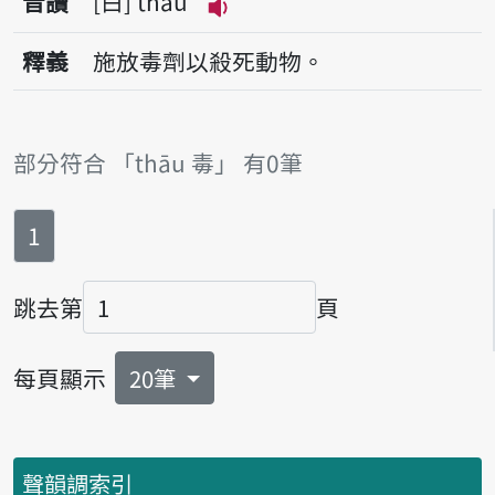
音讀
白
thāu
播放音讀thāu
釋義
施放毒劑以殺死動物。
部分符合 「thāu 毒」 有0筆
第
頁
1
跳去第
頁
頁碼
每頁顯示
20筆
聲韻調索引