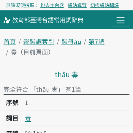
無障礙便捷區：
跳去主內容
網站導覽
切換網站翻譯
教育部
臺灣台語
常用詞
辭典
首頁
聲韻調索引
韻母au
第7調
毒（目前頁面）
thāu 毒
主內容區塊
完全符合 「thāu 毒」 有1筆
序號1毒
序號
1
詞目
毒