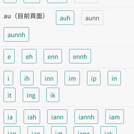
au（目前頁面）
auh
aunn
aunnh
e
eh
enn
ennh
i
ih
inn
im
ip
in
it
ing
ik
ia
iah
iann
iannh
iam
iap
ian
iat
iang
iak