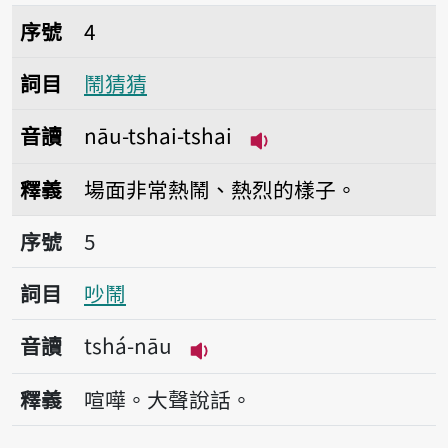
序號4鬧猜猜
序號
4
詞目
鬧猜猜
音讀
nāu-tshai-tshai
播放音讀nāu-tshai-ts
釋義
場面非常熱鬧、熱烈的樣子。
序號5吵鬧
序號
5
詞目
吵鬧
音讀
tshá-nāu
播放音讀tshá-nāu
釋義
喧嘩。大聲說話。