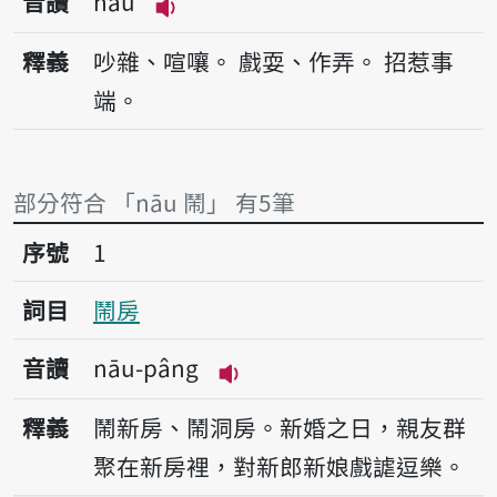
音讀
nāu
播放音讀nāu
釋義
吵雜、喧嚷。
戲耍、作弄。
招惹事
端。
部分符合 「nāu 鬧」 有5筆
序號1鬧房
序號
1
詞目
鬧房
音讀
nāu-pâng
播放音讀nāu-pâng
釋義
鬧新房、鬧洞房。新婚之日，親友群
聚在新房裡，對新郎新娘戲謔逗樂。