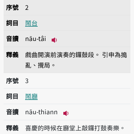
序號2鬧台
序號
2
詞目
鬧台
音讀
nāu-tâi
播放音讀nāu-tâi
釋義
戲曲開演前演奏的鑼鼓段。
引申為搗
亂、攪局。
序號3鬧廳
序號
3
詞目
鬧廳
音讀
nāu-thiann
播放音讀nāu-thiann
釋義
喜慶的時候在廳堂上敲鑼打鼓奏樂。