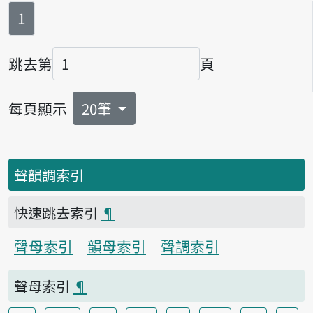
第
頁
1
跳去第
頁
頁碼
每頁顯示
20筆
聲韻調索引
快速跳去索引
¶
聲母索引
韻母索引
聲調索引
聲母索引
¶