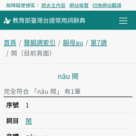
無障礙便捷區：
跳去主內容
網站導覽
切換網站翻譯
教育部
臺灣台語
常用詞
辭典
首頁
聲韻調索引
韻母au
第7調
鬧（目前頁面）
nāu 鬧
主內容區塊
完全符合 「nāu 鬧」 有1筆
序號1鬧
序號
1
詞目
鬧