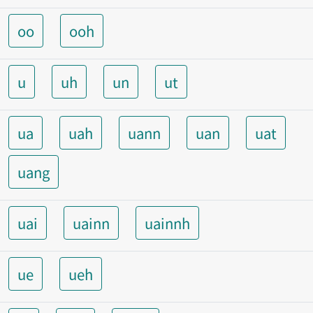
oo
ooh
u
uh
un
ut
ua
uah
uann
uan
uat
uang
uai
uainn
uainnh
ue
ueh