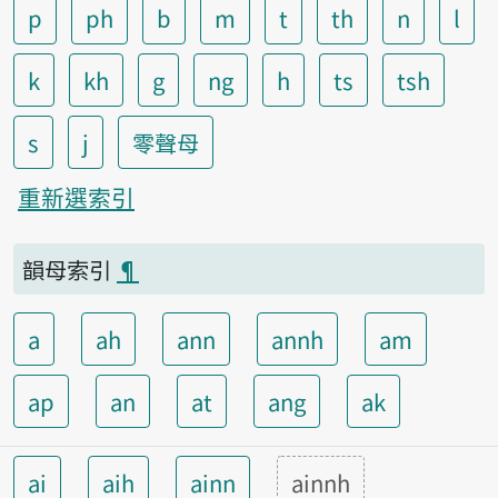
p
ph
b
m
t
th
n
l
k
kh
g
ng
h
ts
tsh
s
j
零聲母
重新選索引
韻母索引
¶
a
ah
ann
annh
am
ap
an
at
ang
ak
ai
aih
ainn
ainnh