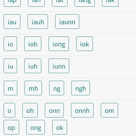
iau
iauh
iaunn
io
ioh
iong
iok
iu
iuh
iunn
m
mh
ng
ngh
o
oh
onn
onnh
om
op
ong
ok