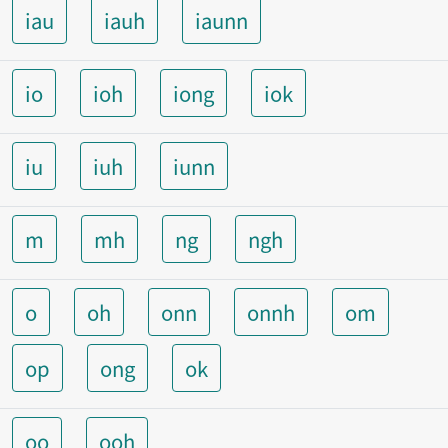
iau
iauh
iaunn
io
ioh
iong
iok
iu
iuh
iunn
m
mh
ng
ngh
o
oh
onn
onnh
om
op
ong
ok
oo
ooh