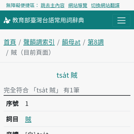
無障礙便捷區：
跳去主內容
網站導覽
切換網站翻譯
教育部
臺灣台語
常用詞
辭典
首頁
聲韻調索引
韻母at
第8調
賊（目前頁面）
tsa̍t 賊
主內容區塊
完全符合 「tsa̍t 賊」 有1筆
序號1賊
序號
1
詞目
賊