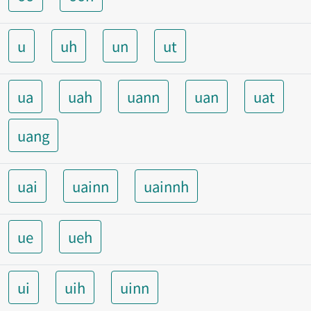
u
uh
un
ut
ua
uah
uann
uan
uat
uang
uai
uainn
uainnh
ue
ueh
ui
uih
uinn