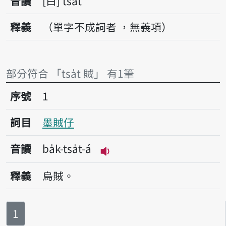
音讀
白
tsa̍t
釋義
（單字不成詞者 ，無義項）
部分符合 「tsa̍t 賊」 有1筆
序號1墨賊仔
序號
1
詞目
墨賊仔
音讀
ba̍k-tsa̍t-á
播放音讀ba̍k-tsa̍t-á
釋義
烏賊。
第
頁
1