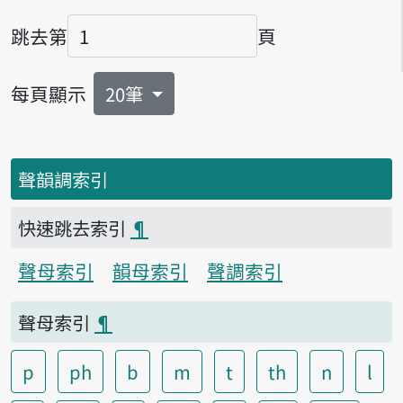
跳去第
頁
頁碼
每頁顯示
20筆
聲韻調索引
快速跳去索引
¶
聲母索引
韻母索引
聲調索引
聲母索引
¶
p
ph
b
m
t
th
n
l