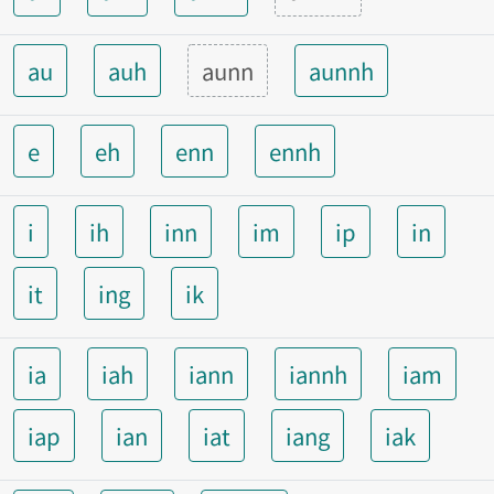
au
auh
aunn
aunnh
e
eh
enn
ennh
i
ih
inn
im
ip
in
it
ing
ik
ia
iah
iann
iannh
iam
iap
ian
iat
iang
iak