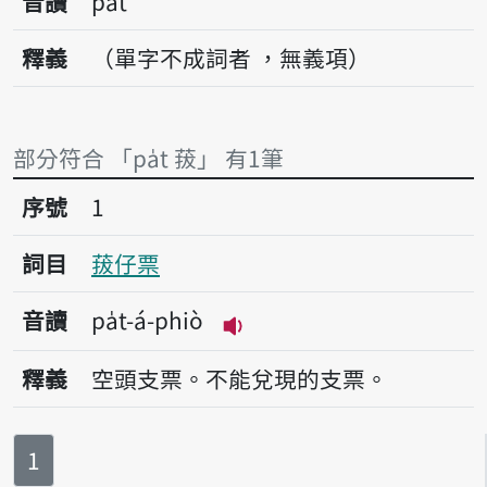
音讀
pa̍t
釋義
（單字不成詞者 ，無義項）
部分符合 「pa̍t 菝」 有1筆
序號1菝仔票
序號
1
詞目
菝仔票
音讀
pa̍t-á-phiò
播放音讀pa̍t-á-phiò
釋義
空頭支票。不能兌現的支票。
第
頁
1