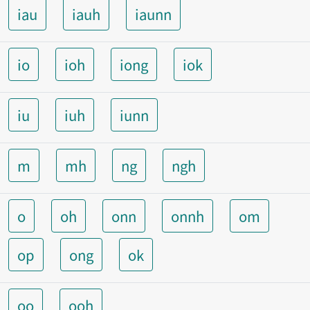
iau
iauh
iaunn
io
ioh
iong
iok
iu
iuh
iunn
m
mh
ng
ngh
o
oh
onn
onnh
om
op
ong
ok
oo
ooh