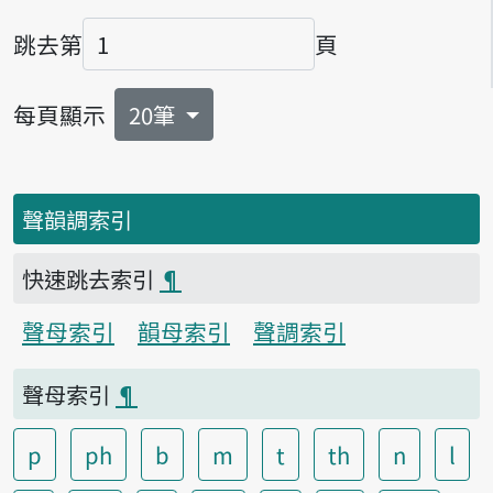
跳去第
頁
頁碼
每頁顯示
20筆
聲韻調索引
快速跳去索引
¶
聲母索引
韻母索引
聲調索引
聲母索引
¶
p
ph
b
m
t
th
n
l