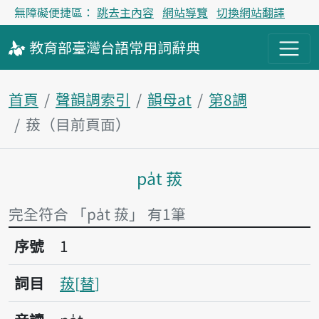
無障礙便捷區：
跳去主內容
網站導覽
切換網站翻譯
教育部
臺灣台語
常用詞
辭典
首頁
聲韻調索引
韻母at
第8調
菝（目前頁面）
pa̍t 菝
主內容區塊
完全符合 「pa̍t 菝」 有1筆
序號1菝
序號
1
詞目
菝
替