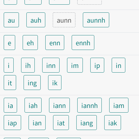
au
auh
aunn
aunnh
e
eh
enn
ennh
i
ih
inn
im
ip
in
it
ing
ik
ia
iah
iann
iannh
iam
iap
ian
iat
iang
iak