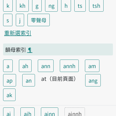
k
kh
g
ng
h
ts
tsh
s
j
零聲母
重新選索引
韻母索引
¶
a
ah
ann
annh
am
at（目前頁面）
ap
an
ang
ak
ai
aih
ainn
ainnh