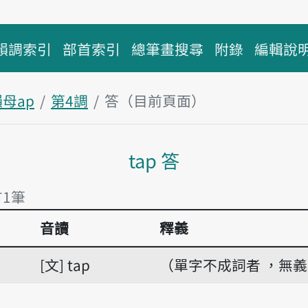
韻調索引
部首索引
總筆畫搜尋
附錄
編輯說
母ap
第4調
答（目前頁面）
主內容區塊
tap 答
有1筆
音讀
釋義
有1筆
文
tap
（單字不成詞者 ，無