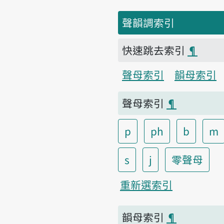
聲韻調索引
快速跳去索引
¶
聲母索引
韻母索引
聲母索引
¶
p
ph
b
m
s
j
零聲母
重新選索引
韻母索引
¶