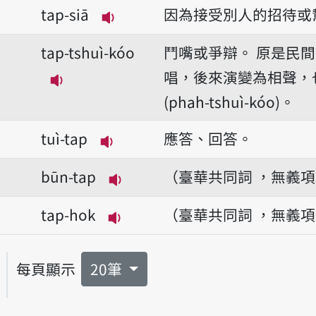
tap-siā
因為接受別人的招待或
播放音讀tap-siā
tap-tshuì-kóo
鬥嘴或爭辯。
原是民間
唱，後來演變為相聲，
播放音讀tap-tshuì-kóo
(phah-tshuì-kóo)。
tuì-tap
應答、回答。
播放音讀tuì-tap
būn-tap
（臺華共同詞 ，無義
播放音讀būn-tap
tap-hok
（臺華共同詞 ，無義
播放音讀tap-hok
每頁顯示
20筆