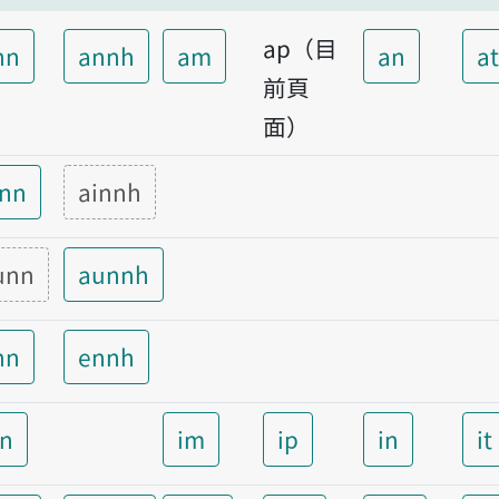
ap（目
nn
annh
am
an
a
前頁
面）
inn
ainnh
unn
aunnh
nn
ennh
nn
im
ip
in
it