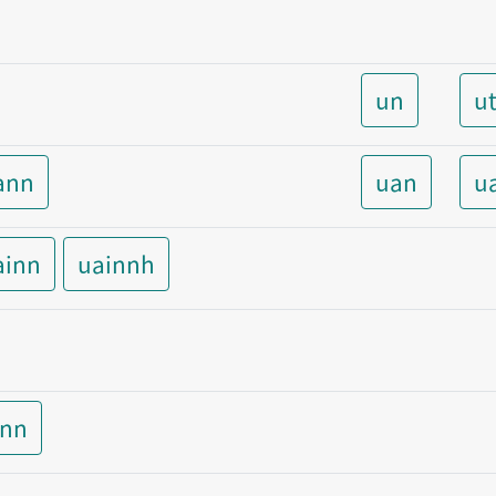
un
u
ann
uan
u
ainn
uainnh
inn