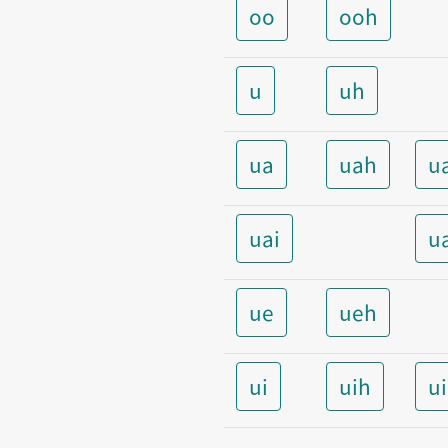
oo
ooh
u
uh
ua
uah
u
uai
u
ue
ueh
ui
uih
u