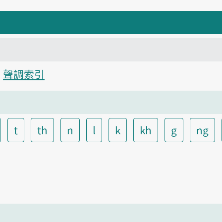
聲調索引
t
th
n
l
k
kh
g
ng