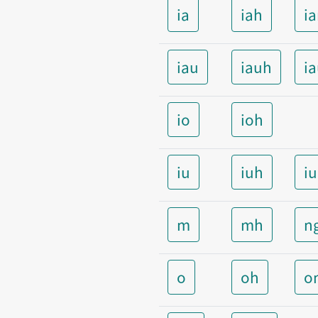
ia
iah
i
iau
iauh
i
io
ioh
iu
iuh
i
m
mh
n
o
oh
o