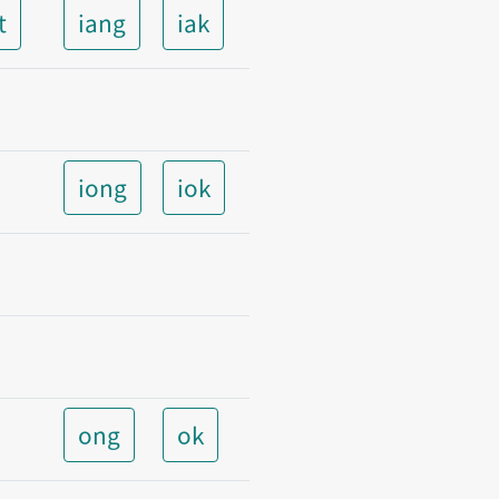
t
iang
iak
iong
iok
ong
ok