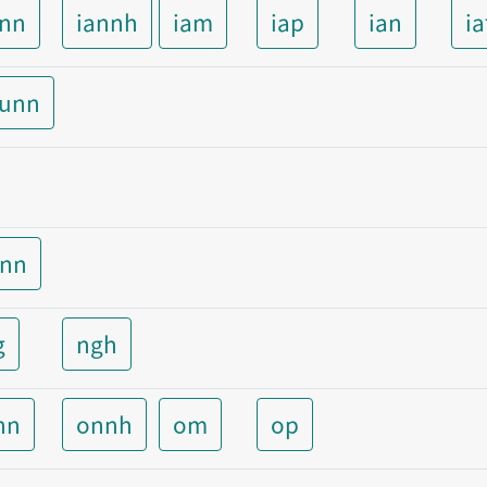
ann
iannh
iam
iap
ian
ia
aunn
unn
g
ngh
nn
onnh
om
op