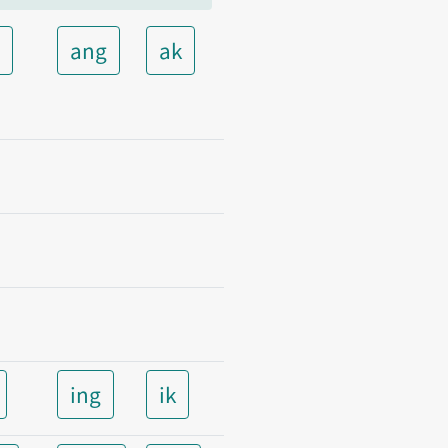
t
ang
ak
ing
ik