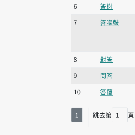
6
答謝
7
答喙鼓
8
對答
9
問答
10
答覆
第
頁
1
跳去第
頁
頁碼