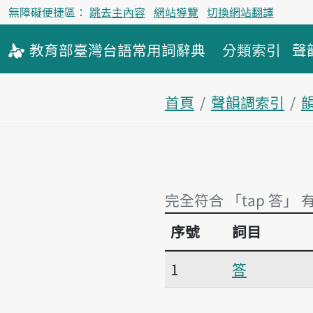
無障礙便捷區：
跳去主內容
網站導覽
切換網站翻譯
教育部
臺灣台語
常用詞
辭典
分類索引
聲
首頁
聲韻調索引
韻
完全符合 「tap 答」 
序號
詞目
完全符合 「tap 答」 
1
答