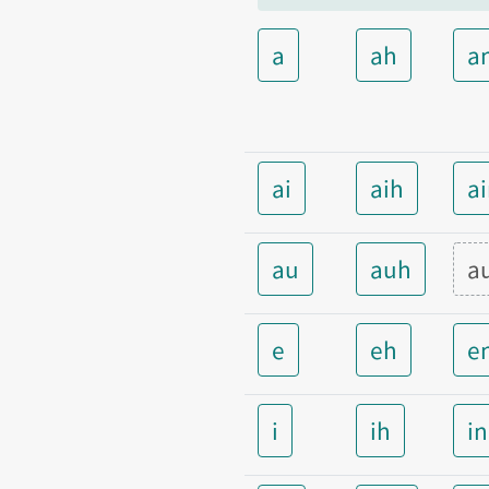
a
ah
a
ai
aih
a
au
auh
a
e
eh
e
i
ih
i