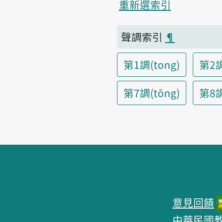
重新選索引
聲調索引
¶
第1調(tong)
第2調
第7調(tōng)
第8調(
頁腳區塊
意見回饋
中華民國教育部 