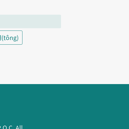
(tông)
.C. All