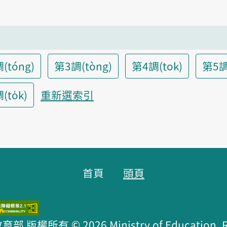
(tóng)
第3調(tòng)
第4調(tok)
第5調
to̍k)
重新選索引
首頁
頭頁
版權所有 © 2026 Ministry of Education, R.O