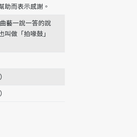
幫助而表示感謝。
曲藝一說一答的說
也叫做「拍喙鼓」
項）
項）