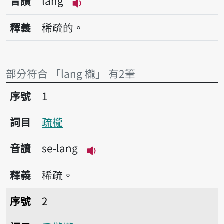
音讀
lang
播放音讀lang
釋義
稀疏的。
部分符合 「lang 櫳」 有2筆
序號1疏櫳
序號
1
詞目
疏櫳
音讀
se-lang
播放音讀se-lang
釋義
稀疏。
序號2手縫櫳
序號
2