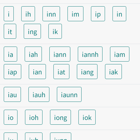
i
ih
inn
im
ip
in
it
ing
ik
ia
iah
iann
iannh
iam
iap
ian
iat
iang
iak
iau
iauh
iaunn
io
ioh
iong
iok