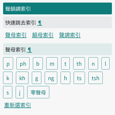
聲韻調索引
快速跳去索引
¶
聲母索引
韻母索引
聲調索引
聲母索引
¶
p
ph
b
m
t
th
n
l
k
kh
g
ng
h
ts
tsh
s
j
零聲母
重新選索引