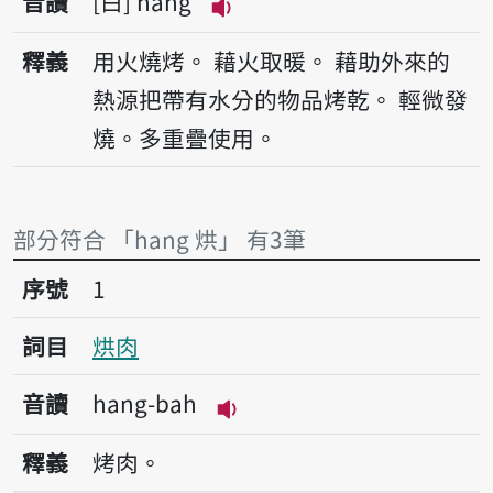
音讀
白
hang
播放音讀hang
釋義
用火燒烤。
藉火取暖。
藉助外來的
熱源把帶有水分的物品烤乾。
輕微發
燒。多重疊使用。
部分符合 「hang 烘」 有3筆
序號1烘肉
序號
1
詞目
烘肉
音讀
hang-bah
播放音讀hang-bah
釋義
烤肉。