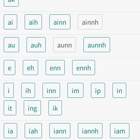
ai
aih
ainn
ainnh
au
auh
aunn
aunnh
e
eh
enn
ennh
i
ih
inn
im
ip
in
it
ing
ik
ia
iah
iann
iannh
iam