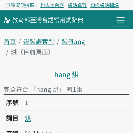
無障礙便捷區：
跳去主內容
網站導覽
切換網站翻譯
教育部
臺灣台語
常用詞
辭典
首頁
聲韻調索引
韻母ang
烘（目前頁面）
hang 烘
主內容區塊
完全符合 「hang 烘」 有1筆
序號1烘
序號
1
詞目
烘