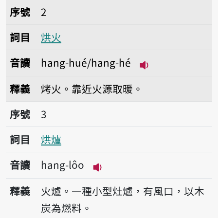
序號2烘火
序號
2
詞目
烘火
音讀
hang-hué/hang-hé
播放音讀hang-hué
釋義
烤火。靠近火源取暖。
序號3烘爐
序號
3
詞目
烘爐
音讀
hang-lôo
播放音讀hang-lôo
釋義
火爐。一種小型灶爐，有風口，以木
炭為燃料。