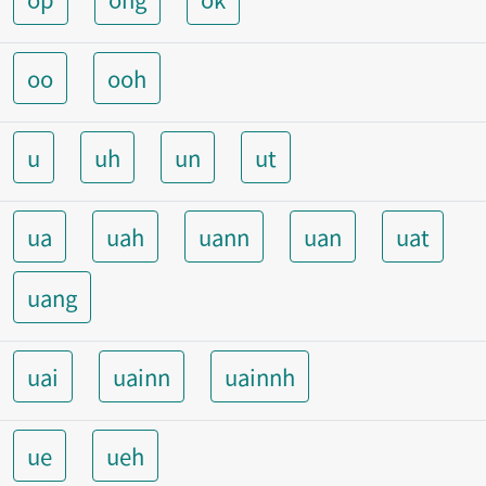
oo
ooh
u
uh
un
ut
ua
uah
uann
uan
uat
uang
uai
uainn
uainnh
ue
ueh