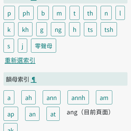
p
ph
b
m
t
th
n
l
k
kh
g
ng
h
ts
tsh
s
j
零聲母
重新選索引
韻母索引
¶
a
ah
ann
annh
am
ang（目前頁面）
ap
an
at
ak