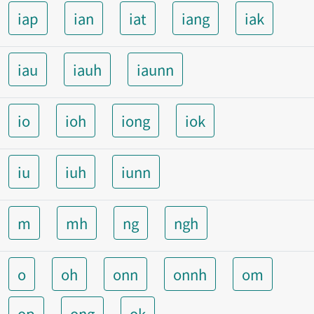
iap
ian
iat
iang
iak
iau
iauh
iaunn
io
ioh
iong
iok
iu
iuh
iunn
m
mh
ng
ngh
o
oh
onn
onnh
om
op
ong
ok