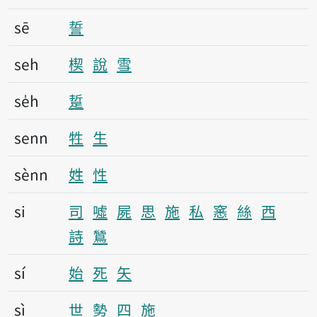
sē
誓
seh
楔
說
雪
se̍h
踅
senn
牲
生
sènn
姓
性
si
司
噓
屍
思
施
私
窸
絲
西
詩
鷥
sí
始
死
矢
sì
世
勢
四
施