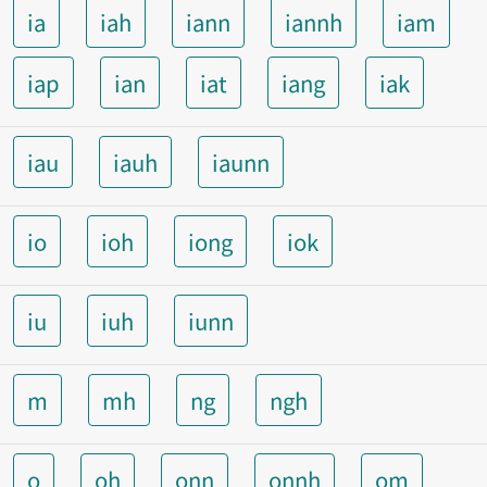
ia
iah
iann
iannh
iam
iap
ian
iat
iang
iak
iau
iauh
iaunn
io
ioh
iong
iok
iu
iuh
iunn
m
mh
ng
ngh
o
oh
onn
onnh
om