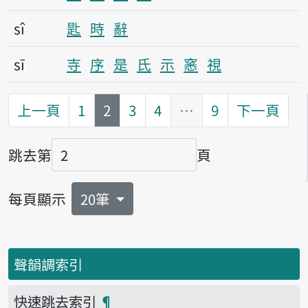
sî
匙
時
辭
sī
寺
序
是
氏
示
窸
視
第
頁
上一頁
1
2
3
4
…
9
下一頁
跳去第
頁
頁碼
每頁顯示
20筆
聲韻調索引
快速跳去索引
¶