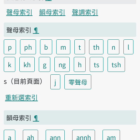
聲母索引
韻母索引
聲調索引
聲母索引
¶
p
ph
b
m
t
th
n
l
k
kh
g
ng
h
ts
tsh
s（目前頁面）
j
零聲母
重新選索引
韻母索引
¶
a
ah
ann
annh
am