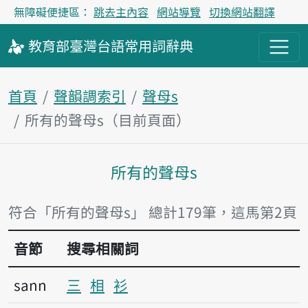
無障礙便捷區：
跳去主內容
網站導覽
切換網站翻譯
教育部
臺灣台語
常用詞
辭典
首頁
聲韻調索引
聲母s
所有的聲母s（目前頁面）
所有的聲母s
主內容區塊
符合「所有的聲母s」 總計179筆，這馬第2頁
音節
搜尋相關詞
sann
三
相
衫