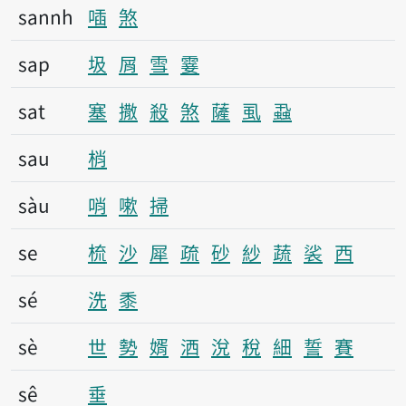
sannh
喢
煞
sap
圾
屑
雪
霎
sat
塞
撒
殺
煞
薩
虱
蝨
sau
梢
sàu
哨
嗽
掃
se
梳
沙
犀
疏
砂
紗
蔬
裟
西
sé
洗
黍
sè
世
勢
婿
洒
涗
稅
細
誓
賽
sê
垂