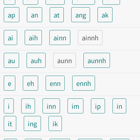
ap
an
at
ang
ak
ai
aih
ainn
ainnh
au
auh
aunn
aunnh
e
eh
enn
ennh
i
ih
inn
im
ip
in
it
ing
ik