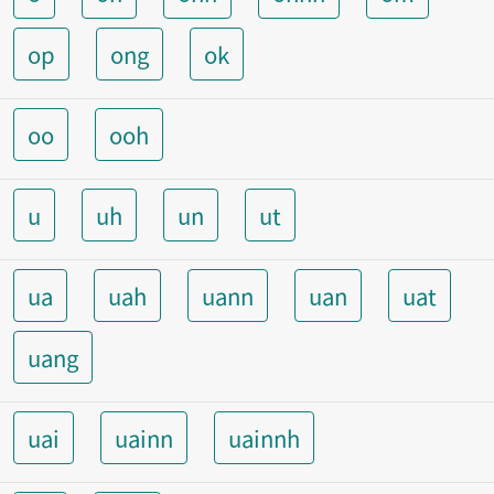
op
ong
ok
oo
ooh
u
uh
un
ut
ua
uah
uann
uan
uat
uang
uai
uainn
uainnh