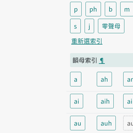
p
ph
b
m
s
j
零聲母
重新選索引
韻母索引
¶
a
ah
a
ai
aih
a
au
auh
a