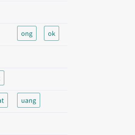
ong
ok
t
at
uang