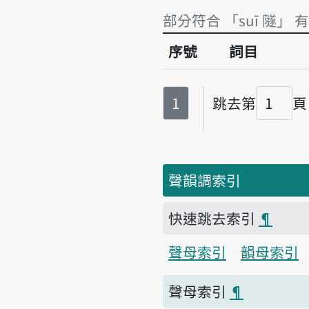
部分符合 「suī 隧」 
序號
詞目
部分符合 「suī 隧」 
第
頁
1
跳去第
頁
頁碼
聲韻調索引
快速跳去索引
¶
聲母索引
韻母索引
聲母索引
¶