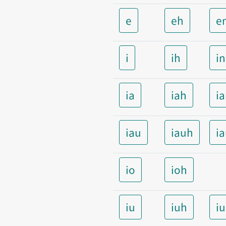
e
eh
e
i
ih
i
ia
iah
i
iau
iauh
i
io
ioh
iu
iuh
i