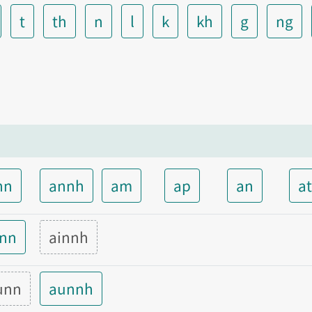
t
th
n
l
k
kh
g
ng
nn
annh
am
ap
an
a
inn
ainnh
unn
aunnh