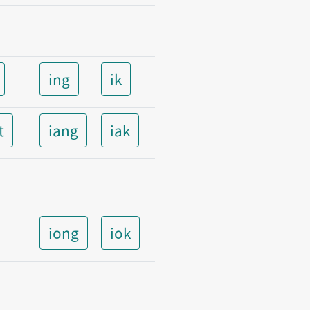
ing
ik
t
iang
iak
iong
iok