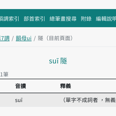
韻調索引
部首索引
總筆畫搜尋
附錄
編輯說
第7調
韻母ui
隧（目前頁面）
主內容區塊
suī 隧
有1筆
音讀
釋義
有1筆
suī
（單字不成詞者 ，無