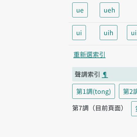
ue
ueh
ui
uih
u
重新選索引
聲調索引
¶
第1調(tong)
第2調
第7調（目前頁面）