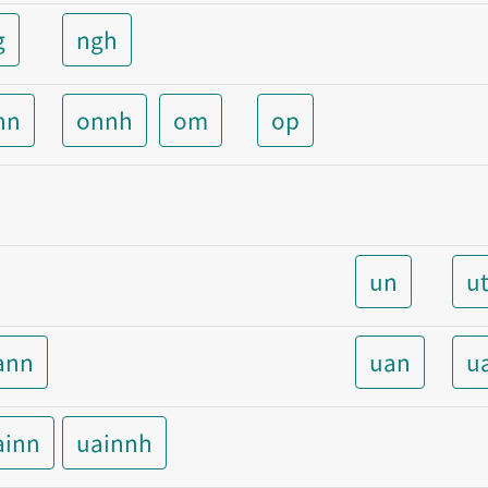
g
ngh
nn
onnh
om
op
un
u
ann
uan
u
ainn
uainnh