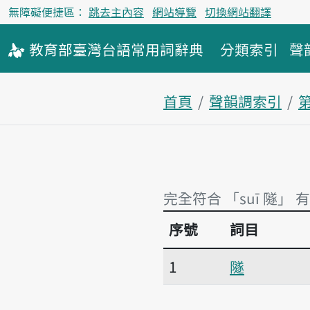
無障礙便捷區：
跳去主內容
網站導覽
切換網站翻譯
教育部
臺灣台語
常用詞
辭典
分類索引
聲
首頁
聲韻調索引
完全符合 「suī 隧」 
序號
詞目
完全符合 「suī 隧」 
1
隧