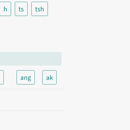
h
ts
tsh
t
ang
ak