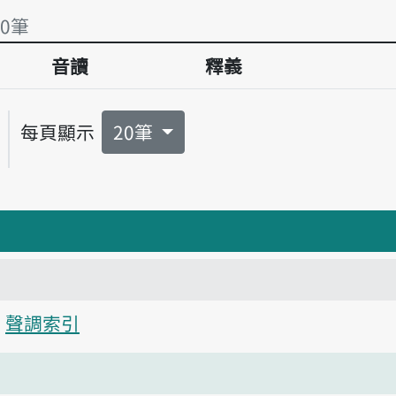
有0筆
音讀
釋義
有0筆
每頁顯示
20筆
聲調索引