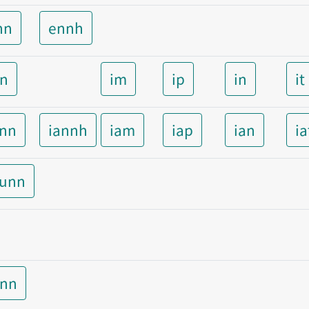
nn
ennh
nn
im
ip
in
it
ann
iannh
iam
iap
ian
ia
aunn
unn