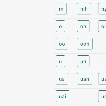
m
mh
n
o
oh
o
oo
ooh
u
uh
ua
uah
u
uai
u