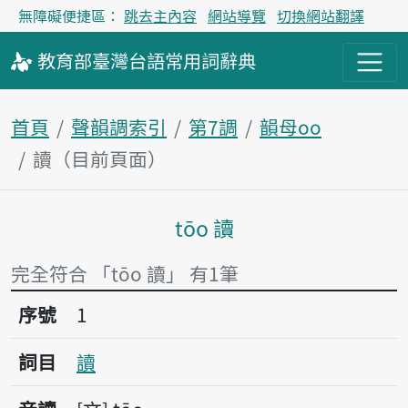
無障礙便捷區：
跳去主內容
網站導覽
切換網站翻譯
教育部
臺灣台語
常用詞
辭典
首頁
聲韻調索引
第7調
韻母oo
讀（目前頁面）
tōo 讀
主內容區塊
完全符合 「tōo 讀」 有1筆
序號1讀
序號
1
詞目
讀