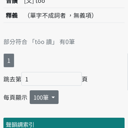
音讀
文
tōo
釋義
（單字不成詞者 ，無義項）
部分符合 「tōo 讀」 有0筆
第
頁
1
跳去第
頁
頁碼
每頁顯示
100筆
聲韻調索引