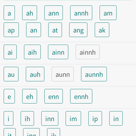
a
ah
ann
annh
am
ap
an
at
ang
ak
ai
aih
ainn
ainnh
au
auh
aunn
aunnh
e
eh
enn
ennh
i
ih
inn
im
ip
in
it
ing
ik