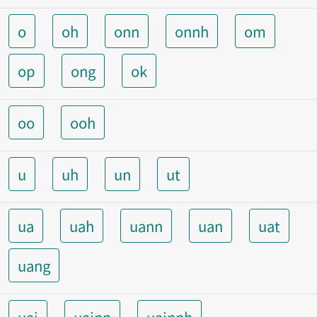
o
oh
onn
onnh
om
op
ong
ok
oo
ooh
u
uh
un
ut
ua
uah
uann
uan
uat
uang