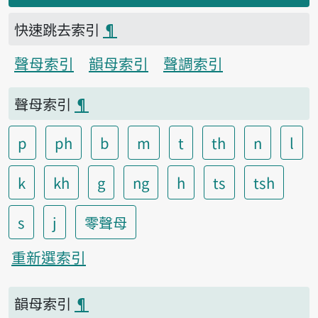
快速跳去索引
¶
聲母索引
韻母索引
聲調索引
聲母索引
¶
p
ph
b
m
t
th
n
l
k
kh
g
ng
h
ts
tsh
s
j
零聲母
重新選索引
韻母索引
¶