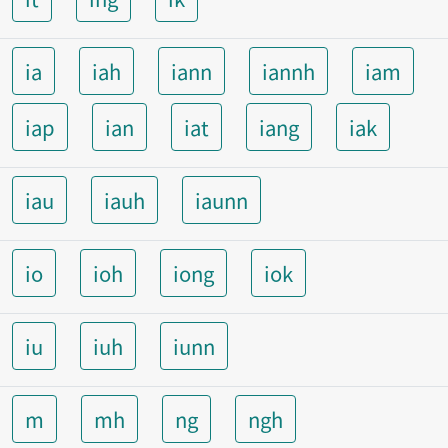
ia
iah
iann
iannh
iam
iap
ian
iat
iang
iak
iau
iauh
iaunn
io
ioh
iong
iok
iu
iuh
iunn
m
mh
ng
ngh