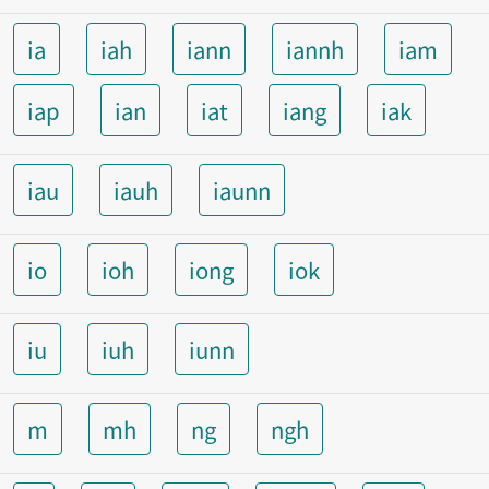
ia
iah
iann
iannh
iam
iap
ian
iat
iang
iak
iau
iauh
iaunn
io
ioh
iong
iok
iu
iuh
iunn
m
mh
ng
ngh