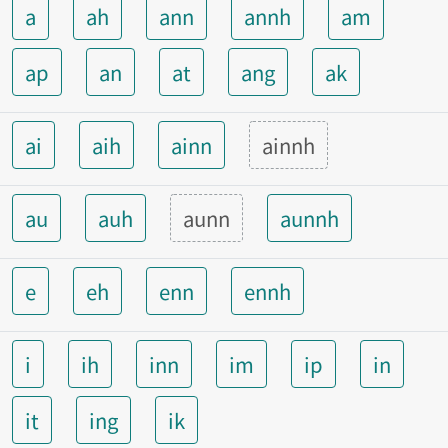
a
ah
ann
annh
am
ap
an
at
ang
ak
ai
aih
ainn
ainnh
au
auh
aunn
aunnh
e
eh
enn
ennh
i
ih
inn
im
ip
in
it
ing
ik