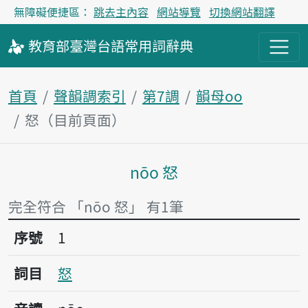
無障礙便捷區：
跳去主內容
網站導覽
切換網站翻譯
教育部
臺灣台語
常用詞
辭典
首頁
聲韻調索引
第7調
韻母oo
怒（目前頁面）
nōo 怒
主內容區塊
完全符合 「nōo 怒」 有1筆
序號1怒
序號
1
詞目
怒