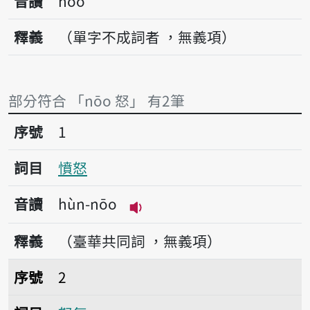
音讀
nōo
釋義
（單字不成詞者 ，無義項）
部分符合 「nōo 怒」 有2筆
序號1憤怒
序號
1
詞目
憤怒
音讀
hùn-nōo
播放音讀hùn-nōo
釋義
（臺華共同詞 ，無義項）
序號2怒氣
序號
2