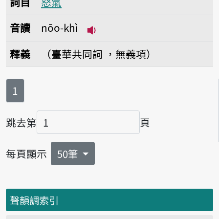
詞目
怒氣
音讀
nōo-khì
播放音讀nōo-khì
釋義
（臺華共同詞 ，無義項）
第
頁
1
跳去第
頁
頁碼
每頁顯示
50筆
聲韻調索引