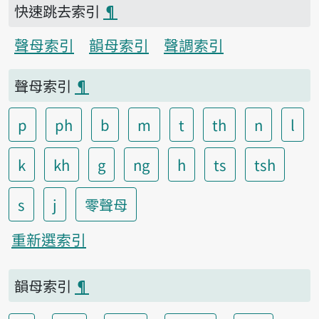
快速跳去索引
¶
聲母索引
韻母索引
聲調索引
聲母索引
¶
p
ph
b
m
t
th
n
l
k
kh
g
ng
h
ts
tsh
s
j
零聲母
重新選索引
韻母索引
¶