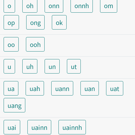
o
oh
onn
onnh
om
op
ong
ok
oo
ooh
u
uh
un
ut
ua
uah
uann
uan
uat
uang
uai
uainn
uainnh