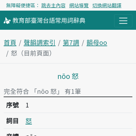
無障礙便捷區：
跳去主內容
網站導覽
切換網站翻譯
教育部
臺灣台語
常用詞
辭典
首頁
聲韻調索引
第7調
韻母oo
怒（目前頁面）
nōo 怒
主內容區塊
完全符合 「nōo 怒」 有1筆
序號1怒
序號
1
詞目
怒