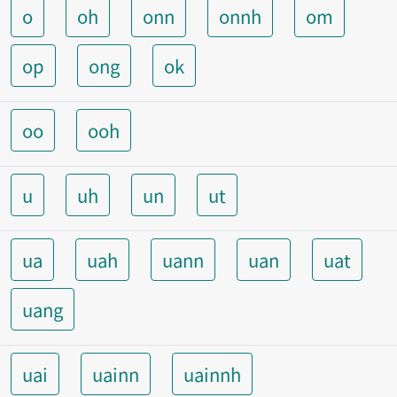
o
oh
onn
onnh
om
op
ong
ok
oo
ooh
u
uh
un
ut
ua
uah
uann
uan
uat
uang
uai
uainn
uainnh