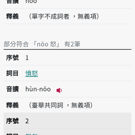
音讀
nōo
釋義
（單字不成詞者 ，無義項）
部分符合 「nōo 怒」 有2筆
序號1憤怒
序號
1
詞目
憤怒
音讀
hùn-nōo
播放音讀hùn-nōo
釋義
（臺華共同詞 ，無義項）
序號2怒氣
序號
2