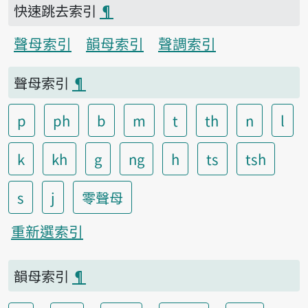
快速跳去索引
¶
聲母索引
韻母索引
聲調索引
聲母索引
¶
p
ph
b
m
t
th
n
l
k
kh
g
ng
h
ts
tsh
s
j
零聲母
重新選索引
韻母索引
¶