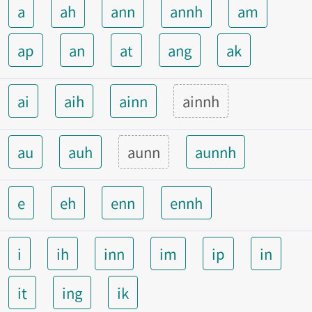
a
ah
ann
annh
am
ap
an
at
ang
ak
ai
aih
ainn
ainnh
au
auh
aunn
aunnh
e
eh
enn
ennh
i
ih
inn
im
ip
in
it
ing
ik