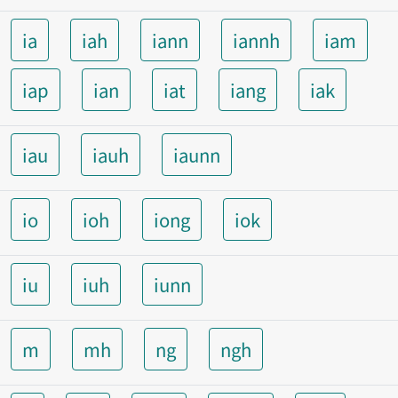
ia
iah
iann
iannh
iam
iap
ian
iat
iang
iak
iau
iauh
iaunn
io
ioh
iong
iok
iu
iuh
iunn
m
mh
ng
ngh