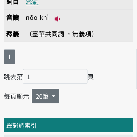
詞目
怒氣
音讀
nōo-khì
播放音讀nōo-khì
釋義
（臺華共同詞 ，無義項）
第
頁
1
跳去第
頁
頁碼
每頁顯示
20筆
聲韻調索引