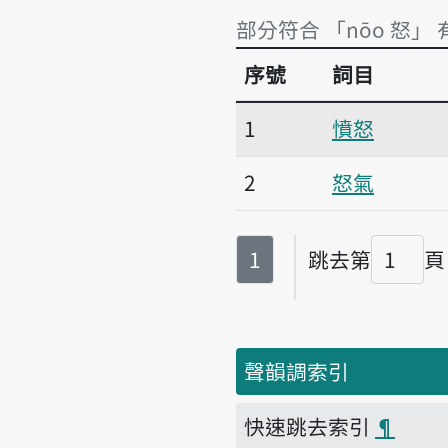
部分符合 「nōo 怒」 
序號
詞目
部分符合 「nōo 怒」 
1
憤怒
2
怒氣
第
頁
1
跳去第
頁
頁碼
聲韻調索引
快速跳去索引
¶