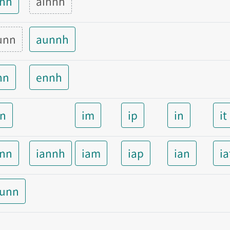
inn
ainnh
unn
aunnh
nn
ennh
nn
im
ip
in
it
ann
iannh
iam
iap
ian
ia
aunn