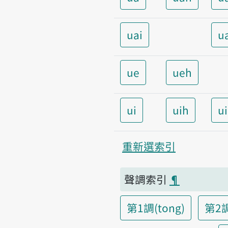
uai
u
ue
ueh
ui
uih
u
重新選索引
聲調索引
¶
第1調(tong)
第2調