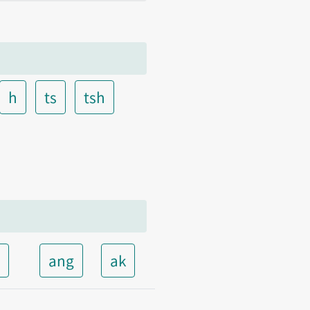
h
ts
tsh
t
ang
ak