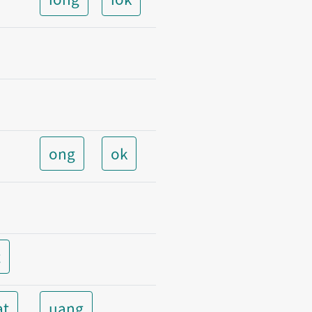
ong
ok
t
at
uang