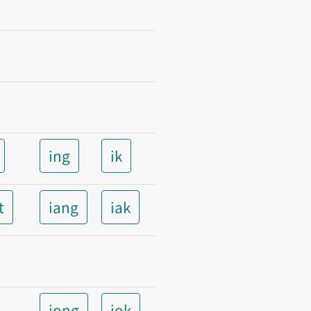
ing
ik
t
iang
iak
iong
iok