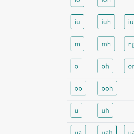
iu
iuh
i
m
mh
n
o
oh
o
oo
ooh
u
uh
ua
uah
u