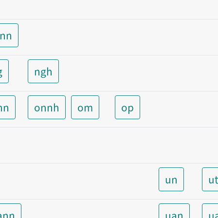
unn
g
ngh
nn
onnh
om
op
un
u
ann
uan
u