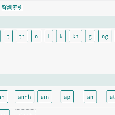
聲調索引
t
th
n
l
k
kh
g
ng
nn
annh
am
ap
an
a