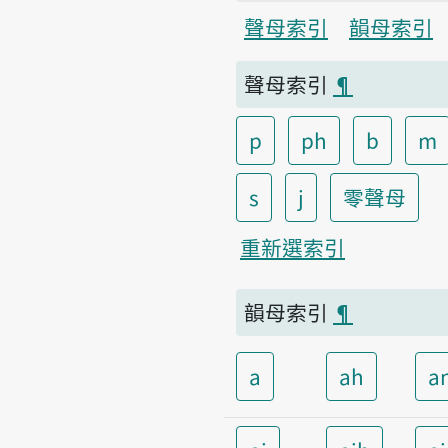
聲母索引
韻母索引
聲母索引
¶
p
ph
b
m
s
j
零聲母
重新選索引
韻母索引
¶
a
ah
a