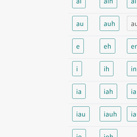
ai
aih
a
au
auh
a
e
eh
e
i
ih
i
ia
iah
i
iau
iauh
i
io
ioh