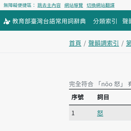
無障礙便捷區：
跳去主內容
網站導覽
切換網站翻譯
教育部
臺灣台語
常用詞
辭典
分類索引
聲
首頁
聲韻調索引
完全符合 「nōo 怒」 
序號
詞目
完全符合 「nōo 怒」 
1
怒