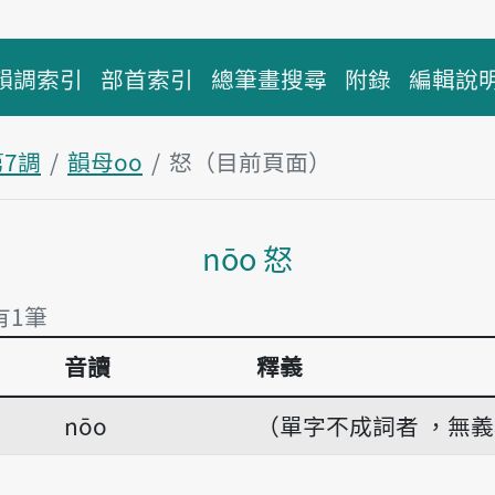
韻調索引
部首索引
總筆畫搜尋
附錄
編輯說
第7調
韻母oo
怒（目前頁面）
主內容區塊
nōo 怒
有1筆
音讀
釋義
有1筆
nōo
（單字不成詞者 ，無