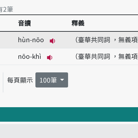
有2筆
音讀
釋義
有2筆
hùn-nōo
（臺華共同詞 ，無義
播放音讀hùn-nōo
nōo-khì
（臺華共同詞 ，無義
播放音讀nōo-khì
每頁顯示
100筆