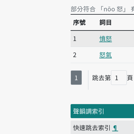
部分符合 「nōo 怒」 
序號
詞目
部分符合 「nōo 怒」 
1
憤怒
2
怒氣
第
頁
1
跳去第
頁
頁碼
聲韻調索引
快速跳去索引
¶