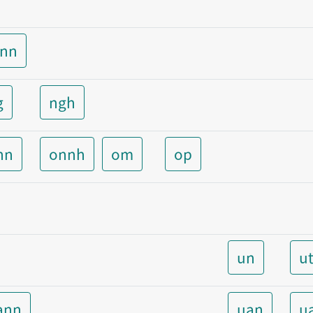
unn
g
ngh
nn
onnh
om
op
un
u
ann
uan
u