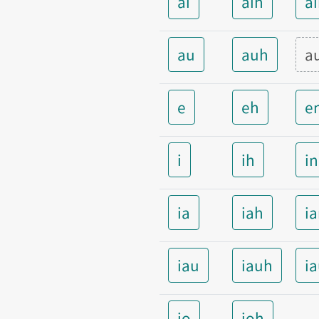
ai
aih
a
au
auh
a
e
eh
e
i
ih
i
ia
iah
i
iau
iauh
i
io
ioh