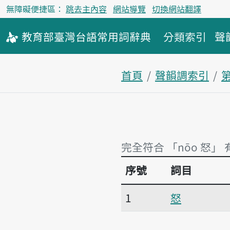
無障礙便捷區：
跳去主內容
網站導覽
切換網站翻譯
教育部
臺灣台語
常用詞
辭典
分類索引
聲
首頁
聲韻調索引
完全符合 「nōo 怒」 
序號
詞目
完全符合 「nōo 怒」 
1
怒