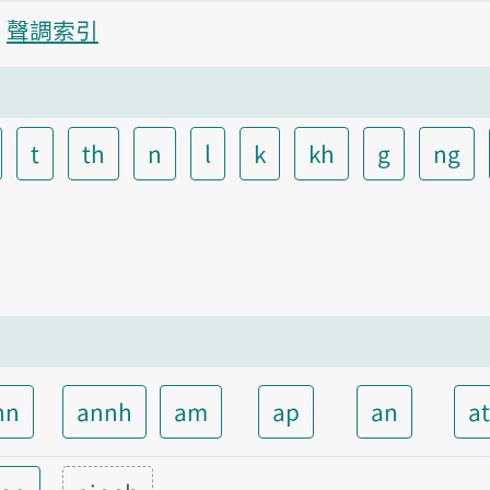
聲調索引
t
th
n
l
k
kh
g
ng
nn
annh
am
ap
an
a