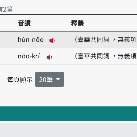
有2筆
音讀
釋義
有2筆
hùn-nōo
（臺華共同詞 ，無義
播放音讀hùn-nōo
nōo-khì
（臺華共同詞 ，無義
播放音讀nōo-khì
每頁顯示
20筆