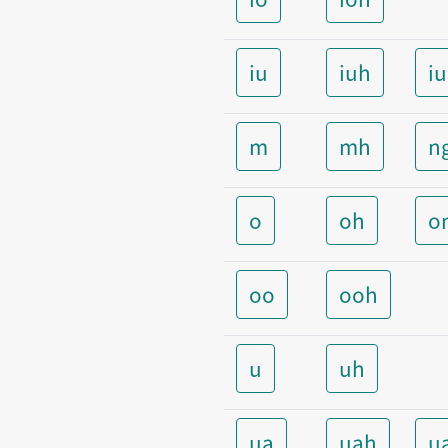
iu
iuh
i
m
mh
n
o
oh
o
oo
ooh
u
uh
ua
uah
u