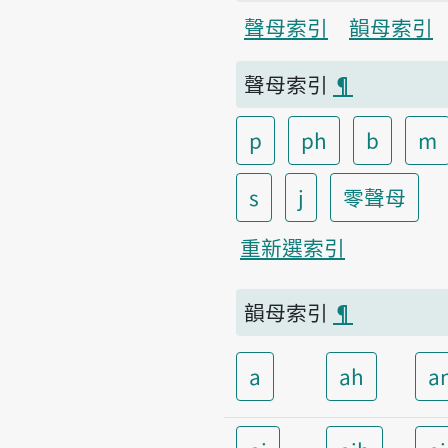
聲母索引
韻母索引
聲母索引
¶
p
ph
b
m
s
j
零聲母
重新選索引
韻母索引
¶
a
ah
a