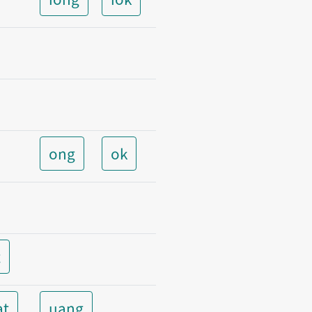
ong
ok
t
at
uang