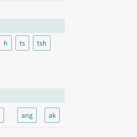
h
ts
tsh
t
ang
ak