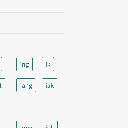
ing
ik
t
iang
iak
iong
iok