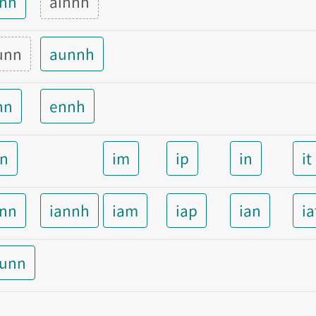
inn
ainnh
unn
aunnh
nn
ennh
nn
im
ip
in
it
ann
iannh
iam
iap
ian
ia
aunn