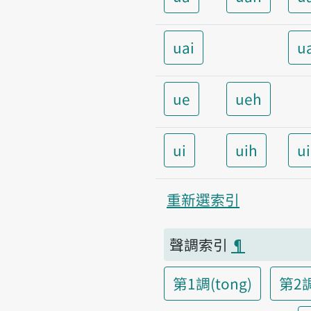
uai
u
ue
ueh
ui
uih
u
重新選索引
聲調索引
¶
第1調(tong)
第2調