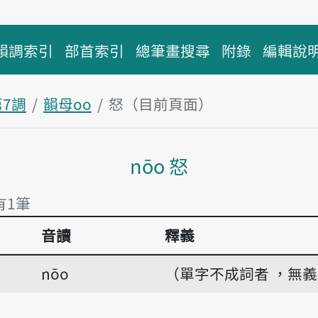
韻調索引
部首索引
總筆畫搜尋
附錄
編輯說
第7調
韻母oo
怒（目前頁面）
主內容區塊
nōo 怒
有1筆
音讀
釋義
有1筆
nōo
（單字不成詞者 ，無