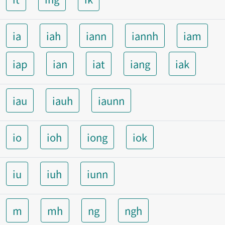
ia
iah
iann
iannh
iam
iap
ian
iat
iang
iak
iau
iauh
iaunn
io
ioh
iong
iok
iu
iuh
iunn
m
mh
ng
ngh