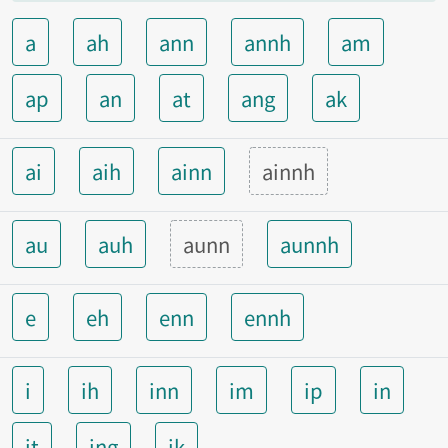
a
ah
ann
annh
am
ap
an
at
ang
ak
ai
aih
ainn
ainnh
au
auh
aunn
aunnh
e
eh
enn
ennh
i
ih
inn
im
ip
in
it
ing
ik