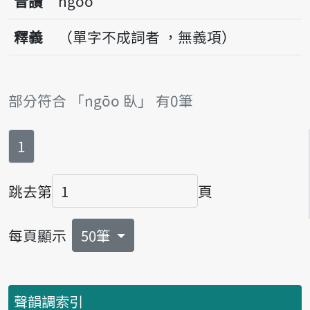
音讀
ngōo
釋義
（單字不成詞者 ，無義項）
部分符合 「ngōo 臥」 有0筆
第
頁
1
跳去第
頁
頁碼
每頁顯示
50筆
聲韻調索引