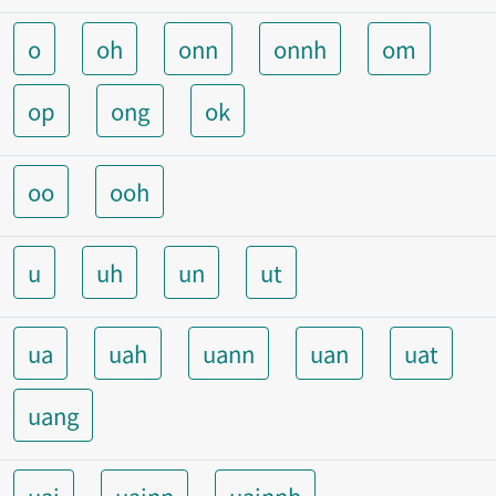
o
oh
onn
onnh
om
op
ong
ok
oo
ooh
u
uh
un
ut
ua
uah
uann
uan
uat
uang