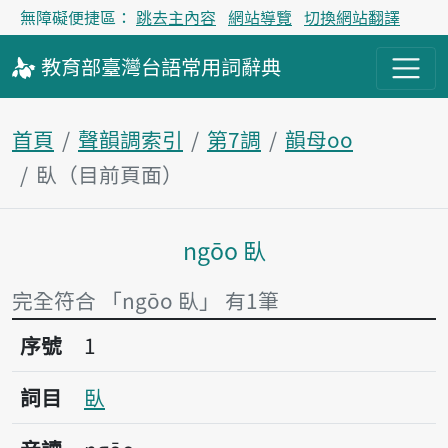
無障礙便捷區：
跳去主內容
網站導覽
切換網站翻譯
教育部
臺灣台語
常用詞
辭典
首頁
聲韻調索引
第7調
韻母oo
臥（目前頁面）
ngōo 臥
主內容區塊
完全符合 「ngōo 臥」 有1筆
序號1臥
序號
1
詞目
臥