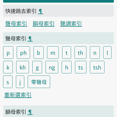
快速跳去索引
¶
聲母索引
韻母索引
聲調索引
聲母索引
¶
p
ph
b
m
t
th
n
l
k
kh
g
ng
h
ts
tsh
s
j
零聲母
重新選索引
韻母索引
¶