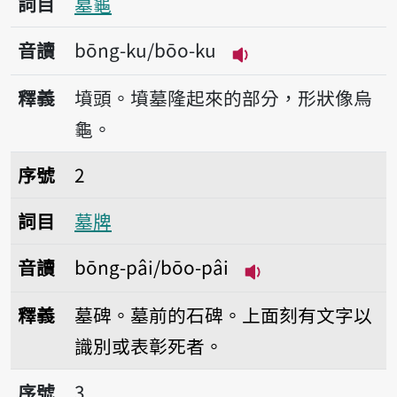
詞目
墓龜
音讀
bōng-ku/bōo-ku
播放音讀bōng-ku/b
釋義
墳頭。墳墓隆起來的部分，形狀像烏
龜。
序號2墓牌
序號
2
詞目
墓牌
音讀
bōng-pâi/bōo-pâi
播放音讀bōng-pâi/
釋義
墓碑。墓前的石碑。上面刻有文字以
識別或表彰死者。
序號3墓地
序號
3