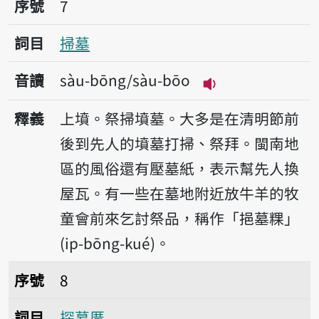
序號
7
詞目
掃墓
音讀
sàu-bōng/sàu-bōo
播放音讀sàu-bōng
釋義
上墳。祭掃墳墓。大多是在清明節前
後到先人的墳墓打掃、祭拜。閩南地
區的風俗還有壓墓紙，表示幫先人換
屋瓦。有一些在墓地附近放牛羊的牧
童會前來乞討祭品，稱作「挹墓粿」
(ip-bōng-kué)。
序號8探墓厝
序號
8
詞目
探墓厝