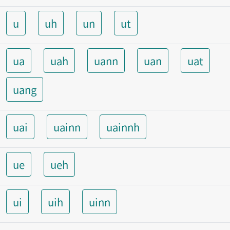
u
uh
un
ut
ua
uah
uann
uan
uat
uang
uai
uainn
uainnh
ue
ueh
ui
uih
uinn