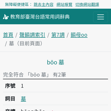
無障礙便捷區：
跳去主內容
網站導覽
切換網站翻譯
教育部
臺灣台語
常用詞
辭典
首頁
聲韻調索引
第7調
韻母oo
墓（目前頁面）
bōo 墓
主內容區塊
完全符合 「bōo 墓」 有2筆
序號1墓
序號
1
詞目
墓