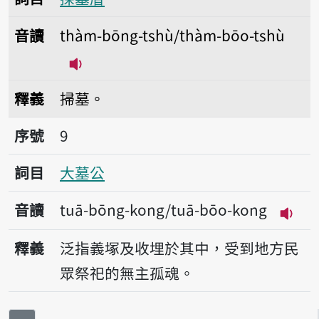
音讀
thàm-bōng-tshù/thàm-bōo-tshù
播放音讀thàm-bōng-tshù/thàm-bōo-
釋義
掃墓。
序號9大墓公
序號
9
詞目
大墓公
音讀
tuā-bōng-kong/tuā-bōo-kong
播放音
釋義
泛指義塚及收埋於其中，受到地方民
眾祭祀的無主孤魂。