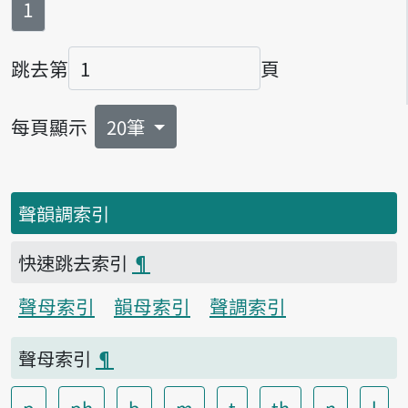
第
頁
1
跳去第
頁
頁碼
每頁顯示
20筆
聲韻調索引
快速跳去索引
¶
聲母索引
韻母索引
聲調索引
聲母索引
¶