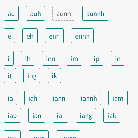
au
auh
aunn
aunnh
e
eh
enn
ennh
i
ih
inn
im
ip
in
it
ing
ik
ia
iah
iann
iannh
iam
iap
ian
iat
iang
iak
iau
iauh
iaunn