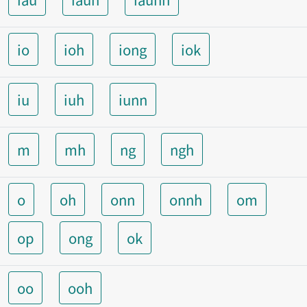
io
ioh
iong
iok
iu
iuh
iunn
m
mh
ng
ngh
o
oh
onn
onnh
om
op
ong
ok
oo
ooh