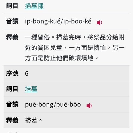
詞目
挹墓粿
音讀
ip-bōng-kué/ip-bōo-ké
播放音讀ip-bō
釋義
一種習俗。掃墓完時，將祭品分給附
近的貧困兒童，一方面是憐恤，另一
方面是防止他們破壞墳地。
序號6培墓
序號
6
詞目
培墓
音讀
puē-bōng/puē-bōo
播放音讀puē-bōn
釋義
掃墓。
序號7掃墓