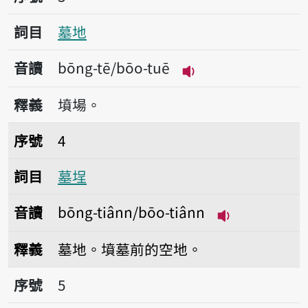
詞目
墓地
音讀
bōng-tē/bōo-tuē
播放音讀bōng-tē/b
釋義
墳場。
序號4墓埕
序號
4
詞目
墓埕
音讀
bōng-tiânn/bōo-tiânn
播放音讀bōng-t
釋義
墓地。墳墓前的空地。
序號5挹墓粿
序號
5