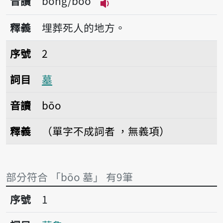
音讀
bōng/bōo
播放音讀bōng/bōo
釋義
埋葬死人的地方。
序號2墓
序號
2
詞目
墓
音讀
bōo
釋義
（單字不成詞者 ，無義項）
部分符合 「bōo 墓」 有9筆
序號1墓龜
序號
1