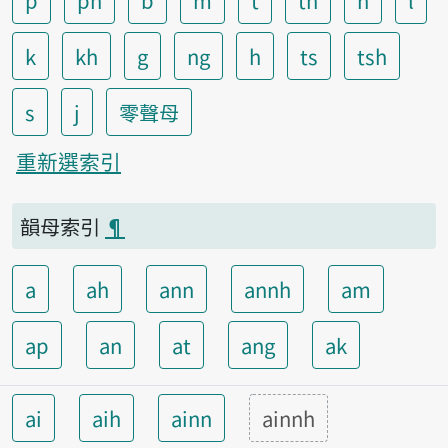
p
ph
b
m
t
th
n
l
k
kh
g
ng
h
ts
tsh
s
j
零聲母
重新選索引
韻母索引
¶
a
ah
ann
annh
am
ap
an
at
ang
ak
ai
aih
ainn
ainnh