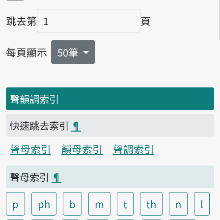
跳去第
頁
頁碼
每頁顯示
50筆
聲韻調索引
快速跳去索引
¶
聲母索引
韻母索引
聲調索引
聲母索引
¶
p
ph
b
m
t
th
n
l