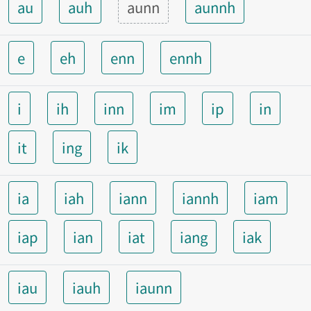
au
auh
aunn
aunnh
e
eh
enn
ennh
i
ih
inn
im
ip
in
it
ing
ik
ia
iah
iann
iannh
iam
iap
ian
iat
iang
iak
iau
iauh
iaunn