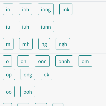
io
ioh
iong
iok
iu
iuh
iunn
m
mh
ng
ngh
o
oh
onn
onnh
om
op
ong
ok
oo
ooh