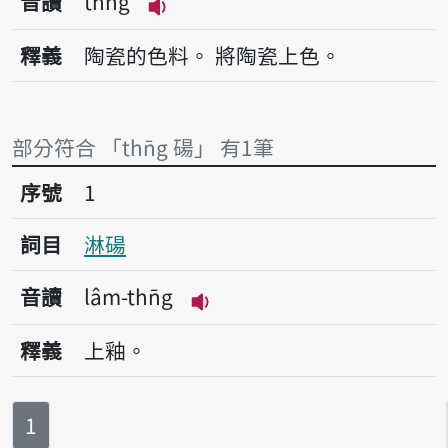
音讀
thn̄g
播放音讀thn̄g
釋義
陶瓷的色料。
將陶瓷上色。
部分符合 「thn̄g 碭」 有1筆
序號1淋碭
序號
1
詞目
淋碭
音讀
lâm-thn̄g
播放音讀lâm-thn̄g
釋義
上釉。
第
頁
1