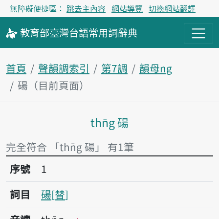
無障礙便捷區：
跳去主內容
網站導覽
切換網站翻譯
教育部
臺灣台語
常用詞
辭典
首頁
聲韻調索引
第7調
韻母ng
碭（目前頁面）
thn̄g 碭
主內容區塊
完全符合 「thn̄g 碭」 有1筆
序號1碭
序號
1
詞目
碭
替