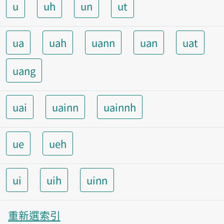
u
uh
un
ut
ua
uah
uann
uan
uat
uang
uai
uainn
uainnh
ue
ueh
ui
uih
uinn
重新選索引