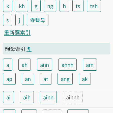
k
kh
g
ng
h
ts
tsh
s
j
零聲母
重新選索引
韻母索引
¶
a
ah
ann
annh
am
ap
an
at
ang
ak
ai
aih
ainn
ainnh