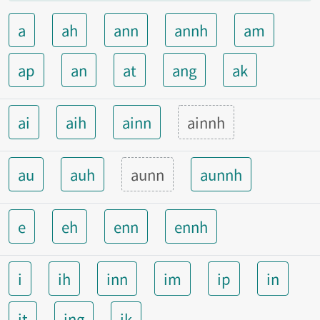
a
ah
ann
annh
am
ap
an
at
ang
ak
ai
aih
ainn
ainnh
au
auh
aunn
aunnh
e
eh
enn
ennh
i
ih
inn
im
ip
in
it
ing
ik