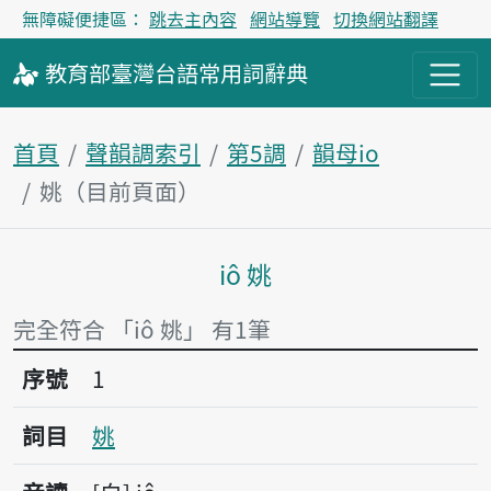
無障礙便捷區：
跳去主內容
網站導覽
切換網站翻譯
教育部
臺灣台語
常用詞
辭典
首頁
聲韻調索引
第5調
韻母io
姚（目前頁面）
iô 姚
主內容區塊
完全符合 「iô 姚」 有1筆
序號1姚
序號
1
詞目
姚