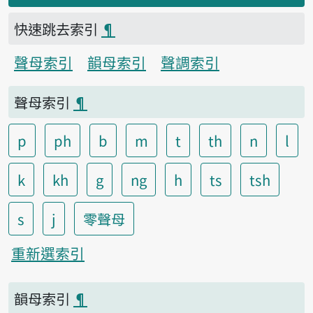
快速跳去索引
¶
聲母索引
韻母索引
聲調索引
聲母索引
¶
p
ph
b
m
t
th
n
l
k
kh
g
ng
h
ts
tsh
s
j
零聲母
重新選索引
韻母索引
¶