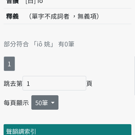
音讀
白
iô
釋義
（單字不成詞者 ，無義項）
部分符合 「iô 姚」 有0筆
第
頁
1
跳去第
頁
頁碼
每頁顯示
50筆
聲韻調索引