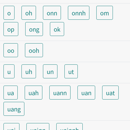
o
oh
onn
onnh
om
op
ong
ok
oo
ooh
u
uh
un
ut
ua
uah
uann
uan
uat
uang