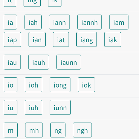
ia
iah
iann
iannh
iam
iap
ian
iat
iang
iak
iau
iauh
iaunn
io
ioh
iong
iok
iu
iuh
iunn
m
mh
ng
ngh