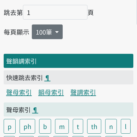
跳去第
頁
頁碼
每頁顯示
100筆
聲韻調索引
快速跳去索引
¶
聲母索引
韻母索引
聲調索引
聲母索引
¶
p
ph
b
m
t
th
n
l