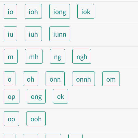
io
ioh
iong
iok
iu
iuh
iunn
m
mh
ng
ngh
o
oh
onn
onnh
om
op
ong
ok
oo
ooh