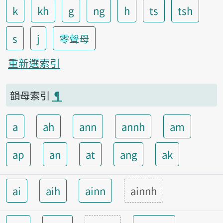
k
kh
g
ng
h
ts
tsh
s
j
零聲母
重新選索引
韻母索引
¶
a
ah
ann
annh
am
ap
an
at
ang
ak
ai
aih
ainn
ainnh