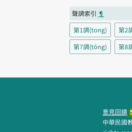
聲調索引
¶
第1調(tong)
第2調
第7調(tōng)
第8調(
頁腳區塊
意見回饋
中華民國教育部 