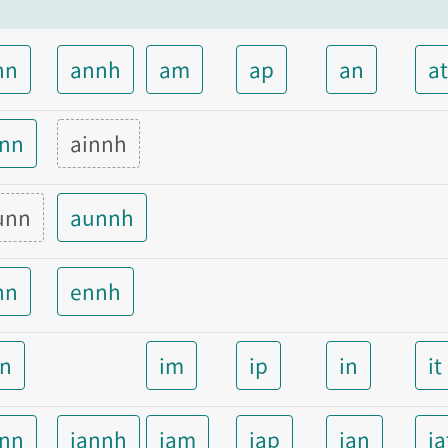
nn
annh
am
ap
an
a
inn
ainnh
unn
aunnh
nn
ennh
nn
im
ip
in
it
ann
iannh
iam
iap
ian
ia