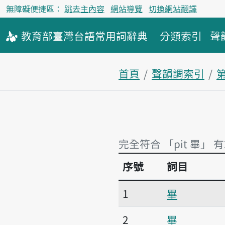
無障礙便捷區：
跳去主內容
網站導覽
切換網站翻譯
教育部
臺灣台語
常用詞
辭典
分類索引
聲
首頁
聲韻調索引
完全符合 「pit 畢」 
序號
詞目
完全符合 「pit 畢」 有
1
畢
2
畢