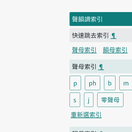
聲韻調索引
快速跳去索引
¶
聲母索引
韻母索引
聲母索引
¶
p
ph
b
m
s
j
零聲母
重新選索引