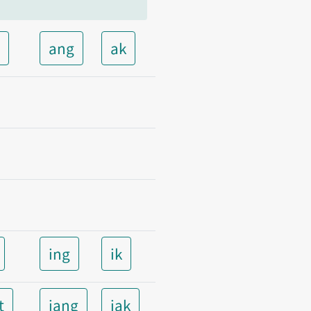
t
ang
ak
ing
ik
t
iang
iak