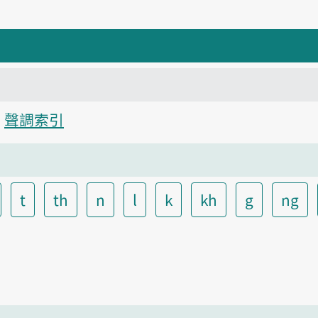
聲調索引
t
th
n
l
k
kh
g
ng