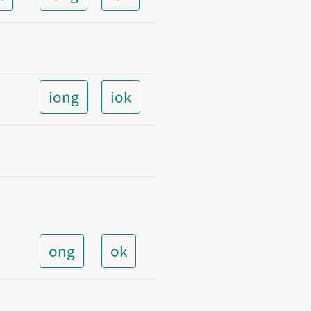
iong
iok
ong
ok