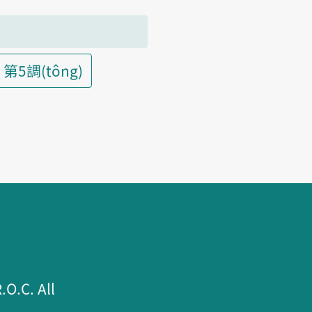
第5調(tông)
.C. All