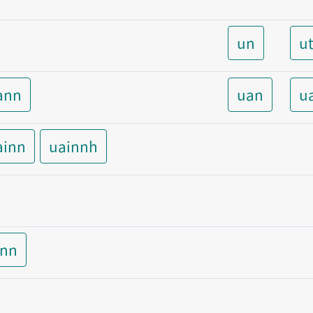
un
u
ann
uan
u
ainn
uainnh
inn