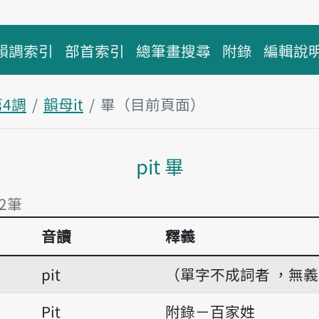
韻調索引
部首索引
總筆畫搜尋
附錄
編輯說
第4調
韻母it
畢（目前頁面）
主內容區塊
pit 畢
有2筆
音讀
釋義
2筆
pit
（單字不成詞者 ，無
Pit
附錄－百家姓