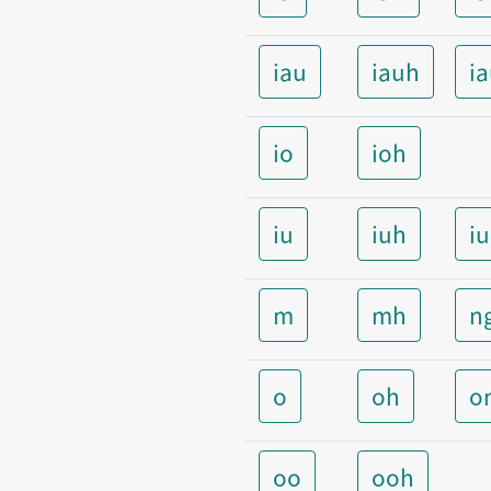
iau
iauh
i
io
ioh
iu
iuh
i
m
mh
n
o
oh
o
oo
ooh