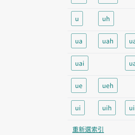
u
uh
ua
uah
u
uai
u
ue
ueh
ui
uih
u
重新選索引