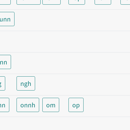
aunn
unn
g
ngh
nn
onnh
om
op