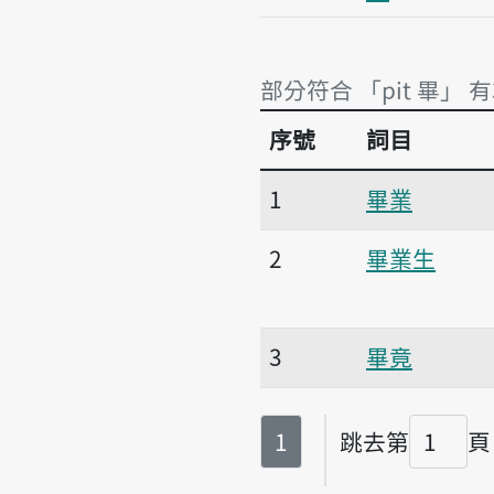
部分符合 「pit 畢」 
序號
詞目
部分符合 「pit 畢」 有
1
畢業
2
畢業生
3
畢竟
第
頁
1
跳去第
頁
頁碼