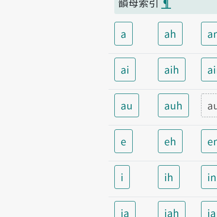
韻母索引
¶
a
ah
a
ai
aih
a
au
auh
a
e
eh
e
i
ih
i
ia
iah
i