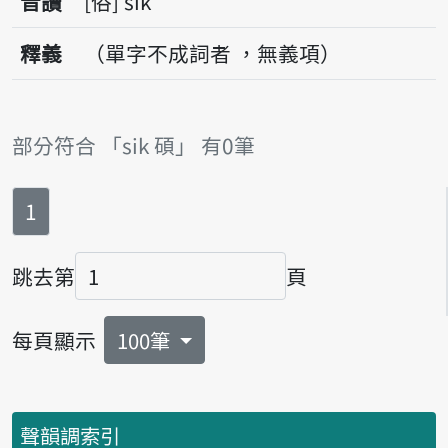
音讀
俗
sik
釋義
（單字不成詞者 ，無義項）
部分符合 「sik 碩」 有0筆
第
頁
1
跳去第
頁
頁碼
每頁顯示
100筆
聲韻調索引