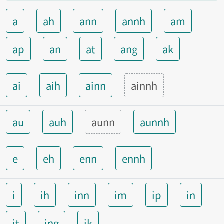
a
ah
ann
annh
am
ap
an
at
ang
ak
ai
aih
ainn
ainnh
au
auh
aunn
aunnh
e
eh
enn
ennh
i
ih
inn
im
ip
in
it
ing
ik