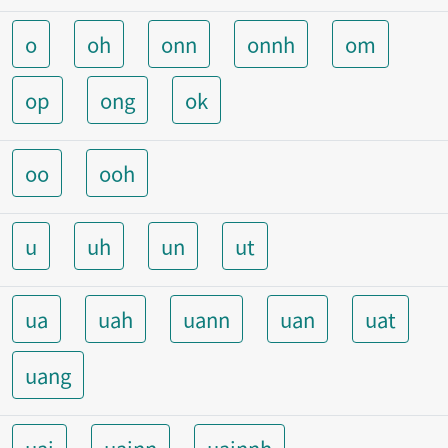
o
oh
onn
onnh
om
op
ong
ok
oo
ooh
u
uh
un
ut
ua
uah
uann
uan
uat
uang