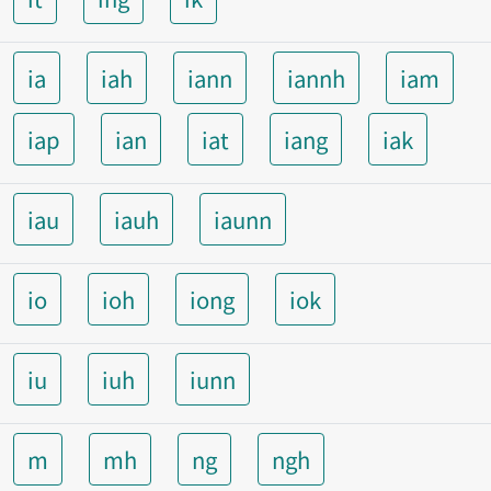
ia
iah
iann
iannh
iam
iap
ian
iat
iang
iak
iau
iauh
iaunn
io
ioh
iong
iok
iu
iuh
iunn
m
mh
ng
ngh