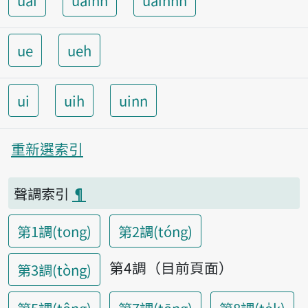
uai
uainn
uainnh
ue
ueh
ui
uih
uinn
重新選索引
聲調索引
¶
第1調(tong)
第2調(tóng)
第4調（目前頁面）
第3調(tòng)