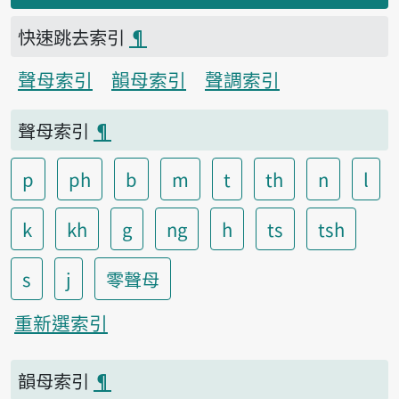
快速跳去索引
¶
聲母索引
韻母索引
聲調索引
聲母索引
¶
p
ph
b
m
t
th
n
l
k
kh
g
ng
h
ts
tsh
s
j
零聲母
重新選索引
韻母索引
¶