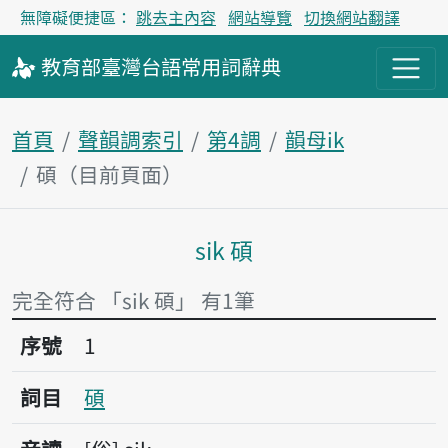
無障礙便捷區：
跳去主內容
網站導覽
切換網站翻譯
教育部
臺灣台語
常用詞
辭典
首頁
聲韻調索引
第4調
韻母ik
碩（目前頁面）
sik 碩
主內容區塊
完全符合 「sik 碩」 有1筆
序號1碩
序號
1
詞目
碩