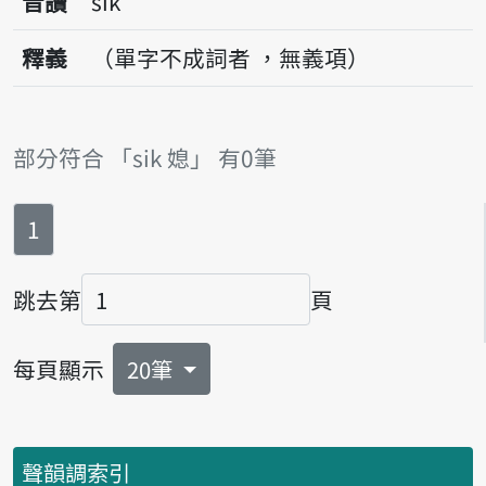
音讀
sik
釋義
（單字不成詞者 ，無義項）
部分符合 「sik 媳」 有0筆
第
頁
1
跳去第
頁
頁碼
每頁顯示
20筆
聲韻調索引