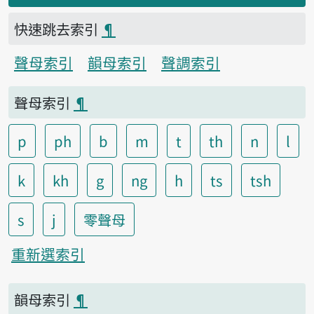
快速跳去索引
¶
聲母索引
韻母索引
聲調索引
聲母索引
¶
p
ph
b
m
t
th
n
l
k
kh
g
ng
h
ts
tsh
s
j
零聲母
重新選索引
韻母索引
¶