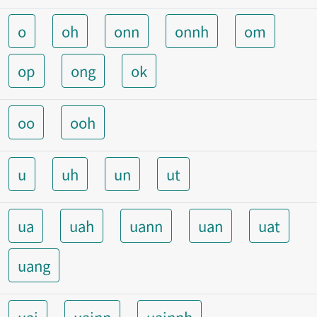
o
oh
onn
onnh
om
op
ong
ok
oo
ooh
u
uh
un
ut
ua
uah
uann
uan
uat
uang