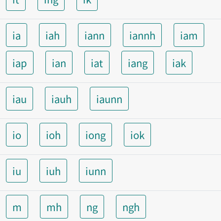
ia
iah
iann
iannh
iam
iap
ian
iat
iang
iak
iau
iauh
iaunn
io
ioh
iong
iok
iu
iuh
iunn
m
mh
ng
ngh