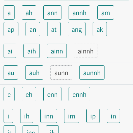
a
ah
ann
annh
am
ap
an
at
ang
ak
ai
aih
ainn
ainnh
au
auh
aunn
aunnh
e
eh
enn
ennh
i
ih
inn
im
ip
in
it
ing
ik