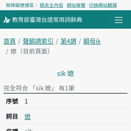
無障礙便捷區：
跳去主內容
網站導覽
切換網站翻譯
教育部
臺灣台語
常用詞
辭典
首頁
聲韻調索引
第4調
韻母ik
媳（目前頁面）
sik 媳
主內容區塊
完全符合 「sik 媳」 有1筆
序號1媳
序號
1
詞目
媳