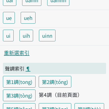
uai
uainn
uainnh
ue
ueh
ui
uih
uinn
重新選索引
聲調索引
¶
第1調(tong)
第2調(tóng)
第4調（目前頁面）
第3調(tòng)