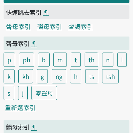
快速跳去索引
¶
聲母索引
韻母索引
聲調索引
聲母索引
¶
p
ph
b
m
t
th
n
l
k
kh
g
ng
h
ts
tsh
s
j
零聲母
重新選索引
韻母索引
¶