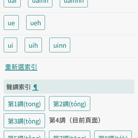
uai
uainn
uainnh
ue
ueh
ui
uih
uinn
重新選索引
聲調索引
¶
第1調(tong)
第2調(tóng)
第4調（目前頁面）
第3調(tòng)