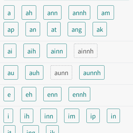
a
ah
ann
annh
am
ap
an
at
ang
ak
ai
aih
ainn
ainnh
au
auh
aunn
aunnh
e
eh
enn
ennh
i
ih
inn
im
ip
in
it
ing
ik