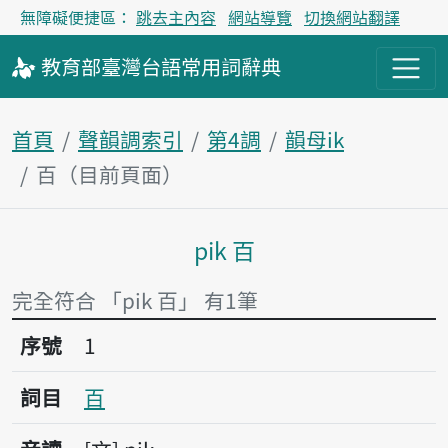
無障礙便捷區：
跳去主內容
網站導覽
切換網站翻譯
教育部
臺灣台語
常用詞
辭典
首頁
聲韻調索引
第4調
韻母ik
百（目前頁面）
pik 百
主內容區塊
完全符合 「pik 百」 有1筆
序號1百
序號
1
詞目
百