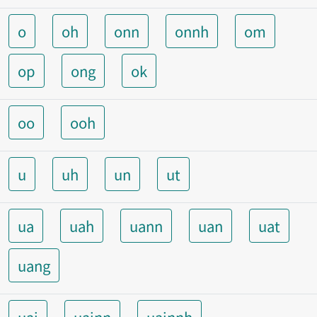
o
oh
onn
onnh
om
op
ong
ok
oo
ooh
u
uh
un
ut
ua
uah
uann
uan
uat
uang