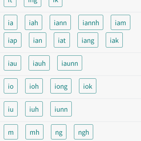
ia
iah
iann
iannh
iam
iap
ian
iat
iang
iak
iau
iauh
iaunn
io
ioh
iong
iok
iu
iuh
iunn
m
mh
ng
ngh