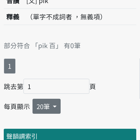
音讀
文
pik
釋義
（單字不成詞者 ，無義項）
部分符合 「pik 百」 有0筆
第
頁
1
跳去第
頁
頁碼
每頁顯示
20筆
聲韻調索引