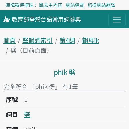
無障礙便捷區：
跳去主內容
網站導覽
切換網站翻譯
教育部
臺灣台語
常用詞
辭典
首頁
聲韻調索引
第4調
韻母ik
劈（目前頁面）
phik 劈
主內容區塊
完全符合 「phik 劈」 有1筆
序號1劈
序號
1
詞目
劈