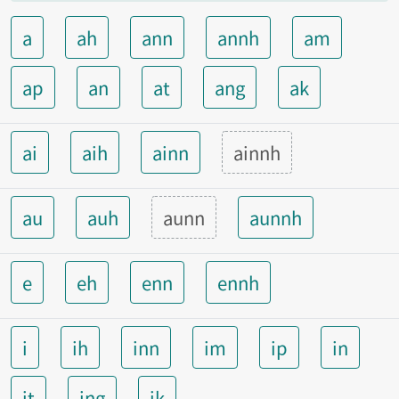
a
ah
ann
annh
am
ap
an
at
ang
ak
ai
aih
ainn
ainnh
au
auh
aunn
aunnh
e
eh
enn
ennh
i
ih
inn
im
ip
in
it
ing
ik