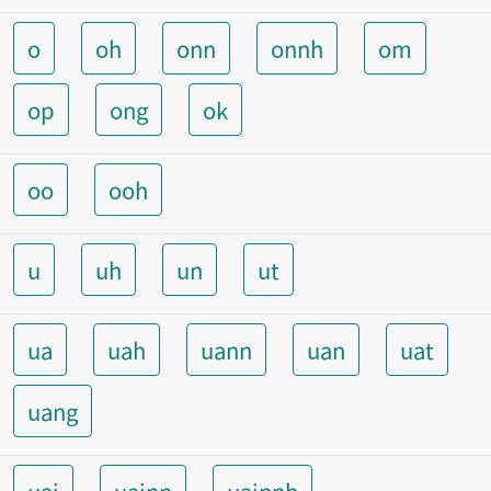
o
oh
onn
onnh
om
op
ong
ok
oo
ooh
u
uh
un
ut
ua
uah
uann
uan
uat
uang