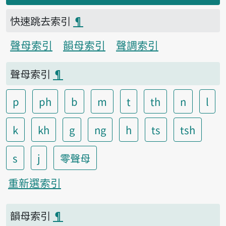
快速跳去索引
¶
聲母索引
韻母索引
聲調索引
聲母索引
¶
p
ph
b
m
t
th
n
l
k
kh
g
ng
h
ts
tsh
s
j
零聲母
重新選索引
韻母索引
¶