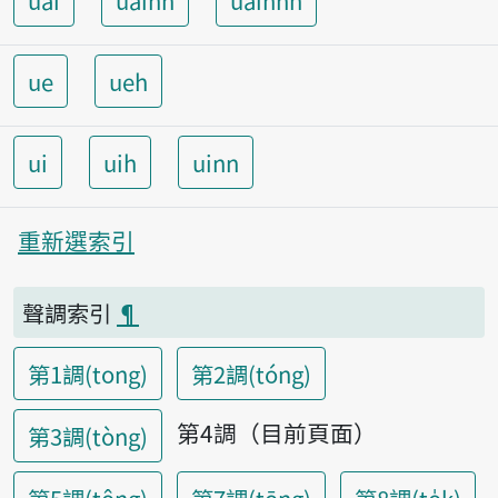
uai
uainn
uainnh
ue
ueh
ui
uih
uinn
重新選索引
聲調索引
¶
第1調(tong)
第2調(tóng)
第4調（目前頁面）
第3調(tòng)