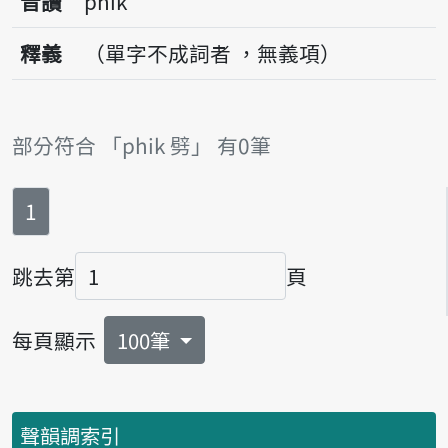
音讀
phik
釋義
（單字不成詞者 ，無義項）
部分符合 「phik 劈」 有0筆
第
頁
1
跳去第
頁
頁碼
每頁顯示
100筆
聲韻調索引