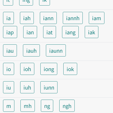
ia
iah
iann
iannh
iam
iap
ian
iat
iang
iak
iau
iauh
iaunn
io
ioh
iong
iok
iu
iuh
iunn
m
mh
ng
ngh