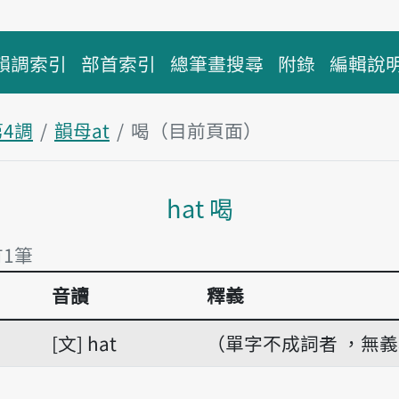
韻調索引
部首索引
總筆畫搜尋
附錄
編輯說
第4調
韻母at
喝（目前頁面）
主內容區塊
hat 喝
有1筆
音讀
釋義
有1筆
文
hat
（單字不成詞者 ，無