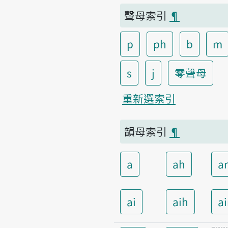
聲母索引
¶
p
ph
b
m
s
j
零聲母
重新選索引
韻母索引
¶
a
ah
a
ai
aih
a