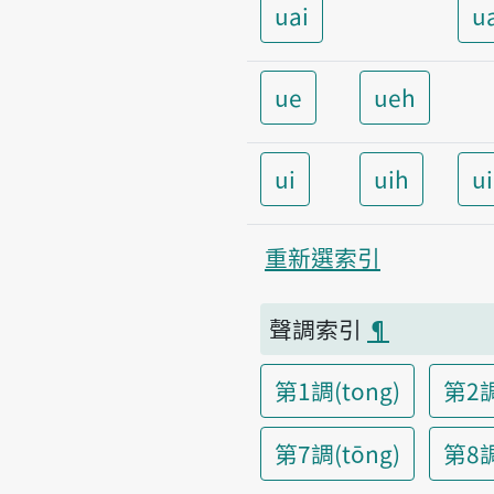
uai
u
ue
ueh
ui
uih
u
重新選索引
聲調索引
¶
第1調(tong)
第2調
第7調(tōng)
第8調(