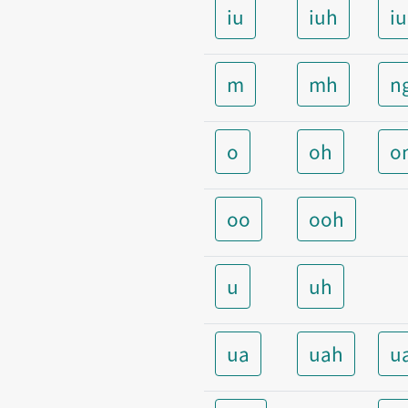
iu
iuh
i
m
mh
n
o
oh
o
oo
ooh
u
uh
ua
uah
u