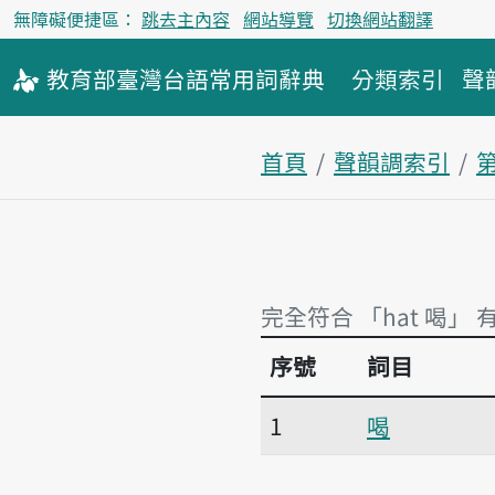
無障礙便捷區：
跳去主內容
網站導覽
切換網站翻譯
教育部
臺灣台語
常用詞
辭典
分類索引
聲
首頁
聲韻調索引
完全符合 「hat 喝」 
序號
詞目
完全符合 「hat 喝」 
1
喝