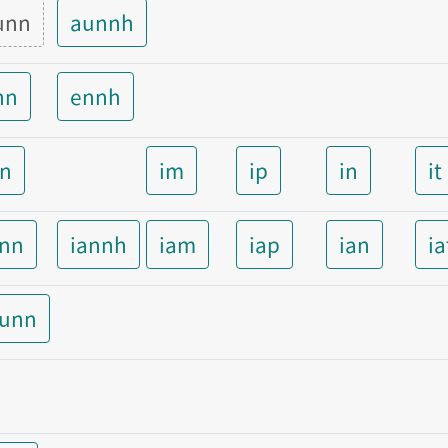
unn
aunnh
nn
ennh
nn
im
ip
in
it
ann
iannh
iam
iap
ian
ia
aunn