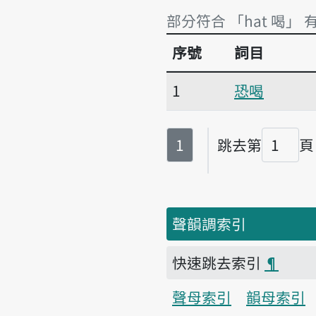
部分符合 「hat 喝」 
序號
詞目
部分符合 「hat 喝」 
1
恐喝
第
頁
1
跳去第
頁
頁碼
聲韻調索引
快速跳去索引
¶
聲母索引
韻母索引