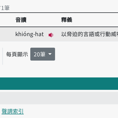
有1筆
音讀
釋義
有1筆
khióng-hat
以脅迫的言語或行動威
播放音讀khióng-hat
每頁顯示
20筆
聲調索引