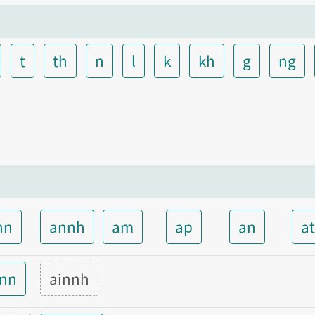
t
th
n
l
k
kh
g
ng
nn
annh
am
ap
an
a
inn
ainnh