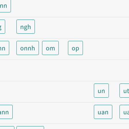
unn
g
ngh
nn
onnh
om
op
un
u
ann
uan
u