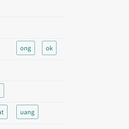
ong
ok
t
at
uang