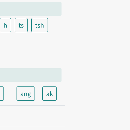
h
ts
tsh
t
ang
ak