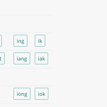
ing
ik
t
iang
iak
iong
iok