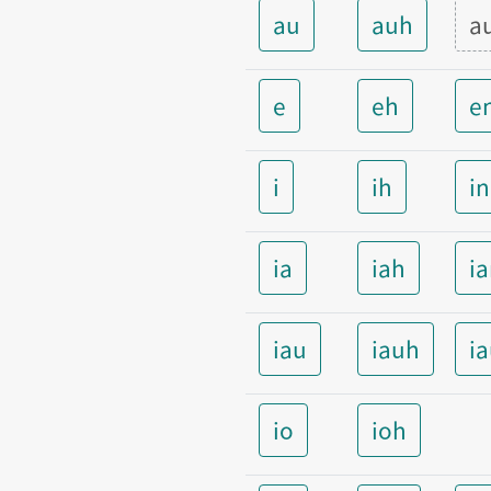
au
auh
a
e
eh
e
i
ih
i
ia
iah
i
iau
iauh
i
io
ioh