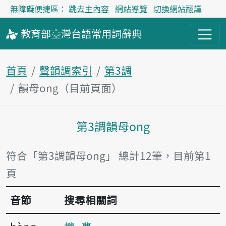
無障礙便捷區：
跳去主內容
網站導覽
切換網站翻譯
教育部
臺灣台語
常用詞
辭典
首頁
聲韻調索引
第3調
韻母ong（目前頁面）
第3調韻母ong
主內容區塊
符合「第3調韻母ong」 總計12筆，目前第1
頁
音節
搜尋相關詞