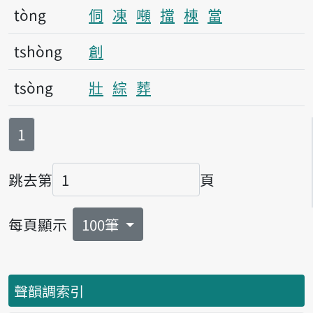
tòng
侗
凍
噸
擋
棟
當
tshòng
創
tsòng
壯
綜
葬
第
頁
1
跳去第
頁
頁碼
每頁顯示
100筆
聲韻調索引