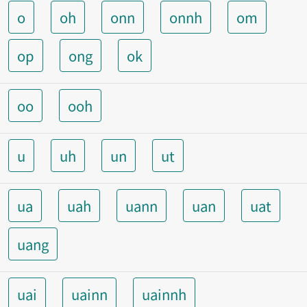
o
oh
onn
onnh
om
op
ong
ok
oo
ooh
u
uh
un
ut
ua
uah
uann
uan
uat
uang
uai
uainn
uainnh