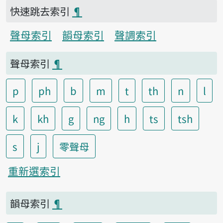
快速跳去索引
¶
聲母索引
韻母索引
聲調索引
聲母索引
¶
p
ph
b
m
t
th
n
l
k
kh
g
ng
h
ts
tsh
s
j
零聲母
重新選索引
韻母索引
¶