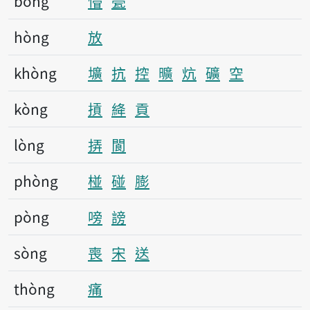
bòng
懵
甍
hòng
放
khòng
壙
抗
控
曠
炕
礦
空
kòng
摃
絳
貢
lòng
挵
閬
phòng
椪
碰
膨
pòng
嗙
謗
sòng
喪
宋
送
thòng
痛