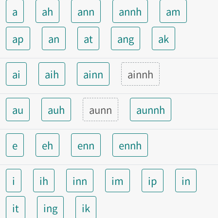
a
ah
ann
annh
am
ap
an
at
ang
ak
ai
aih
ainn
ainnh
au
auh
aunn
aunnh
e
eh
enn
ennh
i
ih
inn
im
ip
in
it
ing
ik