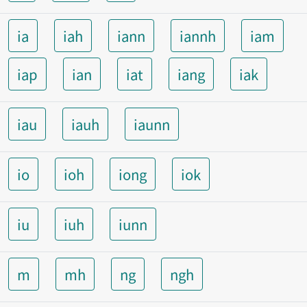
ia
iah
iann
iannh
iam
iap
ian
iat
iang
iak
iau
iauh
iaunn
io
ioh
iong
iok
iu
iuh
iunn
m
mh
ng
ngh