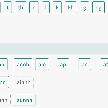
t
th
n
l
k
kh
g
ng
nn
annh
am
ap
an
a
inn
ainnh
unn
aunnh