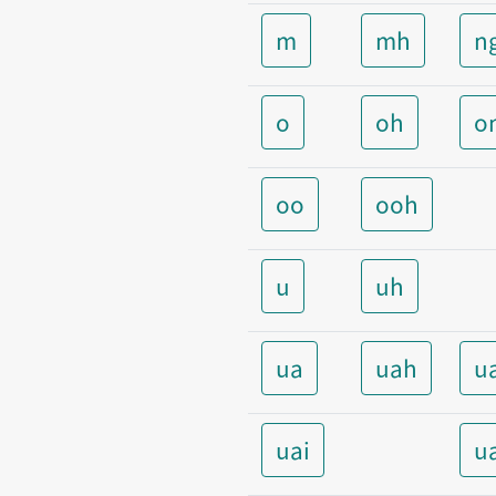
m
mh
n
o
oh
o
oo
ooh
u
uh
ua
uah
u
uai
u