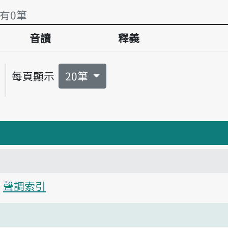
 有0筆
音讀
釋義
 有0筆
每頁顯示
20筆
聲調索引