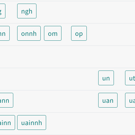
g
ngh
nn
onnh
om
op
un
u
ann
uan
u
ainn
uainnh