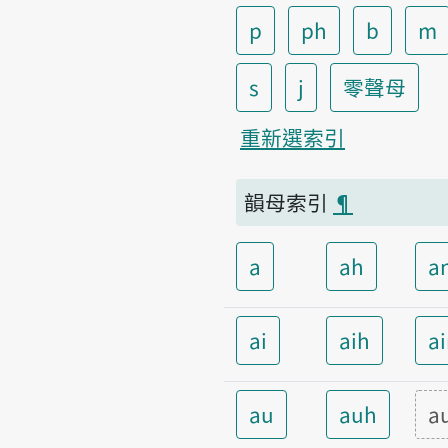
p
ph
b
m
s
j
零聲母
重新選索引
韻母索引
¶
a
ah
a
ai
aih
a
au
auh
a