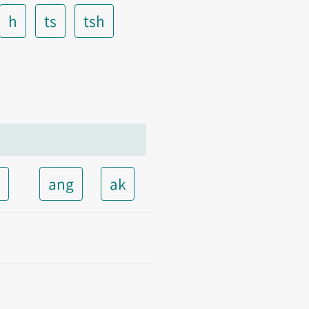
h
ts
tsh
t
ang
ak