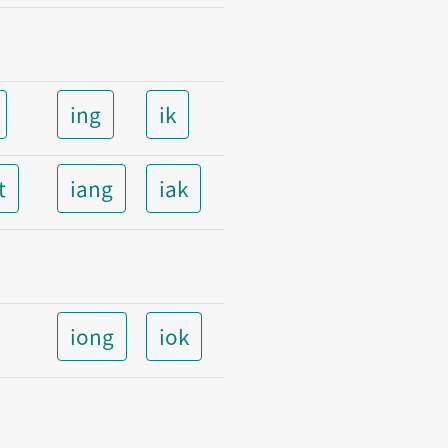
ing
ik
t
iang
iak
iong
iok