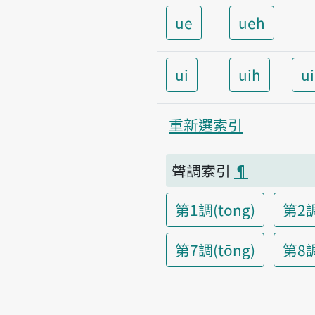
ue
ueh
ui
uih
u
重新選索引
聲調索引
¶
第1調(tong)
第2調
第7調(tōng)
第8調(