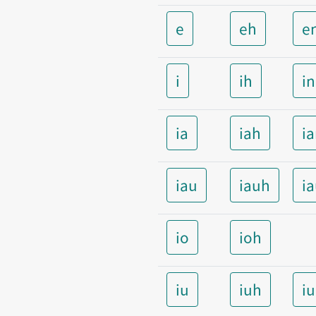
e
eh
e
i
ih
i
ia
iah
i
iau
iauh
i
io
ioh
iu
iuh
i