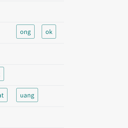
ong
ok
t
at
uang