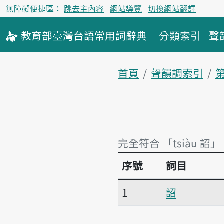
無障礙便捷區：
跳去主內容
網站導覽
切換網站翻譯
教育部
臺灣台語
常用詞
辭典
分類索引
聲
首頁
聲韻調索引
完全符合 「tsiàu 詔」
序號
詞目
完全符合 「tsiàu 詔」
1
詔