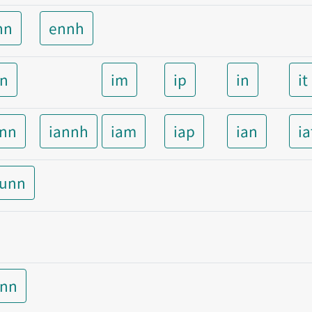
nn
ennh
nn
im
ip
in
it
ann
iannh
iam
iap
ian
ia
aunn
unn