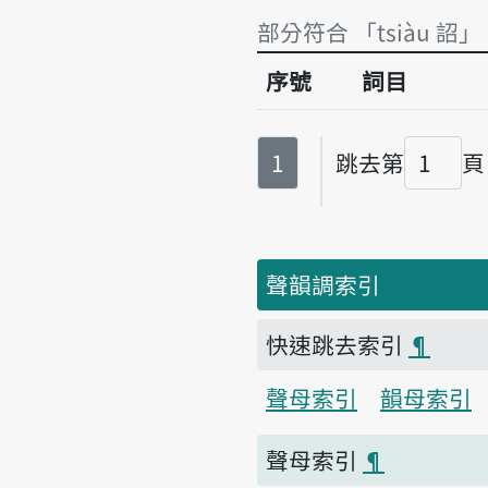
部分符合 「tsiàu 詔」
序號
詞目
部分符合 「tsiàu 詔」
第
頁
1
跳去第
頁
頁碼
聲韻調索引
快速跳去索引
¶
聲母索引
韻母索引
聲母索引
¶