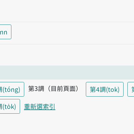
inn
第3調（目前頁面）
(tóng)
第4調(tok)
to̍k)
重新選索引