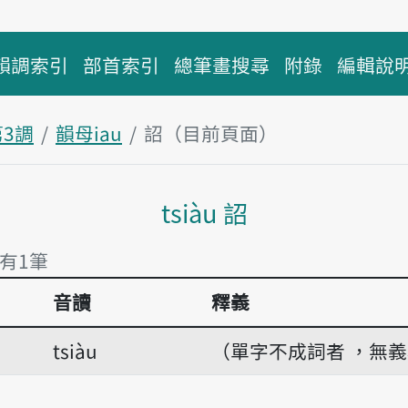
韻調索引
部首索引
總筆畫搜尋
附錄
編輯說
第3調
韻母iau
詔（目前頁面）
主內容區塊
tsiàu 詔
 有1筆
音讀
釋義
 有1筆
tsiàu
（單字不成詞者 ，無