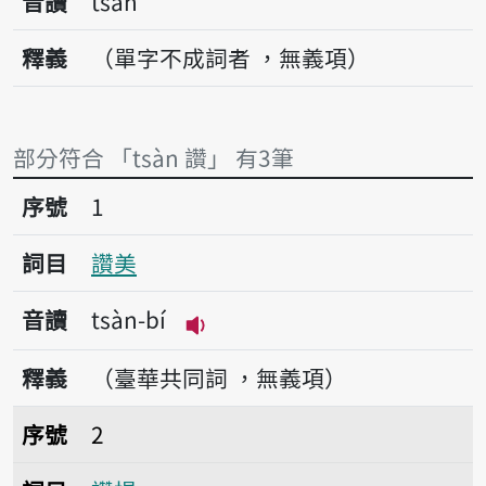
音讀
tsàn
釋義
（單字不成詞者 ，無義項）
部分符合 「tsàn 讚」 有3筆
序號1讚美
序號
1
詞目
讚美
音讀
tsàn-bí
播放音讀tsàn-bí
釋義
（臺華共同詞 ，無義項）
序號2讚揚
序號
2