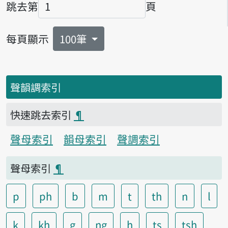
跳去第
頁
頁碼
每頁顯示
100筆
聲韻調索引
快速跳去索引
¶
聲母索引
韻母索引
聲調索引
聲母索引
¶
p
ph
b
m
t
th
n
l
k
kh
g
ng
h
ts
tsh