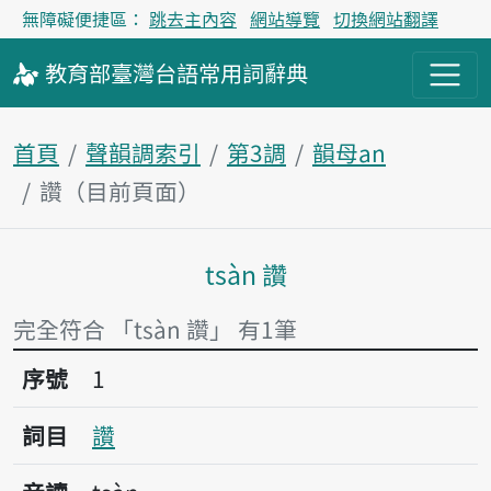
無障礙便捷區：
跳去主內容
網站導覽
切換網站翻譯
教育部
臺灣台語
常用詞
辭典
首頁
聲韻調索引
第3調
韻母an
讚（目前頁面）
tsàn 讚
主內容區塊
完全符合 「tsàn 讚」 有1筆
序號1讚
序號
1
詞目
讚