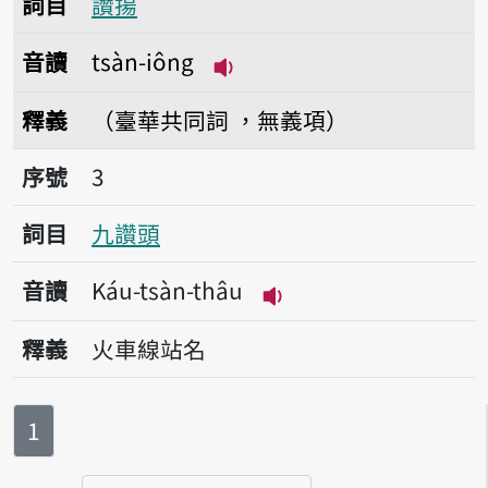
詞目
讚揚
音讀
tsàn-iông
播放音讀tsàn-iông
釋義
（臺華共同詞 ，無義項）
序號3九讚頭
序號
3
詞目
九讚頭
音讀
Káu-tsàn-thâu
播放音讀Káu-tsàn-th
釋義
火車線站名
第
頁
1