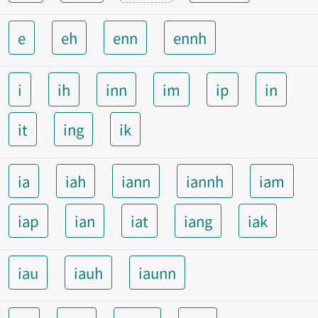
e
eh
enn
ennh
i
ih
inn
im
ip
in
it
ing
ik
ia
iah
iann
iannh
iam
iap
ian
iat
iang
iak
iau
iauh
iaunn