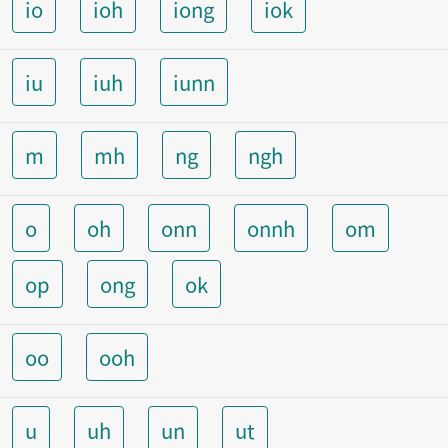
io
ioh
iong
iok
iu
iuh
iunn
m
mh
ng
ngh
o
oh
onn
onnh
om
op
ong
ok
oo
ooh
u
uh
un
ut