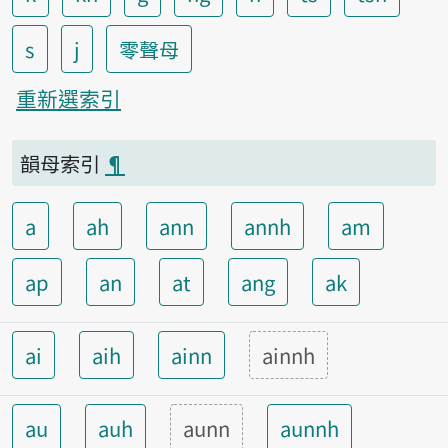
s
j
零聲母
重新選索引
韻母索引
¶
a
ah
ann
annh
am
ap
an
at
ang
ak
ai
aih
ainn
ainnh
au
auh
aunn
aunnh