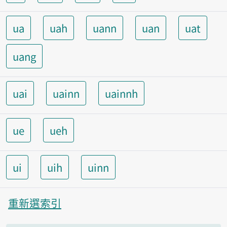
ua
uah
uann
uan
uat
uang
uai
uainn
uainnh
ue
ueh
ui
uih
uinn
重新選索引