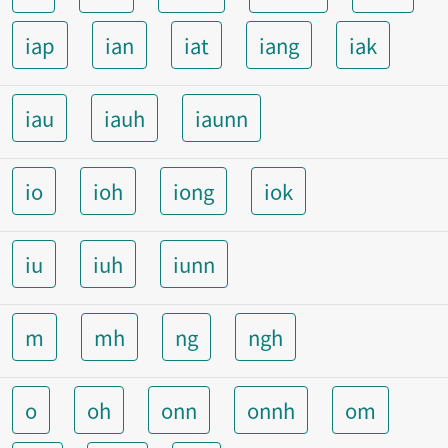
iap
ian
iat
iang
iak
iau
iauh
iaunn
io
ioh
iong
iok
iu
iuh
iunn
m
mh
ng
ngh
o
oh
onn
onnh
om