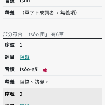
音讀
tsóo
釋義
（單字不成詞者 ，無義項）
部分符合 「tsóo 阻」 有6筆
序號1阻礙
序號
1
詞目
阻礙
音讀
tsóo-gāi
播放音讀tsóo-gāi
釋義
阻擋、妨礙。
序號2阻擋
序號
2