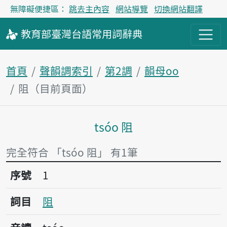
無障礙便捷區：
跳去主內容
網站導覽
切換網站翻譯
教育部
臺灣台語
常用詞
辭典
首頁
聲韻調索引
第2調
韻母oo
阻（目前頁面）
tsóo 阻
主內容區塊
完全符合 「tsóo 阻」 有1筆
序號1阻
序號
1
詞目
阻