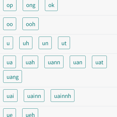
op
ong
ok
oo
ooh
u
uh
un
ut
ua
uah
uann
uan
uat
uang
uai
uainn
uainnh
ue
ueh