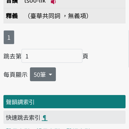
音讀
tsóo-li̍k
播放音讀tsóo-li̍k
釋義
（臺華共同詞 ，無義項）
第
頁
1
跳去第
頁
頁碼
每頁顯示
50筆
聲韻調索引
快速跳去索引
¶