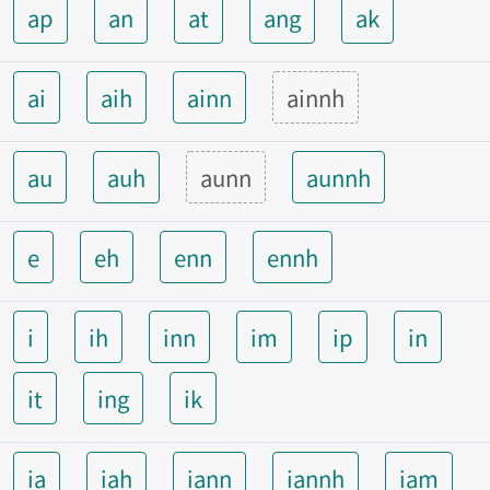
ap
an
at
ang
ak
ai
aih
ainn
ainnh
au
auh
aunn
aunnh
e
eh
enn
ennh
i
ih
inn
im
ip
in
it
ing
ik
ia
iah
iann
iannh
iam