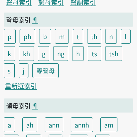
聲母索引
韻母索引
聲調索引
聲母索引
¶
p
ph
b
m
t
th
n
l
k
kh
g
ng
h
ts
tsh
s
j
零聲母
重新選索引
韻母索引
¶
a
ah
ann
annh
am