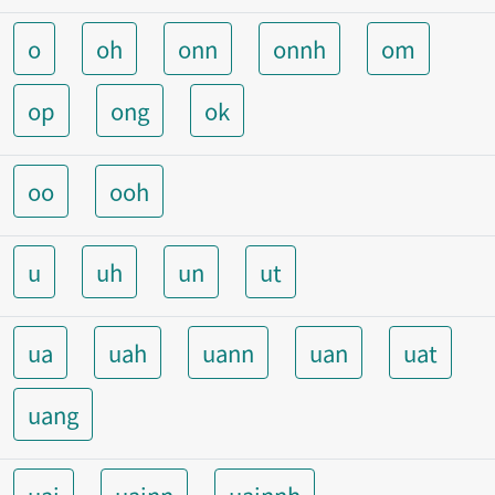
o
oh
onn
onnh
om
op
ong
ok
oo
ooh
u
uh
un
ut
ua
uah
uann
uan
uat
uang