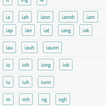
ia
iah
iann
iannh
iam
iap
ian
iat
iang
iak
iau
iauh
iaunn
io
ioh
iong
iok
iu
iuh
iunn
m
mh
ng
ngh