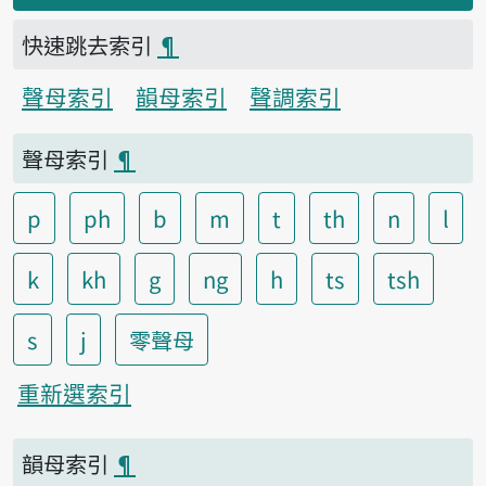
快速跳去索引
¶
聲母索引
韻母索引
聲調索引
聲母索引
¶
p
ph
b
m
t
th
n
l
k
kh
g
ng
h
ts
tsh
s
j
零聲母
重新選索引
韻母索引
¶