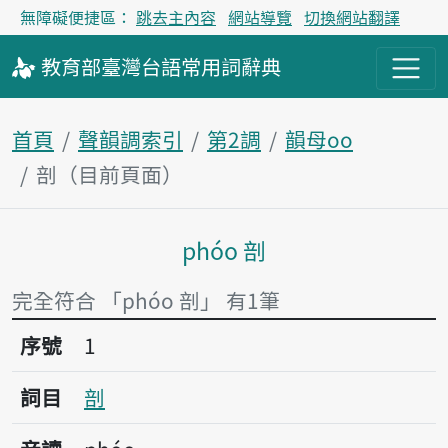
無障礙便捷區：
跳去主內容
網站導覽
切換網站翻譯
教育部
臺灣台語
常用詞
辭典
首頁
聲韻調索引
第2調
韻母oo
剖（目前頁面）
phóo 剖
主內容區塊
完全符合 「phóo 剖」 有1筆
序號1剖
序號
1
詞目
剖