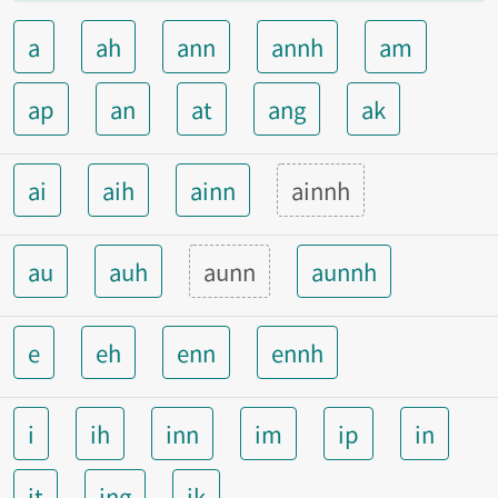
a
ah
ann
annh
am
ap
an
at
ang
ak
ai
aih
ainn
ainnh
au
auh
aunn
aunnh
e
eh
enn
ennh
i
ih
inn
im
ip
in
it
ing
ik