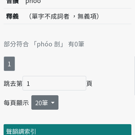
音讀
phóo
釋義
（單字不成詞者 ，無義項）
部分符合 「phóo 剖」 有0筆
第
頁
1
跳去第
頁
頁碼
每頁顯示
20筆
聲韻調索引