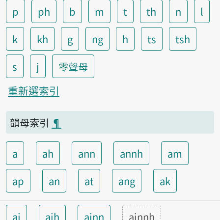
p
ph
b
m
t
th
n
l
k
kh
g
ng
h
ts
tsh
s
j
零聲母
重新選索引
韻母索引
¶
a
ah
ann
annh
am
ap
an
at
ang
ak
ai
aih
ainn
ainnh