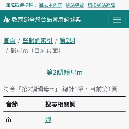
無障礙便捷區：
跳去主內容
網站導覽
切換網站翻譯
教育部
臺灣台語
常用詞
辭典
首頁
聲韻調索引
第2調
韻母m（目前頁面）
第2調韻母m
主內容區塊
符合「第2調韻母m」 總計1筆，目前第1頁
音節
搜尋相關詞
ḿ
姆