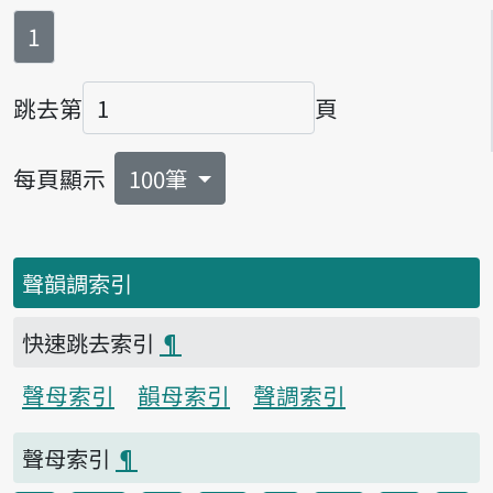
第
頁
1
跳去第
頁
頁碼
每頁顯示
100筆
聲韻調索引
快速跳去索引
¶
聲母索引
韻母索引
聲調索引
聲母索引
¶