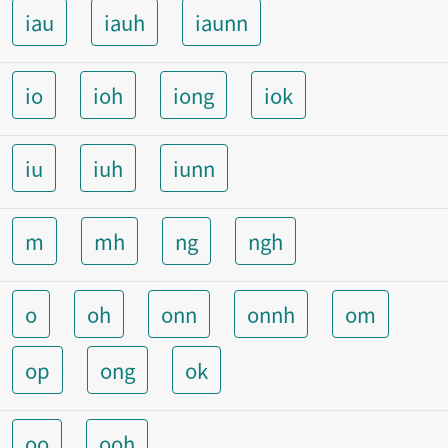
iau
iauh
iaunn
io
ioh
iong
iok
iu
iuh
iunn
m
mh
ng
ngh
o
oh
onn
onnh
om
op
ong
ok
oo
ooh