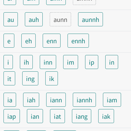
au
auh
aunn
aunnh
e
eh
enn
ennh
i
ih
inn
im
ip
in
it
ing
ik
ia
iah
iann
iannh
iam
iap
ian
iat
iang
iak