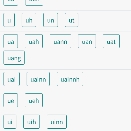
u
uh
un
ut
ua
uah
uann
uan
uat
uang
uai
uainn
uainnh
ue
ueh
ui
uih
uinn