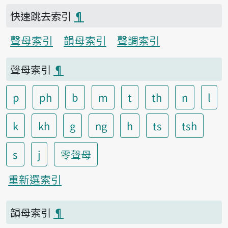
快速跳去索引
¶
聲母索引
韻母索引
聲調索引
聲母索引
¶
p
ph
b
m
t
th
n
l
k
kh
g
ng
h
ts
tsh
s
j
零聲母
重新選索引
韻母索引
¶