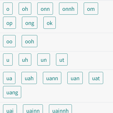
o
oh
onn
onnh
om
op
ong
ok
oo
ooh
u
uh
un
ut
ua
uah
uann
uan
uat
uang
uai
uainn
uainnh