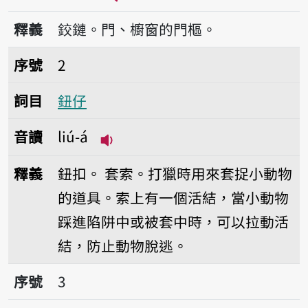
播放音讀āu-liú
釋義
鉸鏈。門、櫥窗的門樞。
序號2鈕仔
序號
2
詞目
鈕仔
音讀
liú-á
播放音讀liú-á
釋義
鈕扣。
套索。打獵時用來套捉小動物
的道具。索上有一個活結，當小動物
踩進陷阱中或被套中時，可以拉動活
結，防止動物脫逃。
序號3鈕仔空
序號
3