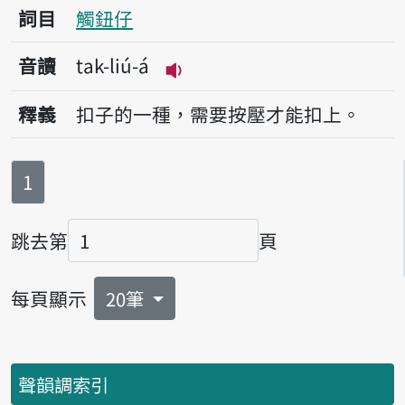
詞目
觸鈕仔
音讀
tak-liú-á
播放音讀tak-liú-á
釋義
扣子的一種，需要按壓才能扣上。
第
頁
1
跳去第
頁
頁碼
每頁顯示
20筆
聲韻調索引