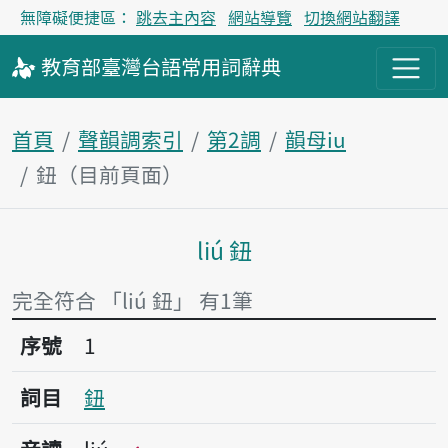
無障礙便捷區：
跳去主內容
網站導覽
切換網站翻譯
教育部
臺灣台語
常用詞
辭典
首頁
聲韻調索引
第2調
韻母iu
鈕（目前頁面）
liú 鈕
主內容區塊
完全符合 「liú 鈕」 有1筆
序號1鈕
序號
1
詞目
鈕