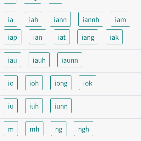
ia
iah
iann
iannh
iam
iap
ian
iat
iang
iak
iau
iauh
iaunn
io
ioh
iong
iok
iu
iuh
iunn
m
mh
ng
ngh