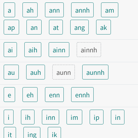
a
ah
ann
annh
am
ap
an
at
ang
ak
ai
aih
ainn
ainnh
au
auh
aunn
aunnh
e
eh
enn
ennh
i
ih
inn
im
ip
in
it
ing
ik