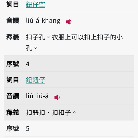
詞目
鈕仔空
音讀
liú-á-khang
播放音讀liú-á-khang
釋義
扣子孔。衣服上可以扣上扣子的小
孔。
序號4鈕鈕仔
序號
4
詞目
鈕鈕仔
音讀
liú liú-á
播放音讀liú liú-á
釋義
扣鈕扣、扣扣子。
序號5觸鈕仔
序號
5