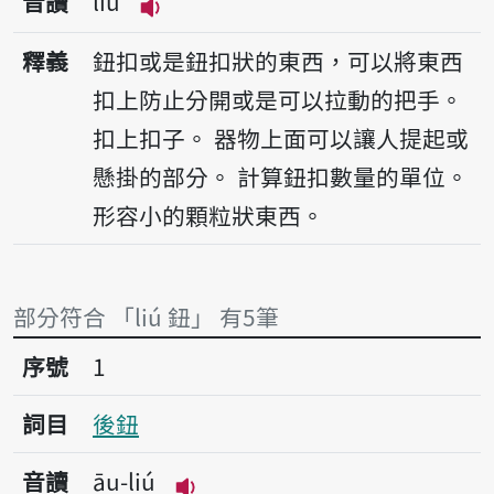
音讀
liú
播放音讀liú
釋義
鈕扣或是鈕扣狀的東西，可以將東西
扣上防止分開或是可以拉動的把手。
扣上扣子。
器物上面可以讓人提起或
懸掛的部分。
計算鈕扣數量的單位。
形容小的顆粒狀東西。
部分符合 「liú 鈕」 有5筆
序號1後鈕
序號
1
詞目
後鈕
音讀
āu-liú