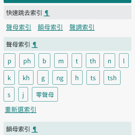
快速跳去索引
¶
聲母索引
韻母索引
聲調索引
聲母索引
¶
p
ph
b
m
t
th
n
l
k
kh
g
ng
h
ts
tsh
s
j
零聲母
重新選索引
韻母索引
¶