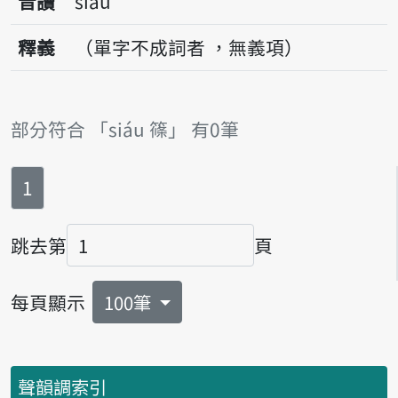
音讀
siáu
釋義
（單字不成詞者 ，無義項）
部分符合 「siáu 篠」 有0筆
第
頁
1
跳去第
頁
頁碼
每頁顯示
100筆
聲韻調索引