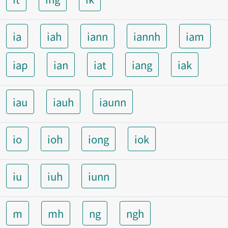
ia
iah
iann
iannh
iam
iap
ian
iat
iang
iak
iau
iauh
iaunn
io
ioh
iong
iok
iu
iuh
iunn
m
mh
ng
ngh