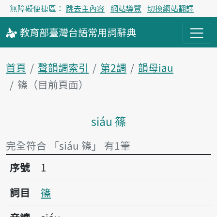
無障礙便捷區：
跳去主內容
網站導覽
切換網站翻譯
教育部
臺灣台語
常用詞
辭典
首頁
聲韻調索引
第2調
韻母iau
篠（目前頁面）
siáu 篠
主內容區塊
完全符合 「siáu 篠」 有1筆
序號1篠
序號
1
詞目
篠