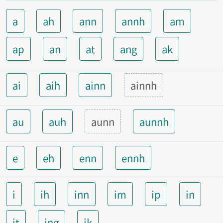
a
ah
ann
annh
am
ap
an
at
ang
ak
ai
aih
ainn
ainnh
au
auh
aunn
aunnh
e
eh
enn
ennh
i
ih
inn
im
ip
in
it
ing
ik