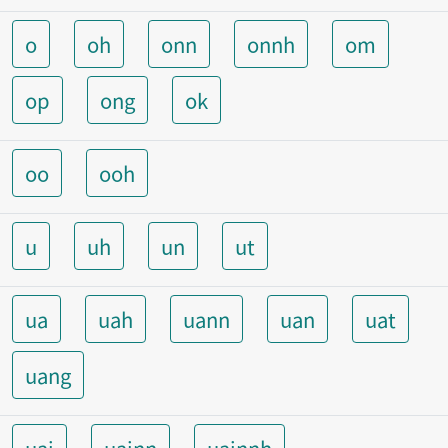
o
oh
onn
onnh
om
op
ong
ok
oo
ooh
u
uh
un
ut
ua
uah
uann
uan
uat
uang