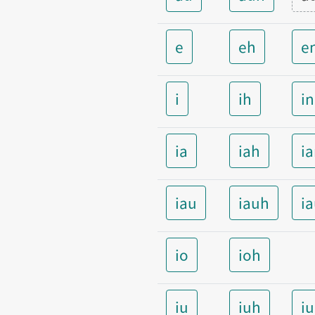
e
eh
e
i
ih
i
ia
iah
i
iau
iauh
i
io
ioh
iu
iuh
i