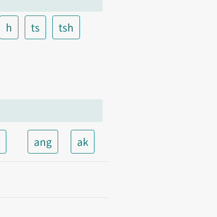
h
ts
tsh
t
ang
ak