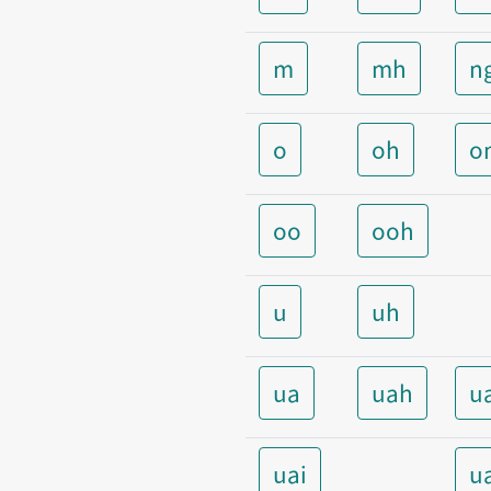
m
mh
n
o
oh
o
oo
ooh
u
uh
ua
uah
u
uai
u