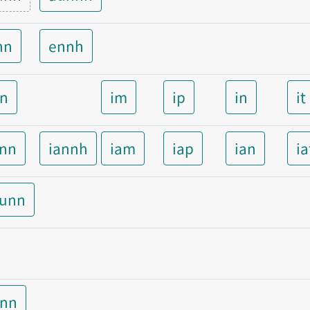
nn
ennh
nn
im
ip
in
it
ann
iannh
iam
iap
ian
ia
aunn
unn