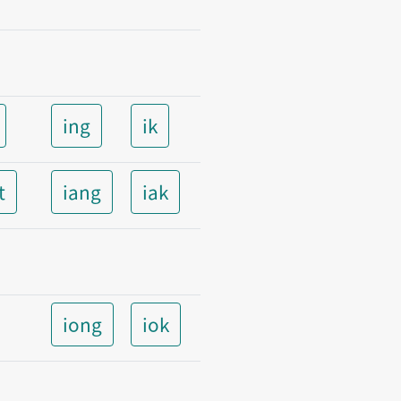
ing
ik
t
iang
iak
iong
iok