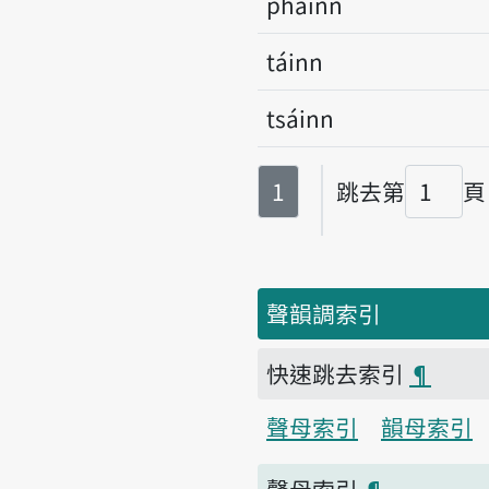
pháinn
táinn
tsáinn
第
頁
1
跳去第
頁
頁碼
聲韻調索引
快速跳去索引
¶
聲母索引
韻母索引
聲母索引
¶