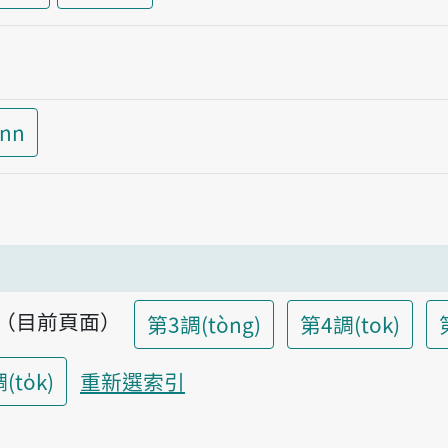
inn
調（目前頁面）
第3調(tòng)
第4調(tok)
to̍k)
重新選索引