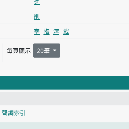
歹
刐
宰
指
滓
載
每頁顯示
20筆
聲調索引