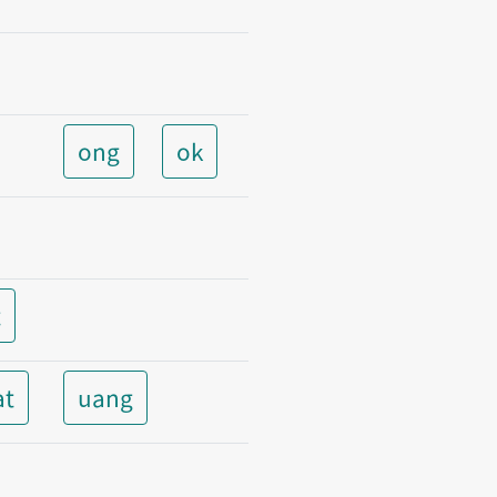
ong
ok
t
at
uang