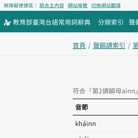
無障礙便捷區：
跳去主內容
網站導覽
切換網站翻譯
教育部
臺灣台語
常用詞
辭典
分類索引
聲
首頁
聲韻調索引
符合「第2調韻母ainn
音節
kháinn