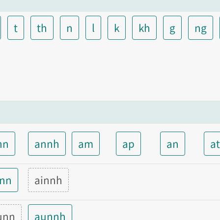
t
th
n
l
k
kh
g
ng
nn
annh
am
ap
an
a
inn
ainnh
unn
aunnh