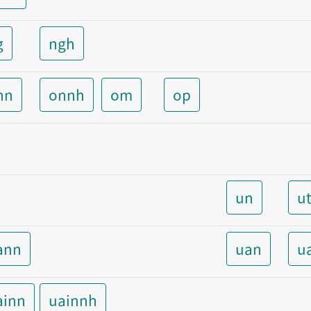
g
ngh
nn
onnh
om
op
un
u
ann
uan
u
ainn
uainnh