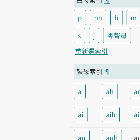
p
ph
b
m
s
j
零聲母
重新選索引
韻母索引
¶
a
ah
a
ai
aih
a
au
auh
a