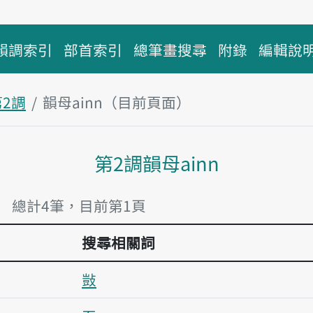
韻調索引
部首索引
總筆畫搜尋
附錄
編輯說
第2調
韻母ainn（目前頁面）
主內容區塊
第2調韻母ainn
」 總計4筆，目前第1頁
搜尋相關詞
敱