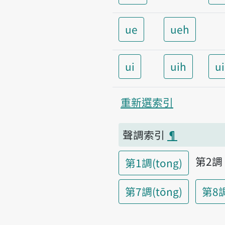
ue
ueh
ui
uih
u
重新選索引
聲調索引
¶
第2
第1調(tong)
第7調(tōng)
第8調(