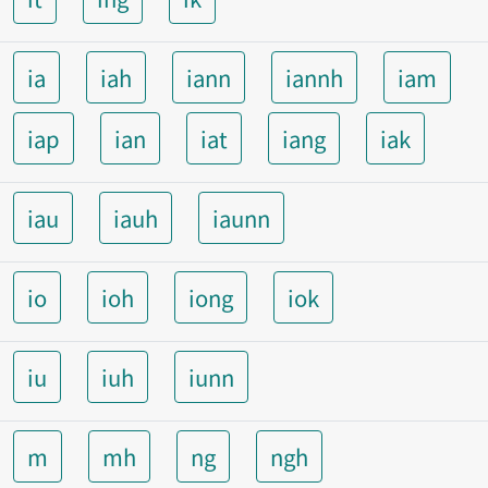
ia
iah
iann
iannh
iam
iap
ian
iat
iang
iak
iau
iauh
iaunn
io
ioh
iong
iok
iu
iuh
iunn
m
mh
ng
ngh