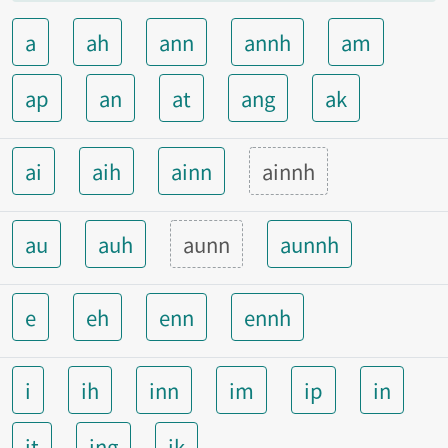
a
ah
ann
annh
am
ap
an
at
ang
ak
ai
aih
ainn
ainnh
au
auh
aunn
aunnh
e
eh
enn
ennh
i
ih
inn
im
ip
in
it
ing
ik