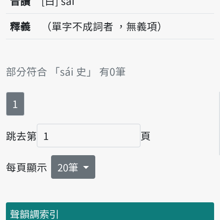
音讀
白
sái
釋義
（單字不成詞者 ，無義項）
部分符合 「sái 史」 有0筆
第
頁
1
跳去第
頁
頁碼
每頁顯示
20筆
聲韻調索引