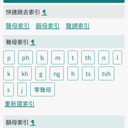
快速跳去索引
¶
聲母索引
韻母索引
聲調索引
聲母索引
¶
p
ph
b
m
t
th
n
l
k
kh
g
ng
h
ts
tsh
s
j
零聲母
重新選索引
韻母索引
¶