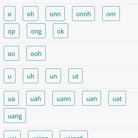
o
oh
onn
onnh
om
op
ong
ok
oo
ooh
u
uh
un
ut
ua
uah
uann
uan
uat
uang