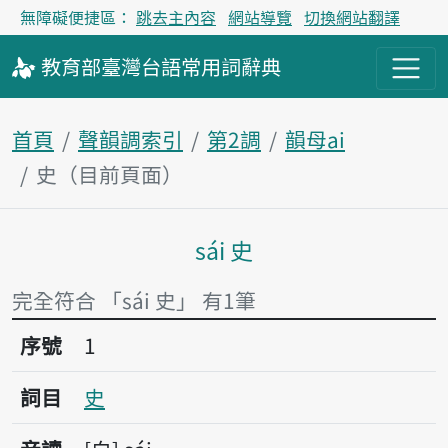
無障礙便捷區：
跳去主內容
網站導覽
切換網站翻譯
教育部
臺灣台語
常用詞
辭典
首頁
聲韻調索引
第2調
韻母ai
史（目前頁面）
sái 史
主內容區塊
完全符合 「sái 史」 有1筆
序號1史
序號
1
詞目
史