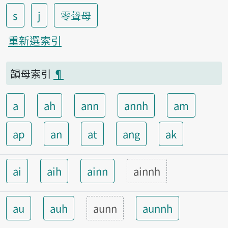
s
j
零聲母
重新選索引
韻母索引
¶
a
ah
ann
annh
am
ap
an
at
ang
ak
ai
aih
ainn
ainnh
au
auh
aunn
aunnh