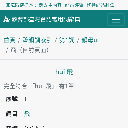
無障礙便捷區：
跳去主內容
網站導覽
切換網站翻譯
教育部
臺灣台語
常用詞
辭典
首頁
聲韻調索引
第1調
韻母ui
飛（目前頁面）
hui 飛
主內容區塊
完全符合 「hui 飛」 有1筆
序號1飛
序號
1
詞目
飛