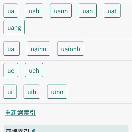
ua
uah
uann
uan
uat
uang
uai
uainn
uainnh
ue
ueh
ui
uih
uinn
重新選索引
聲調索引
¶