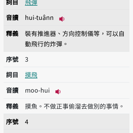
詞目
飛彈
音讀
hui-tuânn
播放音讀hui-tuânn
釋義
裝有推進器、方向控制儀等，可以自
動飛行的炸彈。
序號3摸飛
序號
3
詞目
摸飛
音讀
moo-hui
播放音讀moo-hui
釋義
摸魚。不做正事偷溜去做別的事情。
序號4飛安
序號
4