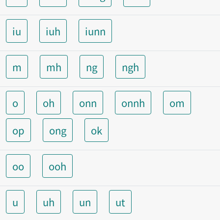
iu
iuh
iunn
m
mh
ng
ngh
o
oh
onn
onnh
om
op
ong
ok
oo
ooh
u
uh
un
ut