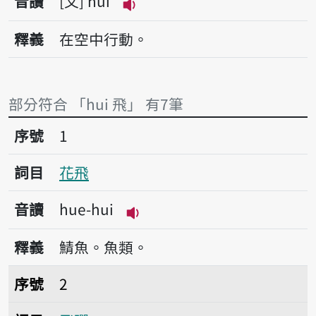
音讀
文
hui
播放音讀hui
釋義
在空中行動。
部分符合 「hui 飛」 有7筆
序號1花飛
序號
1
詞目
花飛
音讀
hue-hui
播放音讀hue-hui
釋義
鯖魚。魚類。
序號2飛彈
序號
2