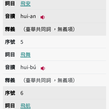
詞目
飛安
音讀
hui-an
播放音讀hui-an
釋義
（臺華共同詞 ，無義項）
序號5飛舞
序號
5
詞目
飛舞
音讀
hui-bú
播放音讀hui-bú
釋義
（臺華共同詞 ，無義項）
序號6飛航
序號
6
詞目
飛航