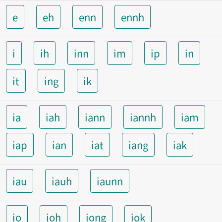
e
eh
enn
ennh
i
ih
inn
im
ip
in
it
ing
ik
ia
iah
iann
iannh
iam
iap
ian
iat
iang
iak
iau
iauh
iaunn
io
ioh
iong
iok