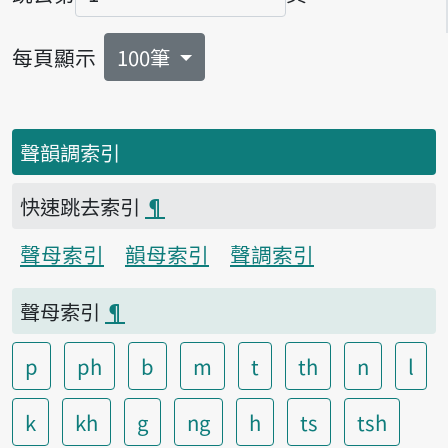
頁碼
每頁顯示
100筆
聲韻調索引
快速跳去索引
¶
聲母索引
韻母索引
聲調索引
聲母索引
¶
p
ph
b
m
t
th
n
l
k
kh
g
ng
h
ts
tsh