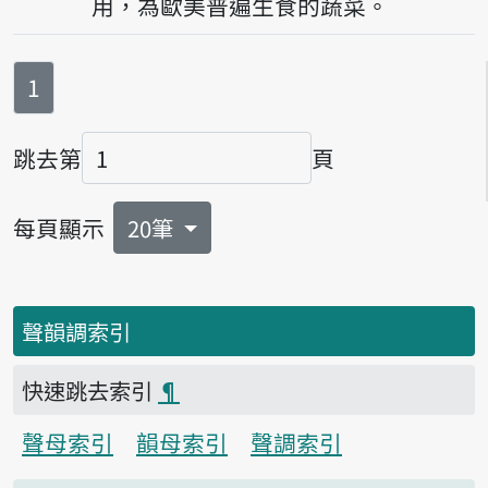
用，為歐美普遍生食的蔬菜。
第
頁
1
跳去第
頁
頁碼
每頁顯示
20筆
聲韻調索引
快速跳去索引
¶
聲母索引
韻母索引
聲調索引