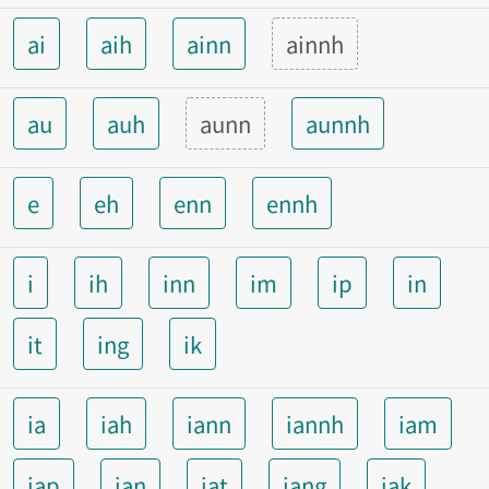
ai
aih
ainn
ainnh
au
auh
aunn
aunnh
e
eh
enn
ennh
i
ih
inn
im
ip
in
it
ing
ik
ia
iah
iann
iannh
iam
iap
ian
iat
iang
iak