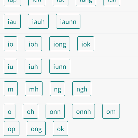
iau
iauh
iaunn
io
ioh
iong
iok
iu
iuh
iunn
m
mh
ng
ngh
o
oh
onn
onnh
om
op
ong
ok