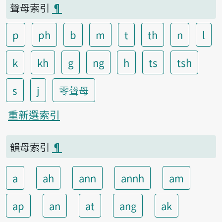
聲母索引
¶
p
ph
b
m
t
th
n
l
k
kh
g
ng
h
ts
tsh
s
j
零聲母
重新選索引
韻母索引
¶
a
ah
ann
annh
am
ap
an
at
ang
ak