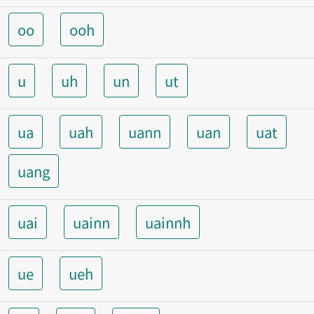
oo
ooh
u
uh
un
ut
ua
uah
uann
uan
uat
uang
uai
uainn
uainnh
ue
ueh