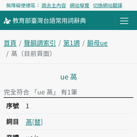
無障礙便捷區：
跳去主內容
網站導覽
切換網站翻譯
教育部
臺灣台語
常用詞
辭典
首頁
聲韻調索引
第1調
韻母ue
萵（目前頁面）
ue 萵
主內容區塊
完全符合 「ue 萵」 有1筆
序號1萵
序號
1
詞目
萵
替