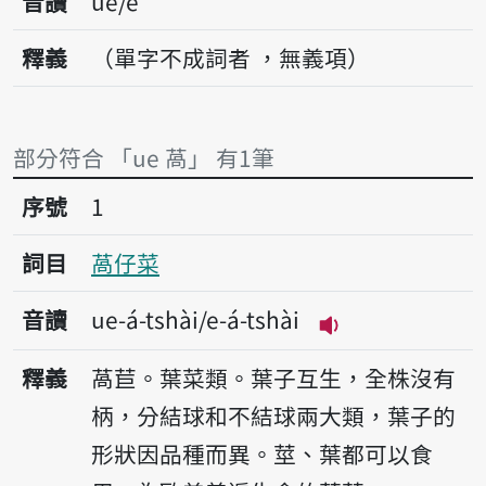
音讀
ue/e
釋義
（單字不成詞者 ，無義項）
部分符合 「ue 萵」 有1筆
序號1萵仔菜
序號
1
詞目
萵仔菜
音讀
ue-á-tshài/e-á-tshài
播放音讀ue-á-tshà
釋義
萵苣。葉菜類。葉子互生，全株沒有
柄，分結球和不結球兩大類，葉子的
形狀因品種而異。莖、葉都可以食