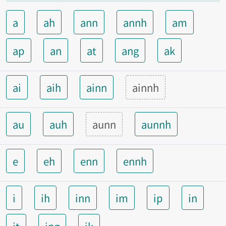
a
ah
ann
annh
am
ap
an
at
ang
ak
ai
aih
ainn
ainnh
au
auh
aunn
aunnh
e
eh
enn
ennh
i
ih
inn
im
ip
in