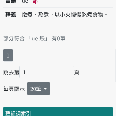
音讀
ue
播放音讀ue
釋義
燉煮、熬煮。以小火慢慢熬煮食物。
部分符合 「ue 煨」 有0筆
第
頁
1
跳去第
頁
頁碼
每頁顯示
20筆
聲韻調索引