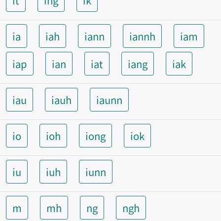
it
ing
ik
ia
iah
iann
iannh
iam
iap
ian
iat
iang
iak
iau
iauh
iaunn
io
ioh
iong
iok
iu
iuh
iunn
m
mh
ng
ngh