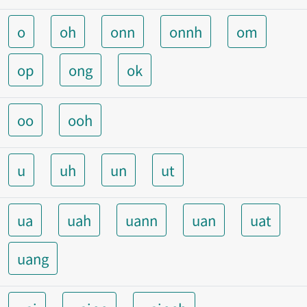
o
oh
onn
onnh
om
op
ong
ok
oo
ooh
u
uh
un
ut
ua
uah
uann
uan
uat
uang