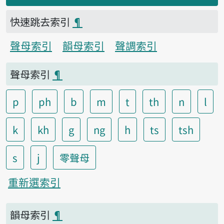
快速跳去索引
¶
聲母索引
韻母索引
聲調索引
聲母索引
¶
p
ph
b
m
t
th
n
l
k
kh
g
ng
h
ts
tsh
s
j
零聲母
重新選索引
韻母索引
¶