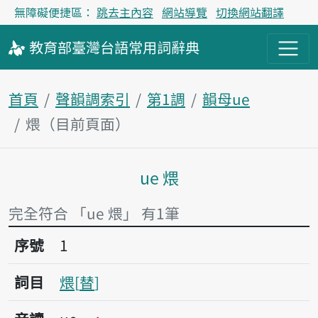
無障礙便捷區：
跳去主內容
網站導覽
切換網站翻譯
教育部
臺灣台語
常用詞
辭典
首頁
聲韻調索引
第1調
韻母ue
煨（目前頁面）
ue 煨
主內容區塊
完全符合 「ue 煨」 有1筆
序號1煨
序號
1
詞目
煨
替