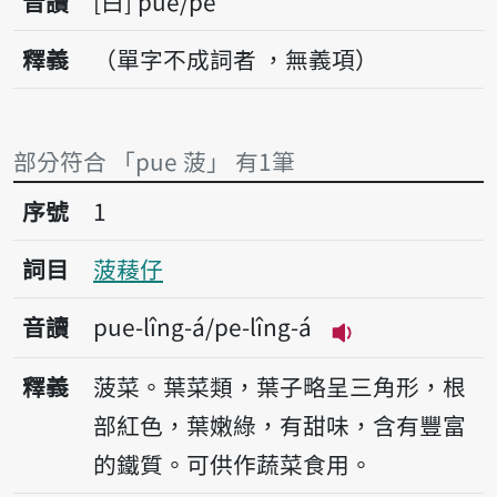
音讀
白
pue/pe
釋義
（單字不成詞者 ，無義項）
部分符合 「pue 菠」 有1筆
序號1菠薐仔
序號
1
詞目
菠薐仔
音讀
pue-lîng-á/pe-lîng-á
播放音讀pue-lîng
釋義
菠菜。葉菜類，葉子略呈三角形，根
部紅色，葉嫩綠，有甜味，含有豐富
的鐵質。可供作蔬菜食用。