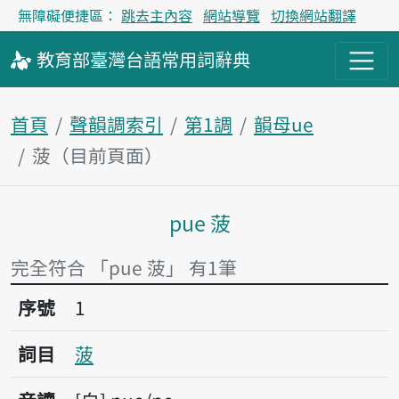
無障礙便捷區：
跳去主內容
網站導覽
切換網站翻譯
教育部
臺灣台語
常用詞
辭典
首頁
聲韻調索引
第1調
韻母ue
菠（目前頁面）
pue 菠
主內容區塊
完全符合 「pue 菠」 有1筆
序號1菠
序號
1
詞目
菠