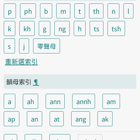
p
ph
b
m
t
th
n
l
k
kh
g
ng
h
ts
tsh
s
j
零聲母
重新選索引
韻母索引
¶
a
ah
ann
annh
am
ap
an
at
ang
ak