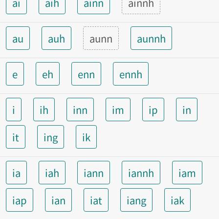
ai
aih
ainn
ainnh
au
auh
aunn
aunnh
e
eh
enn
ennh
i
ih
inn
im
ip
in
it
ing
ik
ia
iah
iann
iannh
iam
iap
ian
iat
iang
iak