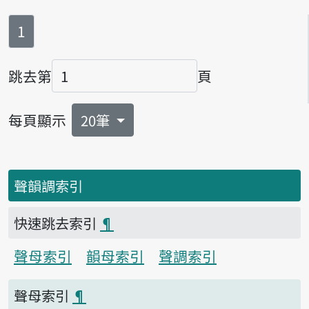
第
頁
1
跳去第
頁
頁碼
每頁顯示
20筆
聲韻調索引
快速跳去索引
¶
聲母索引
韻母索引
聲調索引
聲母索引
¶