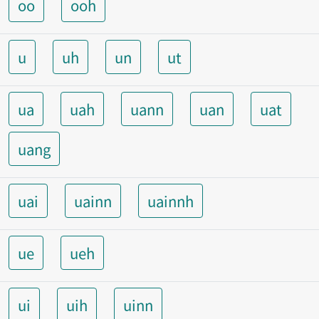
oo
ooh
u
uh
un
ut
ua
uah
uann
uan
uat
uang
uai
uainn
uainnh
ue
ueh
ui
uih
uinn