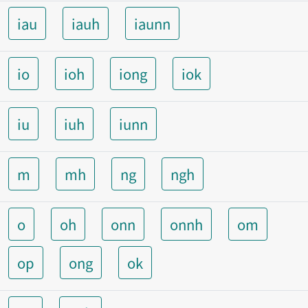
iau
iauh
iaunn
io
ioh
iong
iok
iu
iuh
iunn
m
mh
ng
ngh
o
oh
onn
onnh
om
op
ong
ok