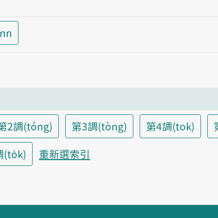
inn
第2調(tóng)
第3調(tòng)
第4調(tok)
to̍k)
重新選索引