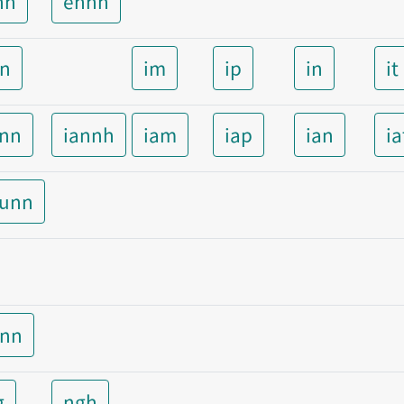
nn
ennh
nn
im
ip
in
it
ann
iannh
iam
iap
ian
ia
aunn
unn
g
ngh