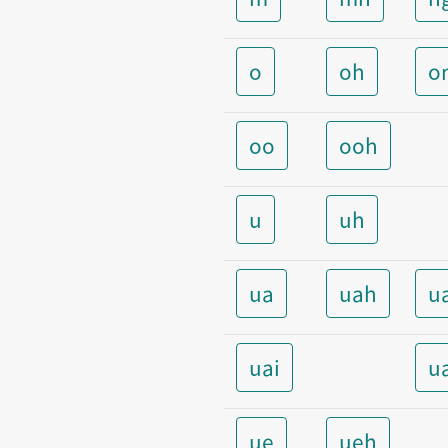
o
oh
o
oo
ooh
u
uh
ua
uah
u
uai
u
ue
ueh