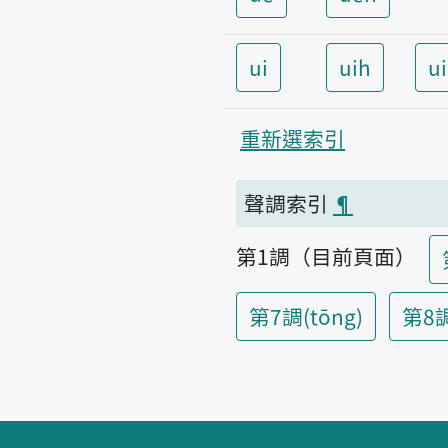
ui
uih
u
重新選索引
聲調索引
¶
第1調（目前頁面）
第7調(tōng)
第8調(