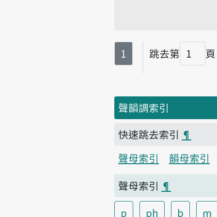
第
頁
1
跳去第
頁
頁碼
聲韻調索引
快速跳去索引
¶
聲母索引
韻母索引
聲母索引
¶
p
ph
b
m