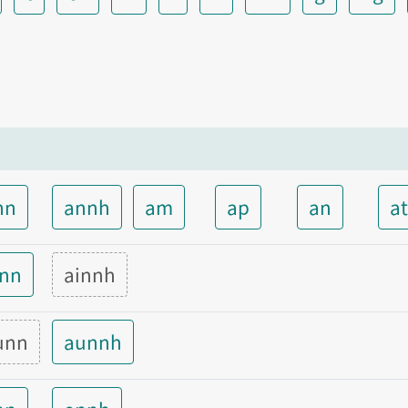
nn
annh
am
ap
an
a
inn
ainnh
unn
aunnh