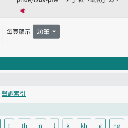
播放音讀tsuá-phue/tsuá-phe
每頁顯示
20筆
聲調索引
t
th
n
l
k
kh
g
ng