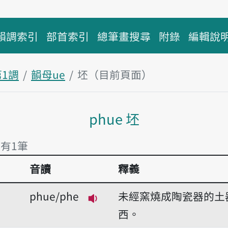
韻調索引
部首索引
總筆畫搜尋
附錄
編輯說
第1調
韻母ue
坯（目前頁面）
主內容區塊
phue 坯
 有1筆
音讀
釋義
 有1筆
phue/phe
未經窯燒成陶瓷器的土
播放音讀phue/phe
西。