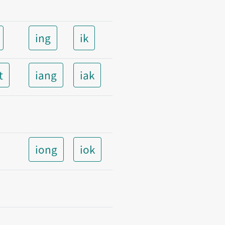
ing
ik
t
iang
iak
iong
iok