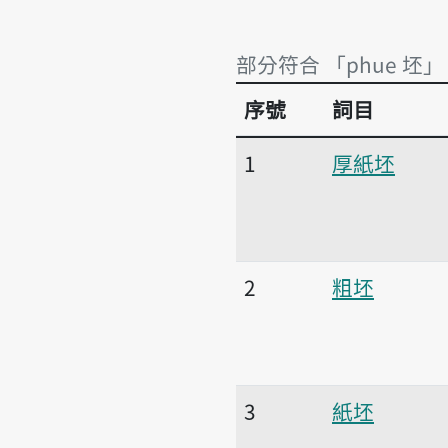
部分符合 「phue 坯」
序號
詞目
部分符合 「phue 坯」
1
厚紙坯
2
粗坯
3
紙坯