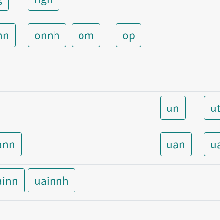
nn
onnh
om
op
un
u
ann
uan
u
ainn
uainnh