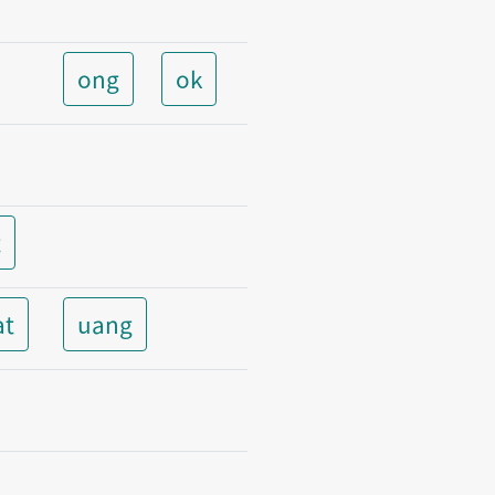
ong
ok
t
at
uang