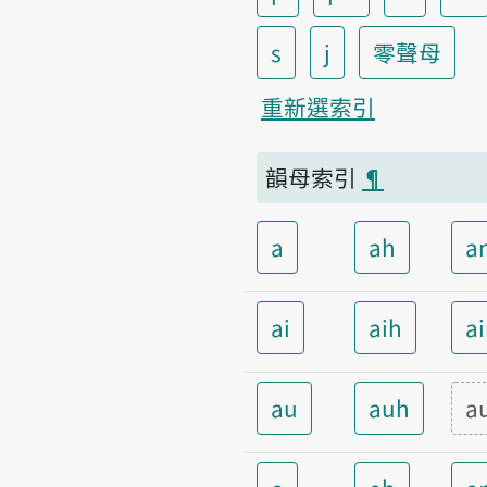
s
j
零聲母
重新選索引
韻母索引
¶
a
ah
a
ai
aih
a
au
auh
a