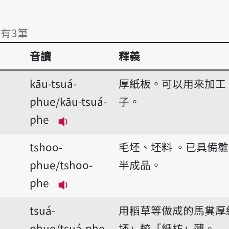
 有3筆
音讀
釋義
 有3筆
kāu-tsuá-
厚紙板。可以用來加工
phue/kāu-tsuá-
子。
phe
播放音讀kāu-tsuá-phue/kāu-tsuá
tshoo-
毛坯、坯料 。已具備
phue/tshoo-
半成品。
phe
播放音讀tshoo-phue/tshoo-phe
tsuá-
用稻草等做成的馬糞厚
phue/tsuá-phe
坯」較「紙枋」薄。