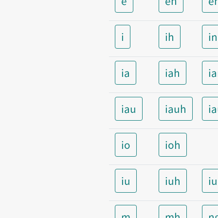
e
eh
e
i
ih
i
ia
iah
i
iau
iauh
i
io
ioh
iu
iuh
i
m
mh
n