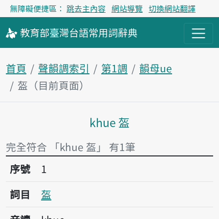
無障礙便捷區：
跳去主內容
網站導覽
切換網站翻譯
教育部
臺灣台語
常用詞
辭典
首頁
聲韻調索引
第1調
韻母ue
盔（目前頁面）
khue 盔
主內容區塊
完全符合 「khue 盔」 有1筆
序號1盔
序號
1
詞目
盔