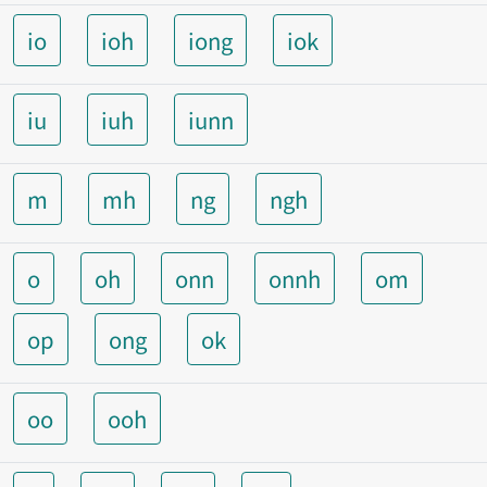
io
ioh
iong
iok
iu
iuh
iunn
m
mh
ng
ngh
o
oh
onn
onnh
om
op
ong
ok
oo
ooh