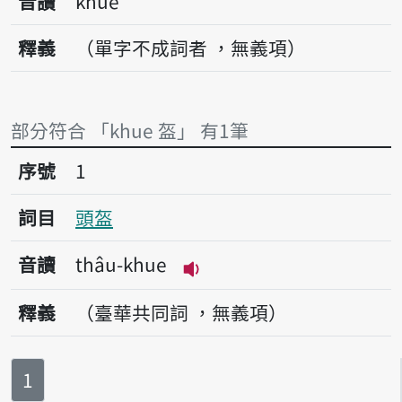
音讀
khue
釋義
（單字不成詞者 ，無義項）
部分符合 「khue 盔」 有1筆
序號1頭盔
序號
1
詞目
頭盔
音讀
thâu-khue
播放音讀thâu-khue
釋義
（臺華共同詞 ，無義項）
第
頁
1