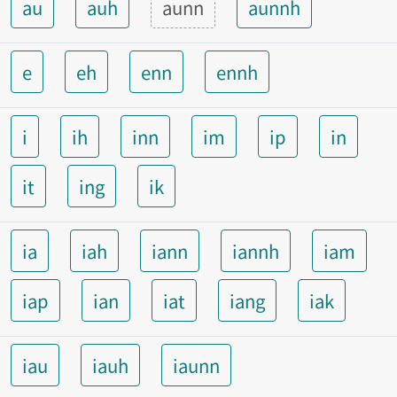
au
auh
aunn
aunnh
e
eh
enn
ennh
i
ih
inn
im
ip
in
it
ing
ik
ia
iah
iann
iannh
iam
iap
ian
iat
iang
iak
iau
iauh
iaunn