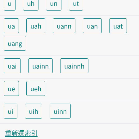
u
uh
un
ut
ua
uah
uann
uan
uat
uang
uai
uainn
uainnh
ue
ueh
ui
uih
uinn
重新選索引