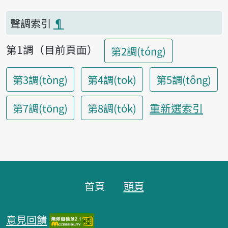
聲調索引
¶
第1調（目前頁面）
第2調(tóng)
第3調(tòng)
第4調(tok)
第5調(tông)
重新選索引
第7調(tōng)
第8調(to̍k)
頁腳區塊
首頁
頭頁
意見回饋