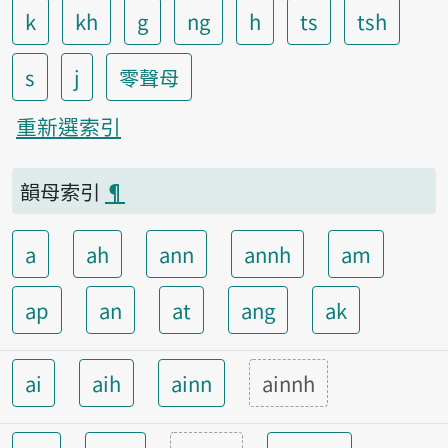
k
kh
g
ng
h
ts
tsh
s
j
零聲母
重新選索引
韻母索引
¶
a
ah
ann
annh
am
ap
an
at
ang
ak
ai
aih
ainn
ainnh