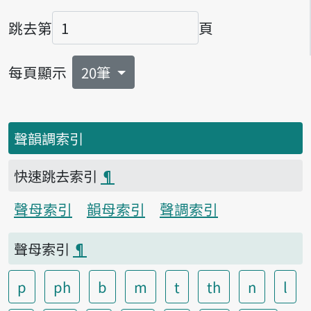
跳去第
頁
頁碼
每頁顯示
20筆
聲韻調索引
快速跳去索引
¶
聲母索引
韻母索引
聲調索引
聲母索引
¶
p
ph
b
m
t
th
n
l