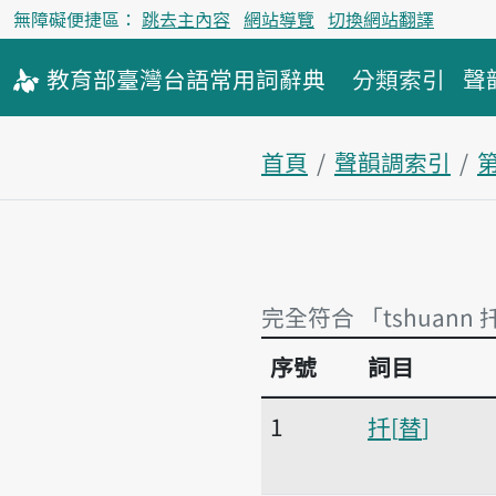
無障礙便捷區：
跳去主內容
網站導覽
切換網站翻譯
教育部
臺灣台語
常用詞
辭典
分類索引
聲
首頁
聲韻調索引
完全符合 「tshuann 
序號
詞目
完全符合 「tshuann 
1
扦
替