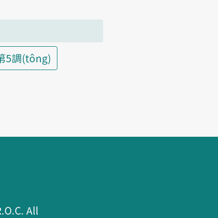
第5調(tông)
.C. All