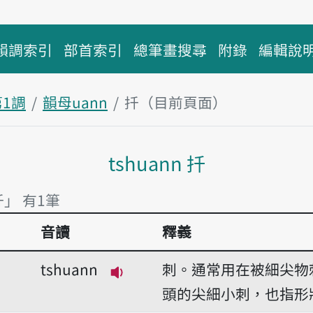
韻調索引
部首索引
總筆畫搜尋
附錄
編輯說
第1調
韻母uann
扦（目前頁面）
主內容區塊
tshuann 扦
扦」 有1筆
音讀
釋義
扦」 有1筆
tshuann
刺。通常用在被細尖物
播放音讀tshuann
頭的尖細小刺，也指形