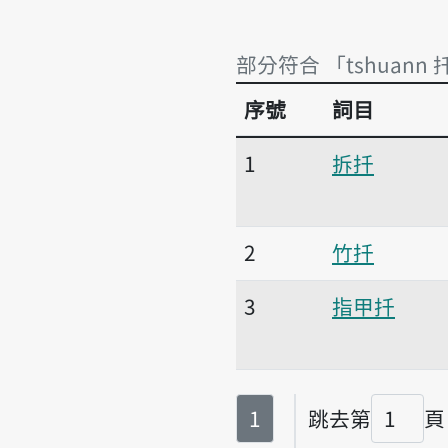
部分符合 「tshuann 
序號
詞目
部分符合 「tshuann 
1
拆扦
2
竹扦
3
指甲扦
第
頁
1
跳去第
頁
頁碼