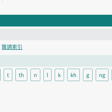
聲調索引
t
th
n
l
k
kh
g
ng