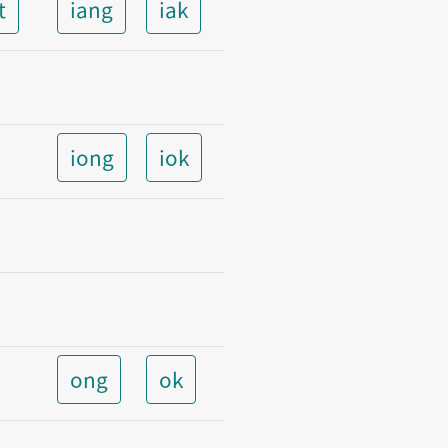
t
iang
iak
iong
iok
ong
ok