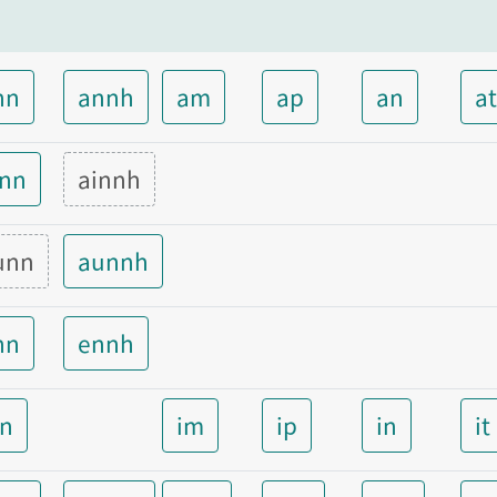
nn
annh
am
ap
an
a
inn
ainnh
unn
aunnh
nn
ennh
nn
im
ip
in
it