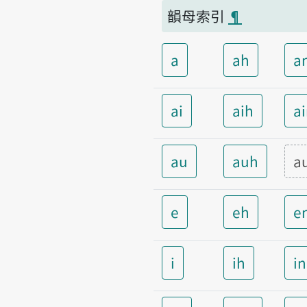
韻母索引
¶
a
ah
a
ai
aih
a
au
auh
a
e
eh
e
i
ih
i