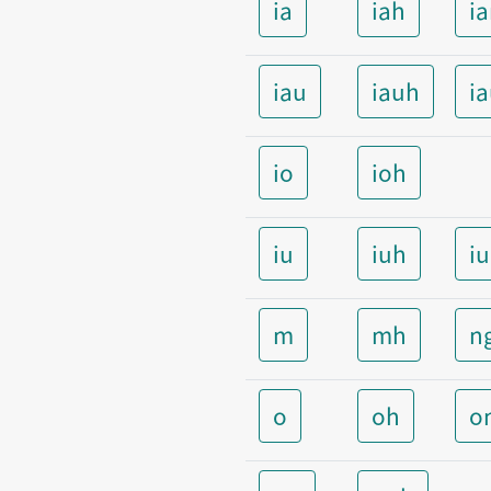
ia
iah
i
iau
iauh
i
io
ioh
iu
iuh
i
m
mh
n
o
oh
o