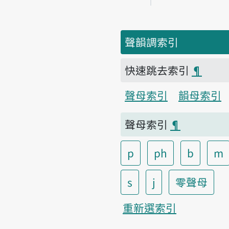
聲韻調索引
快速跳去索引
¶
聲母索引
韻母索引
聲母索引
¶
p
ph
b
m
s
j
零聲母
重新選索引