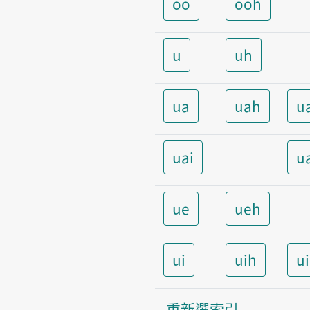
oo
ooh
u
uh
ua
uah
u
uai
u
ue
ueh
ui
uih
u
重新選索引