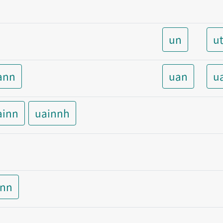
un
u
ann
uan
u
ainn
uainnh
inn