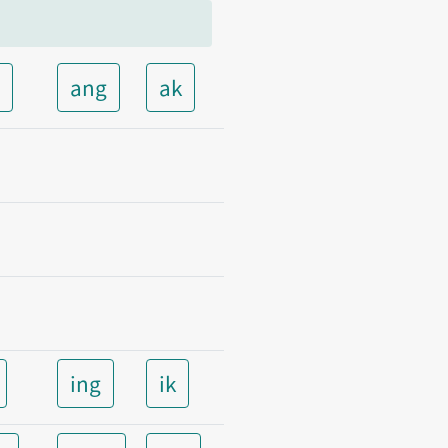
t
ang
ak
ing
ik