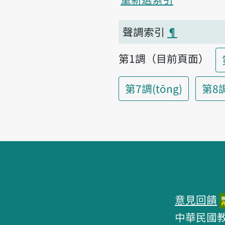
聲調索引
¶
第1調（目前頁面）
第7調(tōng)
第8調(
頁腳區塊
意見回饋
中華民國教育部 