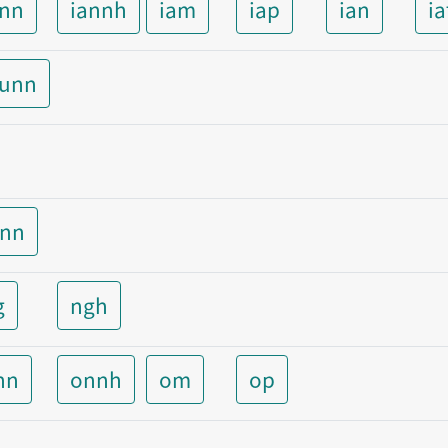
ann
iannh
iam
iap
ian
ia
aunn
unn
g
ngh
nn
onnh
om
op