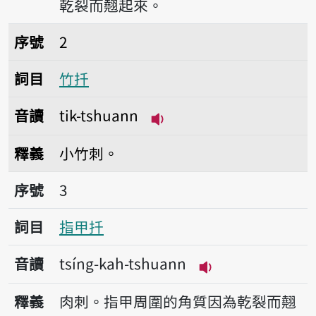
乾裂而翹起來。
序號2竹扦
序號
2
詞目
竹扦
音讀
tik-tshuann
播放音讀tik-tshuann
釋義
小竹刺。
序號3指甲扦
序號
3
詞目
指甲扦
音讀
tsíng-kah-tshuann
播放音讀tsíng-kah
釋義
肉刺。指甲周圍的角質因為乾裂而翹