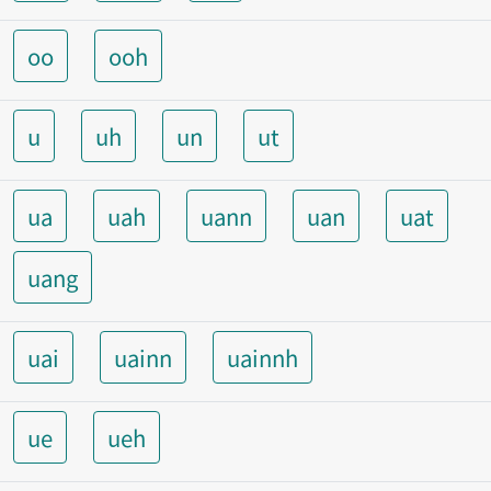
oo
ooh
u
uh
un
ut
ua
uah
uann
uan
uat
uang
uai
uainn
uainnh
ue
ueh