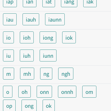
iap
ian
iat
iang
iak
iau
iauh
iaunn
io
ioh
iong
iok
iu
iuh
iunn
m
mh
ng
ngh
o
oh
onn
onnh
om
op
ong
ok