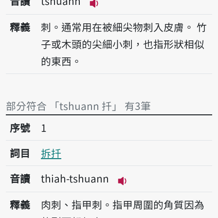
音讀
tshuann
播放音讀tshuann
釋義
刺。通常用在被細尖物刺入皮膚。
竹
子或木頭的尖細小刺，也指形狀相似
的東西。
部分符合 「tshuann 扦」 有3筆
序號1拆扦
序號
1
詞目
拆扦
音讀
thiah-tshuann
播放音讀thiah-tshua
釋義
肉刺、指甲刺。指甲周圍的角質因為