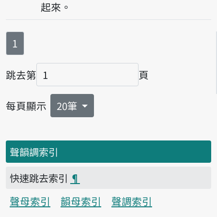
起來。
第
頁
1
跳去第
頁
頁碼
每頁顯示
20筆
聲韻調索引
快速跳去索引
¶
聲母索引
韻母索引
聲調索引