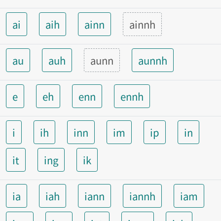
ai
aih
ainn
ainnh
au
auh
aunn
aunnh
e
eh
enn
ennh
i
ih
inn
im
ip
in
it
ing
ik
ia
iah
iann
iannh
iam