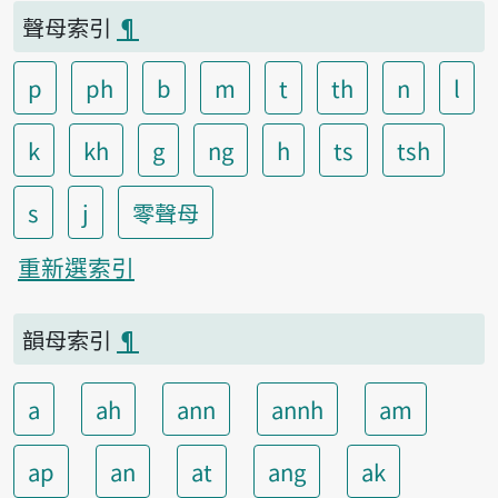
聲母索引
¶
p
ph
b
m
t
th
n
l
k
kh
g
ng
h
ts
tsh
s
j
零聲母
重新選索引
韻母索引
¶
a
ah
ann
annh
am
ap
an
at
ang
ak