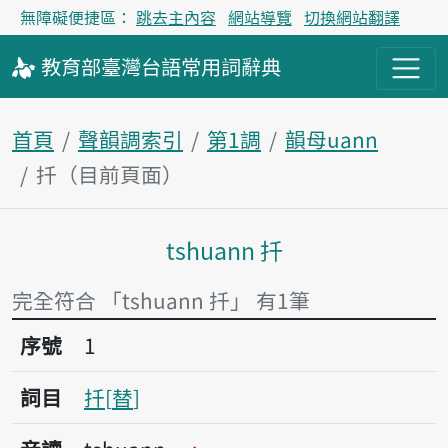
無障礙便捷區：
跳去主內容
網站導覽
切換網站翻譯
教育部
臺灣台語
常用詞
辭典
首頁
聲韻調索引
第1調
韻母uann
扦（目前頁面）
tshuann 扦
主內容區塊
完全符合 「tshuann 扦」 有1筆
序號1扦
序號
1
詞目
扦
替