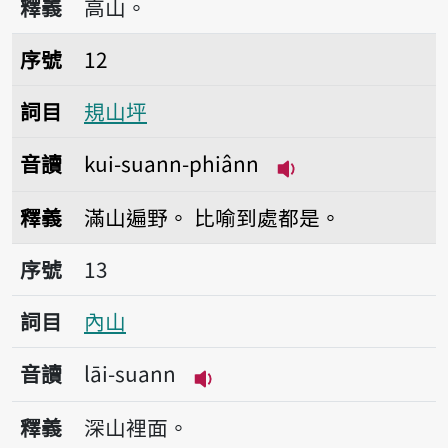
釋義
高山。
序號12規山坪
序號
12
詞目
規山坪
音讀
kui-suann-phiânn
播放音讀kui-suann
釋義
滿山遍野。
比喻到處都是。
序號13內山
序號
13
詞目
內山
音讀
lāi-suann
播放音讀lāi-suann
釋義
深山裡面。