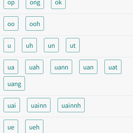
op
ong
ok
oo
ooh
u
uh
un
ut
ua
uah
uann
uan
uat
uang
uai
uainn
uainnh
ue
ueh