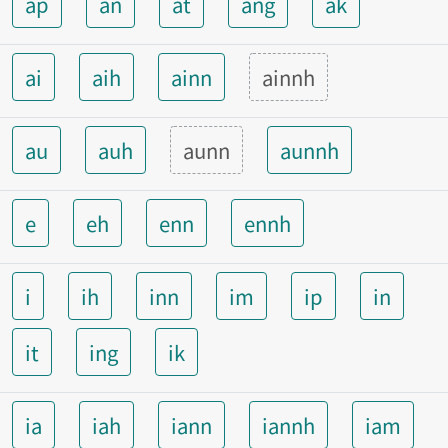
ap
an
at
ang
ak
ai
aih
ainn
ainnh
au
auh
aunn
aunnh
e
eh
enn
ennh
i
ih
inn
im
ip
in
it
ing
ik
ia
iah
iann
iannh
iam