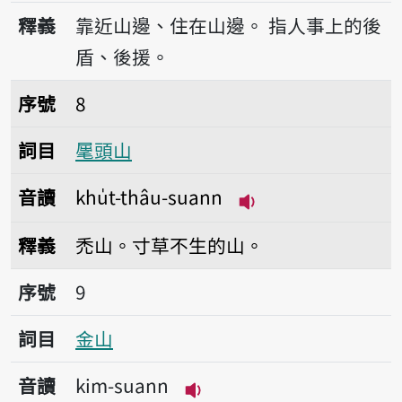
播放音讀khò-suann
釋義
靠近山邊、住在山邊。
指人事上的後
盾、後援。
序號8𣮈頭山
序號
8
詞目
𣮈頭山
音讀
khu̍t-thâu-suann
播放音讀khu̍t-thâu
釋義
禿山。寸草不生的山。
序號9金山
序號
9
詞目
金山
音讀
kim-suann