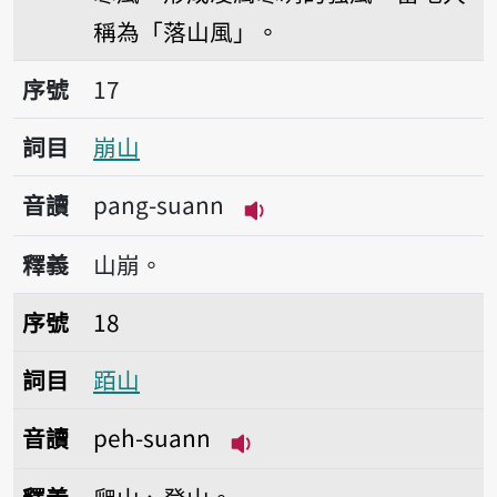
稱為「落山風」。
序號17崩山
序號
17
詞目
崩山
音讀
pang-suann
播放音讀pang-suann
釋義
山崩。
序號18𬦰山
序號
18
詞目
𬦰山
音讀
peh-suann
播放音讀peh-suann