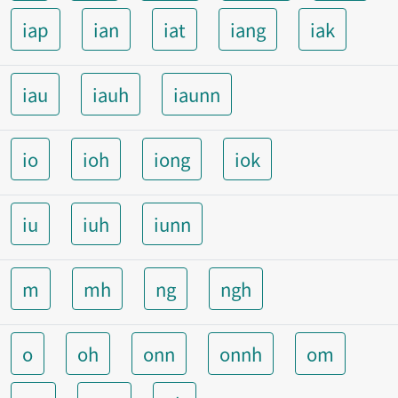
iap
ian
iat
iang
iak
iau
iauh
iaunn
io
ioh
iong
iok
iu
iuh
iunn
m
mh
ng
ngh
o
oh
onn
onnh
om