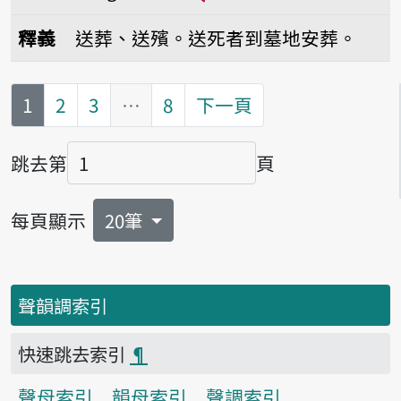
播放音讀sàng-suann
釋義
送葬、送殯。送死者到墓地安葬。
第
頁
1
2
3
…
8
下一頁
跳去第
頁
頁碼
每頁顯示
20筆
聲韻調索引
快速跳去索引
¶
聲母索引
韻母索引
聲調索引