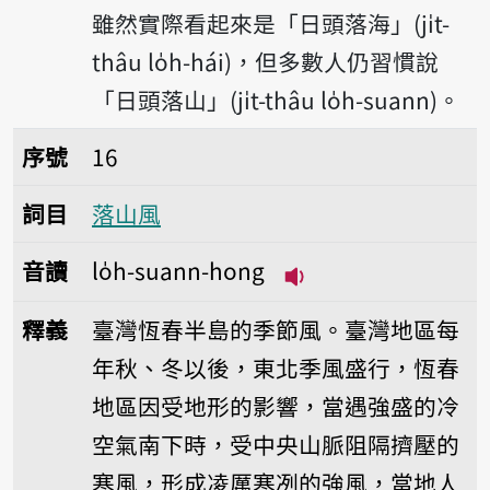
雖然實際看起來是「日頭落海」(ji̍t-
thâu lo̍h-hái)，但多數人仍習慣說
「日頭落山」(ji̍t-thâu lo̍h-suann)。
序號16落山風
序號
16
詞目
落山風
音讀
lo̍h-suann-hong
播放音讀lo̍h-suann
釋義
臺灣恆春半島的季節風。臺灣地區每
年秋、冬以後，東北季風盛行，恆春
地區因受地形的影響，當遇強盛的冷
空氣南下時，受中央山脈阻隔擠壓的
寒風，形成凌厲寒冽的強風，當地人