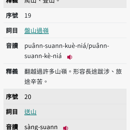
釋義
爬山、登山。
序號19盤山過嶺
序號
19
詞目
盤山過嶺
音讀
puânn-suann-kuè-niá/puânn-
suann-kè-niá
播放音讀puânn-suann-ku
釋義
翻越過許多山嶺。形容長途跋涉、旅
途辛苦。
序號20送山
序號
20
詞目
送山
音讀
sàng-suann