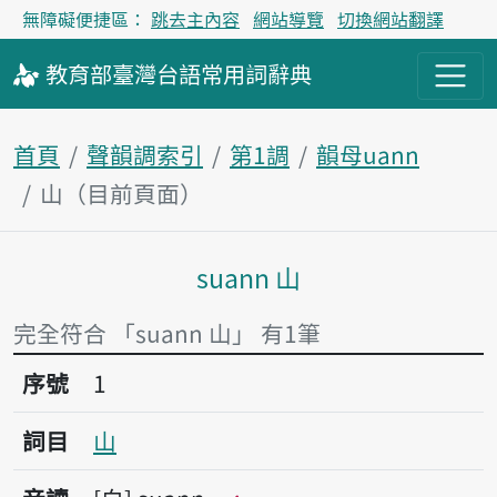
無障礙便捷區：
跳去主內容
網站導覽
切換網站翻譯
教育部
臺灣台語
常用詞
辭典
首頁
聲韻調索引
第1調
韻母uann
山（目前頁面）
suann 山
主內容區塊
完全符合 「suann 山」 有1筆
序號1山
序號
1
詞目
山