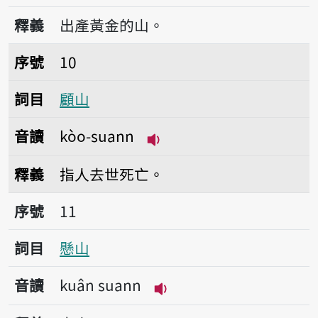
播放音讀kim-suann
釋義
出產黃金的山。
序號10顧山
序號
10
詞目
顧山
音讀
kòo-suann
播放音讀kòo-suann
釋義
指人去世死亡。
序號11懸山
序號
11
詞目
懸山
音讀
kuân suann
播放音讀kuân suann