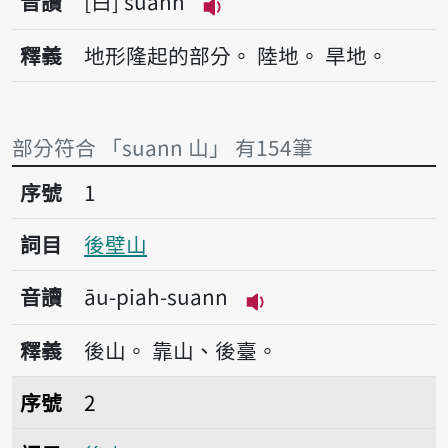
音讀
白
suann
播放音讀suann
釋義
地形隆起的部分。
陸地。
旱地。
部分符合 「suann 山」 有154筆
序號1後壁山
序號
1
詞目
後壁山
音讀
āu-piah-suann
播放音讀āu-piah-sua
釋義
後山。
靠山、後臺。
序號2後山
序號
2