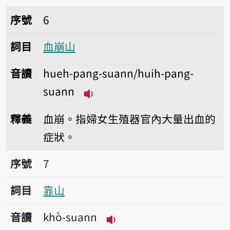
序號6血崩山
序號
6
詞目
血崩山
音讀
hueh-pang-suann/huih-pang-
suann
播放音讀hueh-pang-suann/hui
釋義
血崩。指婦女生殖器官內大量出血的
症狀。
序號7靠山
序號
7
詞目
靠山
音讀
khò-suann