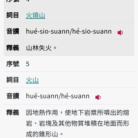
詞目
火燒山
音讀
hué-sio-suann/hé-sio-suann
播放音讀h
釋義
山林失火。
序號5火山
序號
5
詞目
火山
音讀
hué-suann/hé-suann
播放音讀hué-su
釋義
因地熱作用，使地下岩漿所噴出的熔
岩、岩塊及其他物質堆積在地面而形
成的錐形山。