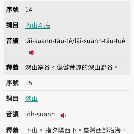
序號14內山斗底
序號
14
詞目
內山斗底
音讀
lāi-suann-táu-té/lāi-suann-táu-tué
播放音讀lāi-suann-táu-té/lāi-suann-t
釋義
深山窮谷。偏僻荒涼的深山野谷。
序號15落山
序號
15
詞目
落山
音讀
lo̍h-suann
播放音讀lo̍h-suann
釋義
下山。
指夕陽西下。臺灣西部沿海，