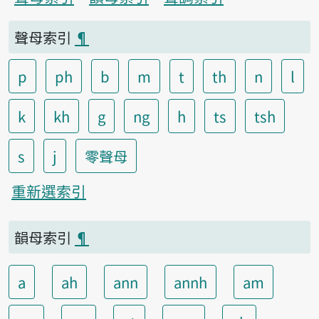
聲母索引
¶
p
ph
b
m
t
th
n
l
k
kh
g
ng
h
ts
tsh
s
j
零聲母
重新選索引
韻母索引
¶
a
ah
ann
annh
am