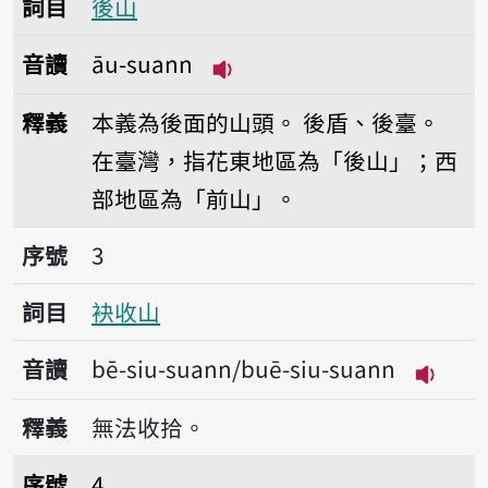
詞目
後山
音讀
āu-suann
播放音讀āu-suann
釋義
本義為後面的山頭。
後盾、後臺。
在臺灣，指花東地區為「後山」；西
部地區為「前山」。
序號3袂收山
序號
3
詞目
袂收山
音讀
bē-siu-suann/buē-siu-suann
播放音讀b
釋義
無法收拾。
序號4火燒山
序號
4