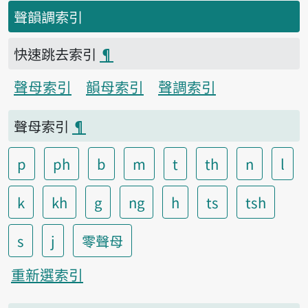
聲韻調索引
快速跳去索引
¶
聲母索引
韻母索引
聲調索引
聲母索引
¶
p
ph
b
m
t
th
n
l
k
kh
g
ng
h
ts
tsh
s
j
零聲母
重新選索引