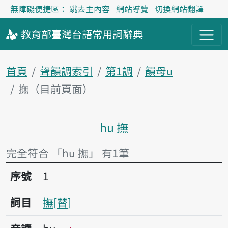
無障礙便捷區：
跳去主內容
網站導覽
切換網站翻譯
教育部
臺灣台語
常用詞
辭典
首頁
聲韻調索引
第1調
韻母u
撫（目前頁面）
hu 撫
主內容區塊
完全符合 「hu 撫」 有1筆
序號1撫
序號
1
詞目
撫
替