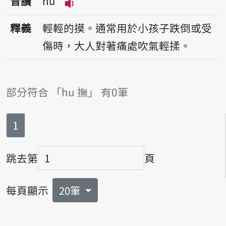
音讀
hu
播放音讀hu
釋義
輕輕的摸。通常用於小孩子跌倒或受
傷時，大人對著痛處吹氣輕揉。
部分符合 「hu 撫」 有0筆
第
頁
1
跳去第
頁
頁碼
每頁顯示
20筆