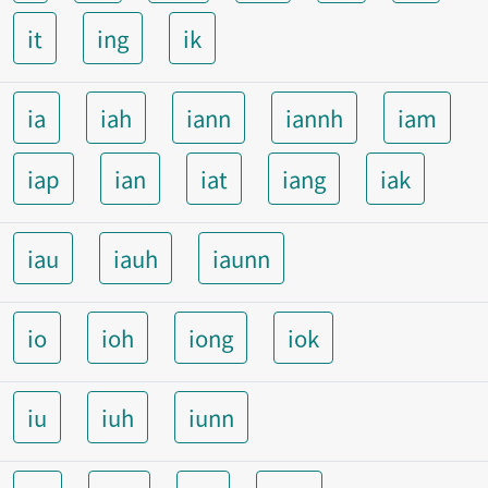
it
ing
ik
ia
iah
iann
iannh
iam
iap
ian
iat
iang
iak
iau
iauh
iaunn
io
ioh
iong
iok
iu
iuh
iunn